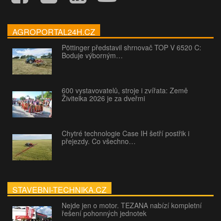
AGROPORTAL24H.CZ
Pöttinger představil shrnovač TOP V 6520 C:
Boduje výborným…
600 vystavovatelů, stroje i zvířata: Země
Živitelka 2026 je za dveřmi
Chytré technologie Case IH šetří postřik i
přejezdy. Co všechno…
STAVEBNI-TECHNIKA.CZ
Nejde jen o motor. TEZANA nabízí kompletní
řešení pohonných jednotek