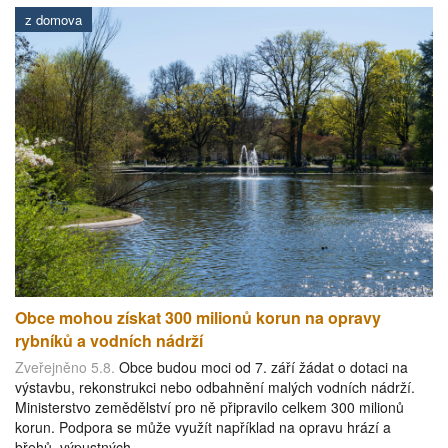
z domova
Obce mohou získat 300 milionů korun na opravy
rybníků a vodních nádrží
Zveřejněno 5.8.
Obce budou moci od 7. září žádat o dotaci na
výstavbu, rekonstrukci nebo odbahnění malých vodních nádrží.
Ministerstvo zemědělství pro ně připravilo celkem 300 milionů
korun. Podpora se může využít například na opravu hrází a
břehů, výpustných…