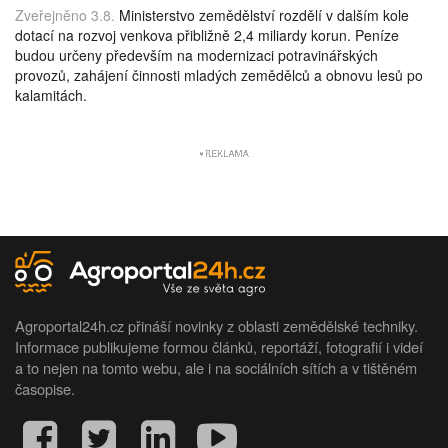
Zveřejněno 3.8.
Ministerstvo zemědělství rozdělí v dalším kole
dotací na rozvoj venkova přibližně 2,4 miliardy korun. Peníze
budou určeny především na modernizaci potravinářských
provozů, zahájení činnosti mladých zemědělců a obnovu lesů po
kalamitách.
Agroportal24h.cz přináší novinky z oblasti zemědělské techniky.
Informace publikujeme formou článků, reportáží, fotografií i videí
a to nejen na tomto webu, ale i na sociálních sítích a v tištěném
časopise.