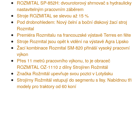
ROZMITAL SP-852H: dvourotorový shrnovač s hydraulicky
nastavitelným pracovním záběrem
Stroje ROZMITAL se slevou až 15 %
Pod drobnohledem: Nový čelní a boční diskový žací stroj
Rozmital
Premiéra Rozmitalu na francouzské výstavě Terres en fête
Stroje Rozmital jsou opět k vidění na výstavě Agra Lipsko
Žací kombinace Rozmital SM-820 přináší vysoký pracovní
výkon
Přes 11 metrů pracovního výkonu, to je obraceč
ROZMITAL OZ-1110 z dílny Strojíren Rožmitál
Značka Rožmitál upevňuje svou pozici v Lotyšsku
Strojírny Rožmitál vstupují do segmentu s lisy. Nabídnou tři
modely pro traktory od 60 koní