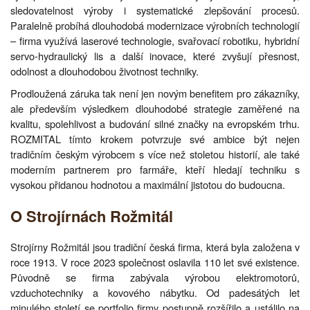
sledovatelnost výroby i systematické zlepšování procesů.
Paralelně probíhá dlouhodobá modernizace výrobních technologií
– firma využívá laserové technologie, svařovací robotiku, hybridní
servo-hydraulický lis a další inovace, které zvyšují přesnost,
odolnost a dlouhodobou životnost techniky.
Prodloužená záruka tak není jen novým benefitem pro zákazníky,
ale především výsledkem dlouhodobé strategie zaměřené na
kvalitu, spolehlivost a budování silné značky na evropském trhu.
ROZMITAL tímto krokem potvrzuje své ambice být nejen
tradičním českým výrobcem s více než stoletou historií, ale také
moderním partnerem pro farmáře, kteří hledají techniku s
vysokou přidanou hodnotou a maximální jistotou do budoucna.
O Strojírnách Rožmitál
Strojírny Rožmitál jsou tradiční česká firma, která byla založena v
roce 1913. V roce 2023 společnost oslavila 110 let své existence.
Původně se firma zabývala výrobou elektromotorů,
vzduchotechniky a kovového nábytku. Od padesátých let
minulého století se portfolio firmy postupně rozšířilo a ustálilo na