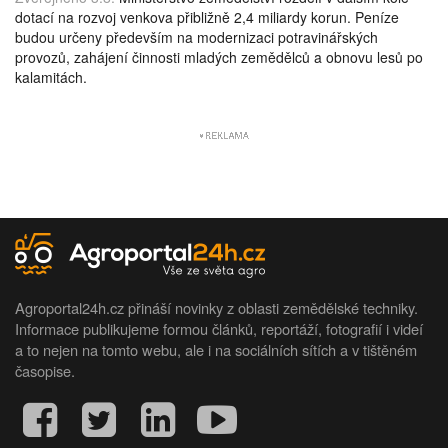
dotací na rozvoj venkova přibližně 2,4 miliardy korun. Peníze
budou určeny především na modernizaci potravinářských
provozů, zahájení činnosti mladých zemědělců a obnovu lesů po
kalamitách.
Agroportal24h.cz přináší novinky z oblasti zemědělské techniky.
Informace publikujeme formou článků, reportáží, fotografií i videí
a to nejen na tomto webu, ale i na sociálních sítích a v tištěném
časopise.