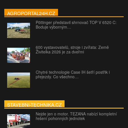
AGROPORTAL24H.CZ
Pöttinger představil shrnovač TOP V 6520 C:
Boduje výborným…
600 vystavovatelů, stroje i zvířata: Země
Živitelka 2026 je za dveřmi
Chytré technologie Case IH šetří postřik i
přejezdy. Co všechno…
STAVEBNI-TECHNIKA.CZ
Nejde jen o motor. TEZANA nabízí kompletní
řešení pohonných jednotek