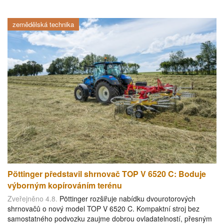
zemědělská technika
Pöttinger představil shrnovač TOP V 6520 C: Boduje
výborným kopírováním terénu
Zveřejněno 4.8.
Pöttinger rozšiřuje nabídku dvourotorových
shrnovačů o nový model TOP V 6520 C. Kompaktní stroj bez
samostatného podvozku zaujme dobrou ovladatelností, přesným