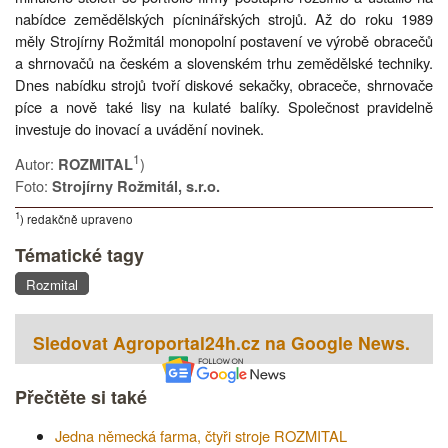
nabídce zemědělských pícninářských strojů. Až do roku 1989
měly Strojírny Rožmitál monopolní postavení ve výrobě obracečů
a shrnovačů na českém a slovenském trhu zemědělské techniky.
Dnes nabídku strojů tvoří diskové sekačky, obraceče, shrnovače
píce a nově také lisy na kulaté balíky. Společnost pravidelně
investuje do inovací a uvádění novinek.
1
Autor:
)
ROZMITAL
Foto:
Strojírny Rožmitál, s.r.o.
1
) redakčně upraveno
Tématické tagy
Rozmital
Sledovat Agroportal24h.cz na Google News.
Přečtěte si také
Jedna německá farma, čtyři stroje ROZMITAL