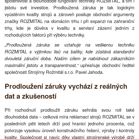
spolehlivost a dlouhodobé fungování techniky ROZMITAL, a tím i
jistotu své investice. Prodloužená záruka je tak logickým
vyústěním kvality strojů a zároveň posiluje obchodní argumenty
značky ROZMITAL na domácím trhu i při expanzi na zahraniční
trhy, kde je důvěra v kvalitu a servisní zázemí jedním z
rozhodujících faktorů při výběru techniky.
„Prodloužená záruka se vztahuje na veškerou techniku
ROZMITAL s výjimkou lisů na balíky, kde zůstává standardní
dvouletá záruční doba. Naším cílem je nabídnout zákazníkům
maximální jistotu a transparentnost,“
upřesňuje obchodní ředitel
společnosti Strojírny Rožmitál s.r.o. Pavel Jahoda.
Prodloužení záruky vychází z reálných
dat a zkušeností
Při rozhodnutí prodloužit záruku sehrála svou roli také
dlouhodobá data – celková míra reklamací strojů ROZMITAL se v
posledních pěti letech drží pod hranicí jednoho procenta, což
potvrzuje vysokou úroveň konstrukčního řešení, výroby i kontroly
kvality. Společnost si navíc díky vlastní strojírenské výrobě drží