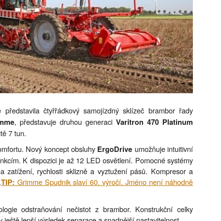
představila čtyřřádkový samojízdný sklízeč brambor řady
, představuje druhou generaci
mme
Varitron 470 Platinum
ě 7 tun.
 komfortu. Nový koncept obsluhy
umožňuje intuitivní
ErgoDrive
funkcím. K dispozici je až 12 LED osvětlení. Pomocné systémy
i na zatížení, rychlosti sklizně a vyztužení pásů. Kompresor a
.
Grimme Spudnik slaví 60. výročí. Jméno není náhodně
TIP:
ologie odstraňování nečistot z brambor. Konstrukční celky
ly ještě lepší výsledek separace a snadnější nastavitelnost.