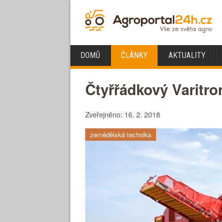
DOMŮ
ČLÁNKY
AKTUALITY
Čtyřřádkový Varitr
Zveřejněno: 16. 2. 2018
zemědělská technika