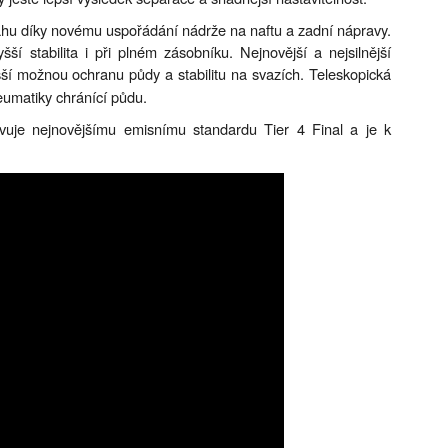
hu díky novému uspořádání nádrže na naftu a zadní nápravy.
í stabilita i při plném zásobníku. Nejnovější a nejsilnější
yšší možnou ochranu půdy a stabilitu na svazích. Teleskopická
eumatiky chránící půdu.
uje nejnovějšímu emisnímu standardu Tier 4 Final a je k