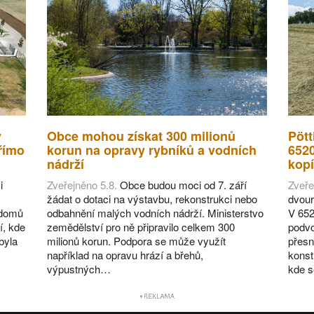
v
Obce mohou získat 300 milionů
Pött
římo
korun na opravy rybníků a vodních
652
nádrží
kopí
i
Zveřejněno 5.8.
Obce budou moci od 7. září
Zveře
žádat o dotaci na výstavbu, rekonstrukci nebo
dvour
 domů
odbahnění malých vodních nádrží. Ministerstvo
V 652
í, kde
zemědělství pro ně připravilo celkem 300
podvo
byla
milionů korun. Podpora se může využít
přesn
například na opravu hrází a břehů,
konst
výpustných…
kde 