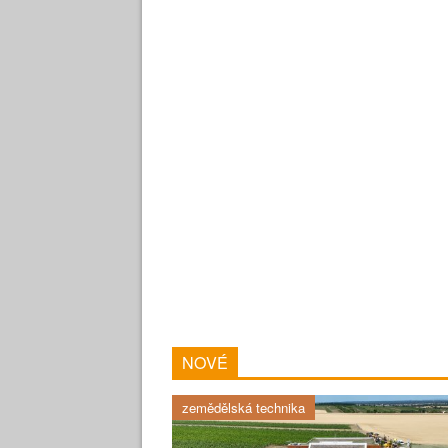
NOVÉ
zemědělská technika