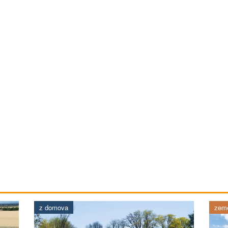
z domova
země