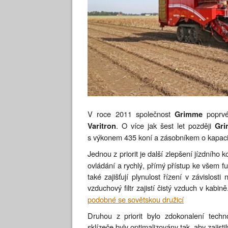
V roce 2011 společnost
poprvé 
Grimme
. O více jak šest let později
Varitron
Gri
s výkonem 435 koní a zásobníkem o kapacit
Jednou z priorit je další zlepšení jízdního
ovládání a rychlý, přímý přístup ke všem 
také zajišťují plynulost řízení v závislost
vzduchový filtr zajistí čistý vzduch v kabině
podobné se sovětskou družicí
Druhou z priorit bylo zdokonalení techn
sklízeče byly optimalizovány tak, aby zajisti