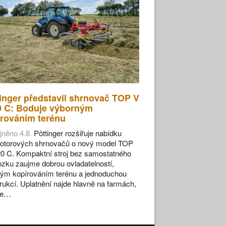
inger představil shrnovač TOP V
0 C: Boduje výborným
rováním terénu
jněno 4.8.
Pöttinger rozšiřuje nabídku
otorových shrnovačů o nový model TOP
0 C. Kompaktní stroj bez samostatného
zku zaujme dobrou ovladatelností,
ým kopírováním terénu a jednoduchou
rukcí. Uplatnění najde hlavně na farmách,
se…