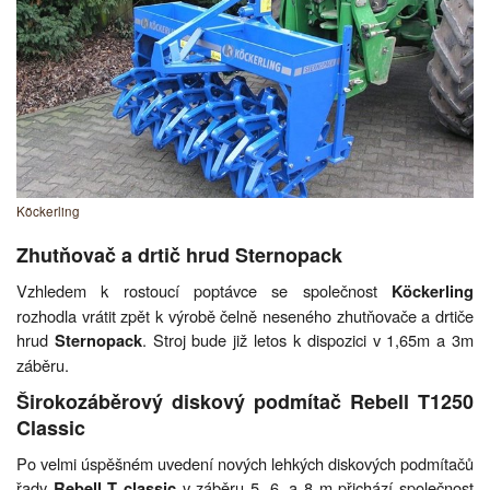
Köckerling
Zhutňovač a drtič hrud Sternopack
Vzhledem k rostoucí poptávce se společnost
Köckerling
rozhodla vrátit zpět k výrobě čelně neseného zhutňovače a drtiče
hrud
. Stroj bude již letos k dispozici v 1,65m a 3m
Sternopack
záběru.
Širokozáběrový diskový podmítač Rebell T1250
Classic
Po velmi úspěšném uvedení nových lehkých diskových podmítačů
řady
v záběru 5, 6, a 8 m přichází společnost
Rebell T
classic