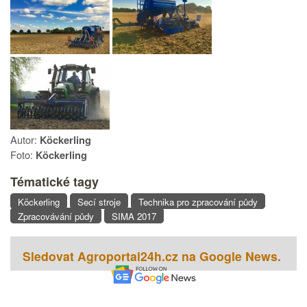
Autor:
Köckerling
Foto:
Köckerling
Tématické tagy
Köckerling
Secí stroje
Technika pro zpracování půdy
Zpracovávání půdy
SIMA 2017
Sledovat Agroportal24h.cz na Google News.