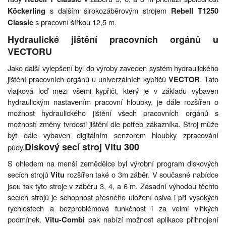
s dalším širokozáběrovým strojem
Köckerling
Rebell T1250
s pracovní šířkou 12,5 m.
Classic
Hydraulické jištění pracovních orgánů u
VECTORU
Jako další vylepšení byl do výroby zaveden systém hydraulického
jištění pracovních orgánů u univerzálních kypřičů
. Tato
VECTOR
vlajková loď mezi všemi kypřiči, který je v základu vybaven
hydraulickým nastavením pracovní hloubky, je dále rozšířen o
možnost hydraulického jištění všech pracovních orgánů s
možností změny tvrdosti jištění dle potřeb zákazníka. Stroj může
být dále vybaven digitálním senzorem hloubky zpracování
Diskový secí stroj Vitu 300
půdy.
S ohledem na menší zemědělce byl výrobní program diskových
secích strojů
rozšířen také o 3m záběr. V současné nabídce
Vitu
jsou tak tyto stroje v záběru 3, 4, a 6 m. Zásadní výhodou těchto
secích strojů je schopnost přesného uložení osiva i při vysokých
rychlostech a bezproblémová funkčnost i za velmi vlhkých
podmínek.
pak nabízí možnost aplikace přihnojení
Vitu-Combi