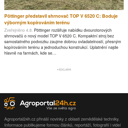
Pöttinger představil shrnovač TOP V 6520 C: Boduje
výborným kopírováním terénu
Zveřejněno 4.8.
Pöttinger rozšiřuje nabídku dvourotorových
shrnovačů o nový model TOP V 6520 C. Kompaktní stroj bez
samostatného podvozku zaujme dobrou ovladatelností, přesným
kopírováním terénu a jednoduchou konstrukcí. Uplatnění najde
hlavně na farmách, kde se…
Agroportal24h.cz přináší novinky z oblasti zemědělské techniky.
Informace publikujeme formou článků, reportáží, fotografií i videí