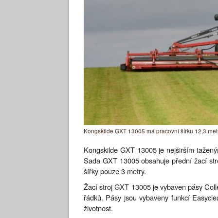
Kongskilde GXT 13005 má pracovní šířku 12,3 met
Kongskilde GXT 13005 je nejširším tažený
Sada GXT 13005 obsahuje přední žací stro
šířky pouze 3 metry.
Žací stroj GXT 13005 je vybaven pásy Col
řádků. Pásy jsou vybaveny funkcí Easyclean 
životnost.