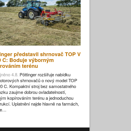
inger představil shrnovač TOP V
0 C: Boduje výborným
rováním terénu
jněno 4.8.
Pöttinger rozšiřuje nabídku
otorových shrnovačů o nový model TOP
0 C. Kompaktní stroj bez samostatného
zku zaujme dobrou ovladatelností,
ým kopírováním terénu a jednoduchou
rukcí. Uplatnění najde hlavně na farmách,
se…