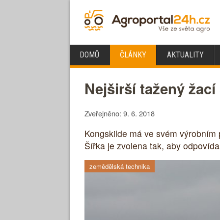
DOMŮ
ČLÁNKY
AKTUALITY
Nejširší tažený žací
Zveřejněno: 9. 6. 2018
Kongskilde má ve svém výrobním p
Šířka je zvolena tak, aby odpovíd
zemědělská technika