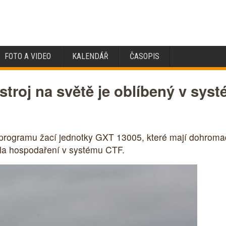
FOTO A VIDEO
KALENDÁŘ
ČASOPIS
 stroj na světě je oblíbený v sy
rogramu žací jednotky GXT 13005, které mají dohromad
ala hospodaření v systému CTF.