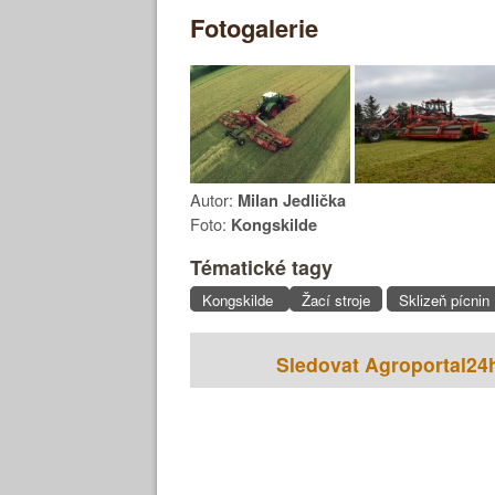
Fotogalerie
Autor:
Milan Jedlička
Foto:
Kongskilde
Tématické tagy
Kongskilde
Žací stroje
Sklizeň pícnin
Sledovat Agroportal24