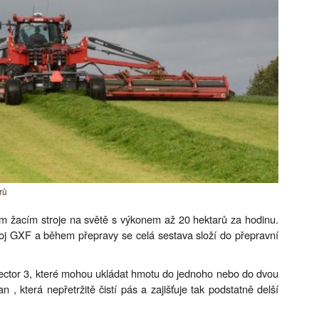
rů
m žacím stroje na světě s výkonem až 20 hektarů za hodinu.
j GXF a během přepravy se celá sestava složí do přepravní
lector 3, které mohou ukládat hmotu do jednoho nebo do dvou
, která nepřetržitě čistí pás a zajišťuje tak podstatně delší