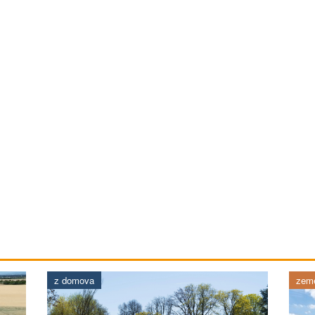
z domova
země