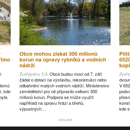
v
Obce mohou získat 300 milionů
Pött
římo
korun na opravy rybníků a vodních
652
nádrží
kopí
i
Zveřejněno 5.8.
Obce budou moci od 7. září
Zveře
žádat o dotaci na výstavbu, rekonstrukci nebo
dvour
 domů
odbahnění malých vodních nádrží. Ministerstvo
V 652
í, kde
zemědělství pro ně připravilo celkem 300
podvo
byla
milionů korun. Podpora se může využít
přesn
například na opravu hrází a břehů,
konst
výpustných…
kde 