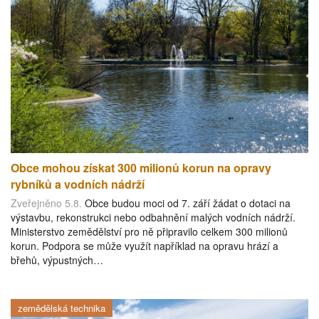
Obce mohou získat 300 milionů korun na opravy
rybníků a vodních nádrží
Zveřejněno 5.8.
Obce budou moci od 7. září žádat o dotaci na
výstavbu, rekonstrukci nebo odbahnění malých vodních nádrží.
Ministerstvo zemědělství pro ně připravilo celkem 300 milionů
korun. Podpora se může využít například na opravu hrází a
břehů, výpustných…
zemědělská technika