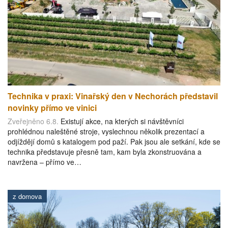
Technika v praxi: Vinařský den v Nechorách představil
novinky přímo ve vinici
Zveřejněno 6.8.
Existují akce, na kterých si návštěvníci
prohlédnou naleštěné stroje, vyslechnou několik prezentací a
odjíždějí domů s katalogem pod paží. Pak jsou ale setkání, kde se
technika představuje přesně tam, kam byla zkonstruována a
navržena – přímo ve…
z domova