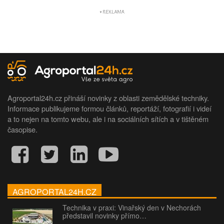
Agroportal24h.cz přináší novinky z oblasti zemědělské techniky.
Informace publikujeme formou článků, reportáží, fotografií i videí
a to nejen na tomto webu, ale i na sociálních sítích a v tištěném
časopise.
AGROPORTAL24H.CZ
Technika v praxi: Vinařský den v Nechorách
představil novinky přímo…