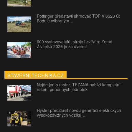
Pöttinger představil shrnovač TOP V 6520 C:
Boduje výborným…
600 vystavovatelů, stroje i zvířata: Země
Živitelka 2026 je za dveřmi
STAVEBNI-TECHNIKA.CZ
Nejde jen o motor. TEZANA nabízí kompletní
řešení pohonných jednotek
Hyster představil novou generaci elektrických
vysokozdvižných vozíků…