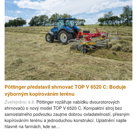
Pöttinger představil shrnovač TOP V 6520 C: Boduje
výborným kopírováním terénu
Zveřejněno 4.8.
Pöttinger rozšiřuje nabídku dvourotorových
shrnovačů o nový model TOP V 6520 C. Kompaktní stroj bez
samostatného podvozku zaujme dobrou ovladatelností, přesným
kopírováním terénu a jednoduchou konstrukcí. Uplatnění najde
hlavně na farmách, kde se…