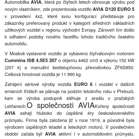
Automobilka
, která po čtyřech letech obnovuje výrobu pod
AVIA
novým vlastníkem, zde prezentovala vozidlo
AVIA D120 EURO 5
v provedení 4x2, které svou konfigurací představuje pro
zákazníky preferovaný produkt v kategorii středních nákladních
užitkových vozidel v regionu východní Evropy. Zároveň tím došlo
k odhalení podoby nového faceliftu tohoto tradičního českého
automobilu.
V Moskvě vystavené vozidlo je vybaveno čtyřválcovým motorem
o objemu 4462 cm3 a výkonu 152 kW
Cummins ISB 4.5E5 207
(207 k) a manuální šestistupňovou převodovkou ZF6S850.
Celková hmotnost vozidla je 11 990 kg.
Zahájení sériové výroby vozidla
i vozidel v dalších
EURO 6
emisních třídách se plánuje na podzim letošního roku v Přelouči,
kam se výroba postupně stěhuje z areálu v pražských
O společnosti AVIA
Letňanech.
Kořeny společnosti
sahají hluboko do úspěšné éry československého
AVIA
průmyslu. Firma byla založena již v roce 1919, a původně byla
výrobcem úspěšných letadel a leteckých motorů. V poválečném
období začala být
aktivní i v automobilovém průmyslu.
AVIA