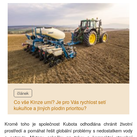
článek
Co vše Kinze umí? Je pro Vás rychlost setí
kukuřice a jiných plodin prioritou?
Kromě toho je společnost Kubota odhodlána chránit životní
prostředí a pomáhat řešit globální problémy s nedostatkem vody