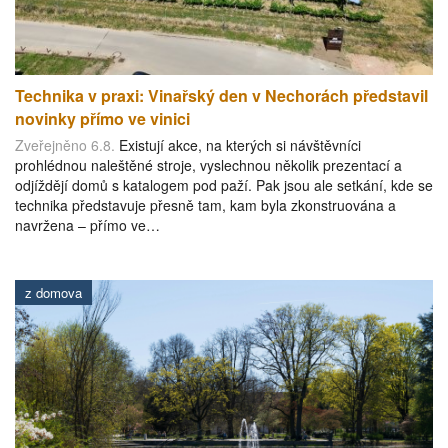
Technika v praxi: Vinařský den v Nechorách představil
novinky přímo ve vinici
Zveřejněno 6.8.
Existují akce, na kterých si návštěvníci
prohlédnou naleštěné stroje, vyslechnou několik prezentací a
odjíždějí domů s katalogem pod paží. Pak jsou ale setkání, kde se
technika představuje přesně tam, kam byla zkonstruována a
navržena – přímo ve…
z domova