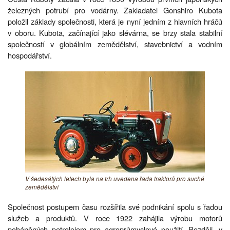
železných potrubí pro vodárny. Zakladatel Gonshiro Kubota
položil základy společnosti, která je nyní jedním z hlavních hráčů
v oboru. Kubota, začínající jako slévárna, se brzy stala stabilní
společností v globálním zemědělství, stavebnictví a vodním
hospodářství.
V šedesátých letech byla na trh uvedena řada traktorů pro suché
zemědělství
Společnost postupem času rozšířila své podnikání spolu s řadou
služeb a produktů. V roce 1922 zahájila výrobu motorů
poháněných petrolejem pro agroprůmyslové použití. Později, v