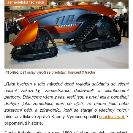
zemědělská technika
Při příležitosti oslav výročí se představil koncept X tractor
„Rádi bychom v této náročné době vyjádřili solidaritu se všemi
našimi zákazníky, zaměstnanci, dodavateli a distribučními
partnery. Děkujeme všem z vás, kteří jsou v první linii a pomáhají
druhým; jako zemědělci, kteří se ujistí, že máme jídlo nebo
zdravotní péči, a zdravotníci, kteří se starají o všechny trpící,"
píše se v tiskové zprávě Kuboty. Výrobce spustil i
speciální web
k
připomenutí historie.
Cesta Kuboty začala v roce 1890 výrobou prvních japonských