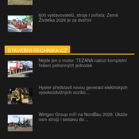
600 vystavovatelů, stroje i zvířata: Země
Živitelka 2026 je za dveřmi
STAVEBNI-TECHNIKA.CZ
Nejde jen o motor. TEZANA nabízí kompletní
řešení pohonných jednotek
Hyster představil novou generaci elektrických
vysokozdvižných vozíků…
Wirtgen Group míří na NordBau 2026. Ukáže
osm strojů i sestavu do…