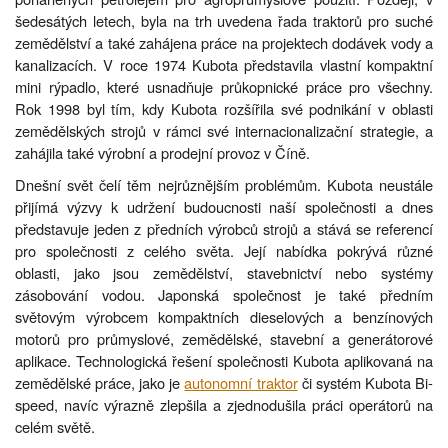
šedesátých letech, byla na trh uvedena řada traktorů pro suché
zemědělství a také zahájena práce na projektech dodávek vody a
kanalizacích. V roce 1974 Kubota představila vlastní kompaktní
mini rýpadlo, které usnadňuje průkopnické práce pro všechny.
Rok 1998 byl tím, kdy Kubota rozšířila své podnikání v oblasti
zemědělských strojů v rámci své internacionalizační strategie, a
zahájila také výrobní a prodejní provoz v Číně.
Dnešní svět čelí těm nejrůznějším problémům. Kubota neustále
přijímá výzvy k udržení budoucnosti naší společnosti a dnes
představuje jeden z předních výrobců strojů a stává se referencí
pro společnosti z celého světa. Její nabídka pokrývá různé
oblasti, jako jsou zemědělství, stavebnictví nebo systémy
zásobování vodou. Japonská společnost je také předním
světovým výrobcem kompaktních dieselových a benzínových
motorů pro průmyslové, zemědělské, stavební a generátorové
aplikace. Technologická řešení společnosti Kubota aplikovaná na
zemědělské práce, jako je
autonomní traktor
či systém Kubota Bi-
speed, navíc výrazně zlepšila a zjednodušila práci operátorů na
celém světě.