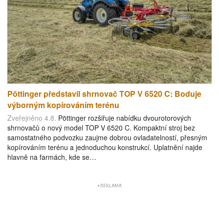
Pöttinger představil shrnovač TOP V 6520 C: Boduje
výborným kopírováním terénu
Zveřejněno 4.8.
Pöttinger rozšiřuje nabídku dvourotorových
shrnovačů o nový model TOP V 6520 C. Kompaktní stroj bez
samostatného podvozku zaujme dobrou ovladatelností, přesným
kopírováním terénu a jednoduchou konstrukcí. Uplatnění najde
hlavně na farmách, kde se…