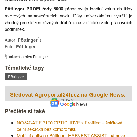
představuje ideální vstup do třídy
Pöttinger PROFI řady 5000
rotorových samosběracích vozů. Díky univerzálnímu využití je
vhodný pro sklizeň různých druhů píce v široké škále pracovních
podmínek.
1
Autor:
)
Pöttinger
Foto:
Pöttinger
1
) tisková zpráva Pöttinger
Tématické tagy
Pöttinger
Sledovat Agroportal24h.cz na Google News.
Přečtěte si také
NOVACAT F 3100 OPTICURVE s Profiline – špičková
čelní sekačka bez kompromisů
Mobilní aplikace Pöttinger HARVEST ASSIST má nové