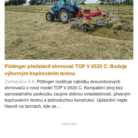
Pöttinger představil shrnovač TOP V 6520 C: Boduje
výborným kopírováním terénu
Zveřejněno 4.8.
Pöttinger rozšiřuje nabídku dvourotorových
shrnovačů o nový model TOP V 6520 C. Kompaktní stroj bez
samostatného podvozku zaujme dobrou ovladatelností, přesným
kopírováním terénu a jednoduchou konstrukcí. Uplatnění najde
hlavně na farmách, kde se…