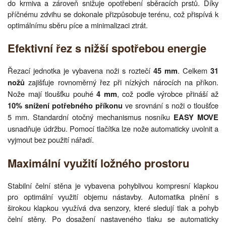
do krmiva a zároveň snižuje opotřebení sběracích prstů. Díky
příčnému zdvihu se dokonale přizpůsobuje terénu, což přispívá k
optimálnímu sběru píce a minimalizaci ztrát.
Efektivní řez s nižší spotřebou energie
Řezací jednotka je vybavena noži s roztečí
. Celkem
45 mm
31
zajišťuje rovnoměrný řez při nízkých nárocích na příkon.
nožů
Nože mají tloušťku pouhé
, což podle výrobce přináší až
4 mm
ve srovnání s noži o tloušťce
10% snížení potřebného příkonu
5 mm. Standardní otočný mechanismus nosníku
EASY MOVE
usnadňuje údržbu. Pomocí tlačítka lze nože automaticky uvolnit a
vyjmout bez použití nářadí.
Maximální využití ložného prostoru
Stabilní čelní stěna je vybavena pohyblivou kompresní klapkou
pro optimální využití objemu nástavby. Automatika plnění s
širokou klapkou využívá dva senzory, které sledují tlak a pohyb
čelní stěny. Po dosažení nastaveného tlaku se automaticky