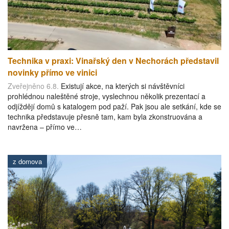
Technika v praxi: Vinařský den v Nechorách představil
novinky přímo ve vinici
Zveřejněno 6.8.
Existují akce, na kterých si návštěvníci
prohlédnou naleštěné stroje, vyslechnou několik prezentací a
odjíždějí domů s katalogem pod paží. Pak jsou ale setkání, kde se
technika představuje přesně tam, kam byla zkonstruována a
navržena – přímo ve…
z domova