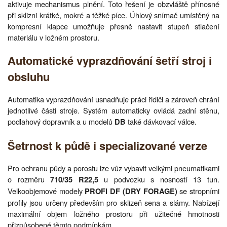
aktivuje mechanismus plnění. Toto řešení je obzvláště přínosné
při sklizni krátké, mokré a těžké píce. Úhlový snímač umístěný na
kompresní klapce umožňuje přesně nastavit stupeň stlačení
materiálu v ložném prostoru.
Automatické vyprazdňování šetří stroj i
obsluhu
Automatika vyprazdňování usnadňuje práci řidiči a zároveň chrání
jednotlivé části stroje. Systém automaticky ovládá zadní stěnu,
podlahový dopravník a u modelů
také dávkovací válce.
DB
Šetrnost k půdě i specializované verze
Pro ochranu půdy a porostu lze vůz vybavit velkými pneumatikami
o rozměru
u podvozku s nosností 13 tun.
710/35 R22,5
Velkoobjemové modely
se stropními
PROFI DF (DRY FORAGE)
profily jsou určeny především pro sklizeň sena a slámy. Nabízejí
maximální objem ložného prostoru při užitečné hmotnosti
přizpůsobené těmto podmínkám.