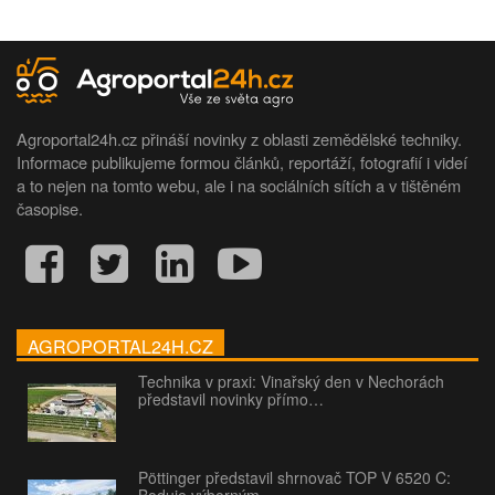
Agroportal24h.cz přináší novinky z oblasti zemědělské techniky.
Informace publikujeme formou článků, reportáží, fotografií i videí
a to nejen na tomto webu, ale i na sociálních sítích a v tištěném
časopise.
AGROPORTAL24H.CZ
Technika v praxi: Vinařský den v Nechorách
představil novinky přímo…
Pöttinger představil shrnovač TOP V 6520 C:
Boduje výborným…