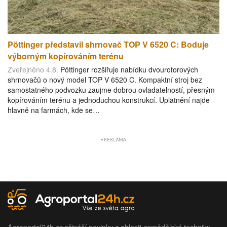
Pöttinger představil shrnovač TOP V 6520 C: Boduje
výborným kopírováním terénu
Zveřejněno 4.8.
Pöttinger rozšiřuje nabídku dvourotorových
shrnovačů o nový model TOP V 6520 C. Kompaktní stroj bez
samostatného podvozku zaujme dobrou ovladatelností, přesným
kopírováním terénu a jednoduchou konstrukcí. Uplatnění najde
hlavně na farmách, kde se…
Agroportal24h.cz přináší novinky z oblasti zemědělské techniky.