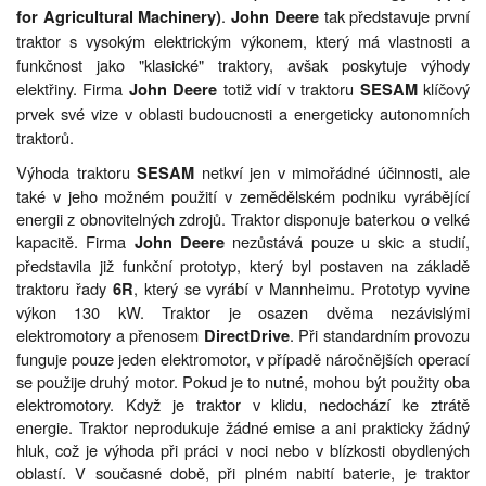
.
tak představuje první
for Agricultural Machinery)
John Deere
traktor s vysokým elektrickým výkonem, který má vlastnosti a
funkčnost jako "klasické" traktory, avšak poskytuje výhody
elektřiny. Firma
totiž vidí v traktoru
klíčový
John Deere
SESAM
prvek své vize v oblasti budoucnosti a energeticky autonomních
traktorů.
Výhoda traktoru
netkví jen v mimořádné účinnosti, ale
SESAM
také v jeho možném použití v zemědělském podniku vyrábějící
energii z obnovitelných zdrojů. Traktor disponuje baterkou o velké
kapacitě. Firma
nezůstává pouze u skic a studií,
John Deere
představila již funkční prototyp, který byl postaven na základě
traktoru řady
, který se vyrábí v Mannheimu. Prototyp vyvine
6R
výkon 130 kW. Traktor je osazen dvěma nezávislými
elektromotory a přenosem
. Při standardním provozu
DirectDrive
funguje pouze jeden elektromotor, v případě náročnějších operací
se použije druhý motor. Pokud je to nutné, mohou být použity oba
elektromotory. Když je traktor v klidu, nedochází ke ztrátě
energie. Traktor neprodukuje žádné emise a ani prakticky žádný
hluk, což je výhoda při práci v noci nebo v blízkosti obydlených
oblastí. V současné době, při plném nabití baterie, je traktor