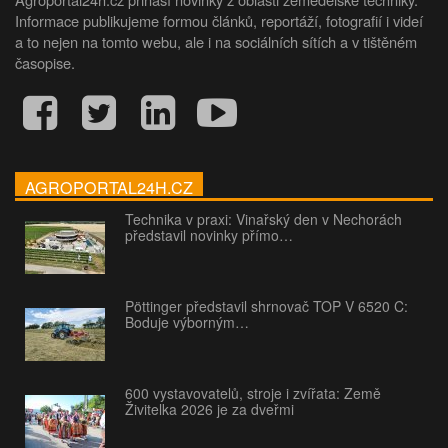
Informace publikujeme formou článků, reportáží, fotografií i videí
a to nejen na tomto webu, ale i na sociálních sítích a v tištěném
časopise.
AGROPORTAL24H.CZ
Technika v praxi: Vinařský den v Nechorách
představil novinky přímo…
Pöttinger představil shrnovač TOP V 6520 C:
Boduje výborným…
600 vystavovatelů, stroje i zvířata: Země
Živitelka 2026 je za dveřmi