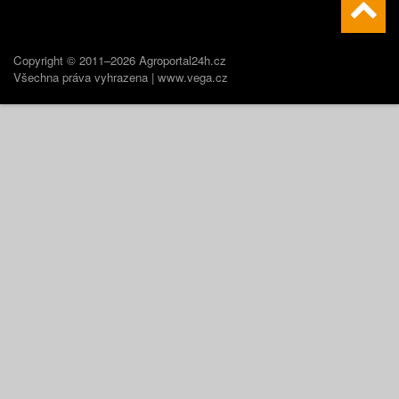
Copyright © 2011–2026 Agroportal24h.cz
Všechna práva vyhrazena |
www.vega.cz