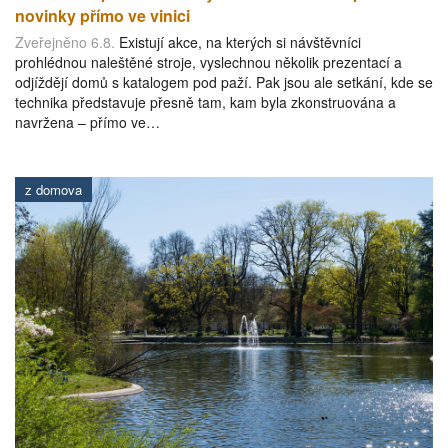
novinky přímo ve vinici
Zveřejněno 6.8.
Existují akce, na kterých si návštěvníci
prohlédnou naleštěné stroje, vyslechnou několik prezentací a
odjíždějí domů s katalogem pod paží. Pak jsou ale setkání, kde se
technika představuje přesně tam, kam byla zkonstruována a
navržena – přímo ve…
z domova