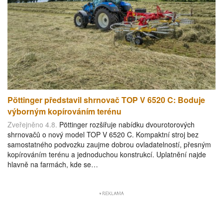
Pöttinger představil shrnovač TOP V 6520 C: Boduje
výborným kopírováním terénu
Zveřejněno 4.8.
Pöttinger rozšiřuje nabídku dvourotorových
shrnovačů o nový model TOP V 6520 C. Kompaktní stroj bez
samostatného podvozku zaujme dobrou ovladatelností, přesným
kopírováním terénu a jednoduchou konstrukcí. Uplatnění najde
hlavně na farmách, kde se…