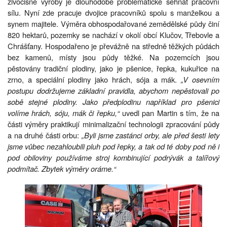
živočišné výroby je dlouhodobě problematické sehnat pracovní
sílu. Nyní zde pracuje dvojice pracovníků spolu s manželkou a
synem majitele. Výměra obhospodařované zemědělské půdy činí
820 hektarů, pozemky se nachází v okolí obcí Klučov, Třebovle a
Chrášťany. Hospodařeno je převážně na středně těžkých půdách
bez kamenů, místy jsou půdy těžké. Na pozemcích jsou
pěstovány tradiční plodiny, jako je pšenice, řepka, kukuřice na
zrno, a speciální plodiny jako hrách, sója a mák.
„V osevním
postupu dodržujeme základní pravidla, abychom nepěstovali po
sobě stejné plodiny. Jako předplodinu například pro pšenici
volíme hrách, sóju, mák či řepku,“
uvedl pan Martin s tím, že na
části výměry praktikují minimalizační technologii zpracování půdy
a na druhé části orbu:
„Byli jsme zastánci orby, ale před šesti lety
jsme vůbec nezahloubili pluh pod řepky, a tak od té doby pod ně i
pod obiloviny používáme stroj kombinující podrývák a talířový
podmítač. Zbytek výměry oráme.“