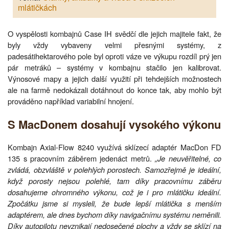
mlátičkách
O vyspělosti kombajnů Case IH svědčí dle jejich majitele fakt, že
byly vždy vybaveny velmi přesnými systémy, z
padesátihektarového pole byl oproti váze ve výkupu rozdíl prý jen
pár metráků – systémy v kombajnu stačilo jen kalibrovat.
Výnosové mapy a jejich další využití při tehdejších možnostech
ale na farmě nedokázali dotáhnout do konce tak, aby mohlo být
prováděno například variabilní hnojení.
S MacDonem dosahují vysokého výkonu
Kombajn Axial-Flow 8240 využívá sklízecí adaptér MacDon FD
135 s pracovním záběrem jedenáct metrů.
„Je neuvěřitelné, co
zvládá, obzvláště v polehlých porostech. Samozřejmě je ideální,
když porosty nejsou polehlé, tam díky pracovnímu záběru
dosahujeme ohromného výkonu, což je i pro mlátičku ideální.
Zpočátku jsme si mysleli, že bude lepší mlátička s menším
adaptérem, ale dnes bychom díky navigačnímu systému neměnili.
Díky autopilotu nevznikají nedosečené plochy a vždy se sklízí na