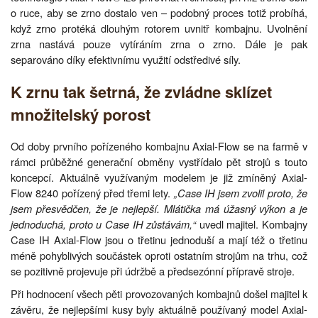
o ruce, aby se zrno dostalo ven – podobný proces totiž probíhá,
když zrno protéká dlouhým rotorem uvnitř kombajnu. Uvolnění
zrna nastává pouze vytíráním zrna o zrno. Dále je pak
separováno díky efektivnímu využití odstředivé síly.
K zrnu tak šetrná, že zvládne sklízet
množitelský porost
Od doby prvního pořízeného kombajnu Axial-Flow se na farmě v
rámci průběžné generační obměny vystřídalo pět strojů s touto
koncepcí. Aktuálně využívaným modelem je již zmíněný Axial-
Flow 8240 pořízený před třemi lety.
„Case IH jsem zvolil proto, že
jsem přesvědčen, že je nejlepší. Mlátička má úžasný výkon a je
jednoduchá, proto u Case IH zůstávám,“
uvedl majitel. Kombajny
Case IH Axial-Flow jsou o třetinu jednoduší a mají též o třetinu
méně pohyblivých součástek oproti ostatním strojům na trhu, což
se pozitivně projevuje při údržbě a předsezónní přípravě stroje.
Při hodnocení všech pěti provozovaných kombajnů došel majitel k
závěru, že nejlepšími kusy byly aktuálně používaný model Axial-