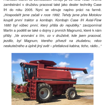
zaměstnání v družstvu pracoval také jako dealer techniky Case
IH do roku 2005. Nyní se věnuje naplno práci na farmě.
„Hospodařit jsme začali v roce 1992. Tehdy jsme přes Motokov
koupili první traktor a kombajn. Kombajn Case IH Axial-Flow
1680 byl vůbec první, který přišla do republiky,“
zavzpomínal
Martin a podělil se také o dojmy z prvních Magnumů, které k nám
přišly:
„Ve srovnání s tím, co v družstvě, kde jsem pracoval,
jezdilo, byl Magnum, kterého přivezli na zkušebnu, něco
neskutečného a úplně jiný svět – přetlaková kabina, ticho, rádio...“