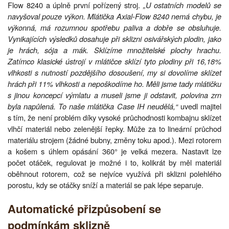
Flow 8240 a úplně první pořízený stroj.
„U ostatních modelů se
navyšoval pouze výkon. Mlátička Axial-Flow 8240 nemá chybu, je
výkonná, má rozumnou spotřebu paliva a dobře se obsluhuje.
Vynikajících výsledků dosahuje při sklizni osivářských plodin, jako
je hrách, sója a mák. Sklízíme množitelské plochy hrachu.
Zatímco klasické ústrojí v mlátičce sklízí tyto plodiny při 16,18%
vlhkosti s nutností pozdějšího dosoušení, my si dovolíme sklízet
hrách při 11% vlhkosti a nepoškodíme ho. Měli jsme tady mlátičku
s jinou koncepcí výmlatu a museli jsme ji odstavit, polovina zrn
byla napůlená. To naše mlátička Case IH neudělá,“
uvedl majitel
s tím, že není problém díky vysoké průchodnosti kombajnu sklízet
vlhčí materiál nebo zelenější řepky. Může za to lineární průchod
materiálu strojem (žádné bubny, změny toku apod.). Mezi rotorem
a košem s úhlem opásání 360° je velká mezera. Nastavit lze
počet otáček, regulovat je možné i to, kolikrát by měl materiál
oběhnout rotorem, což se nejvíce využívá při sklizni polehlého
porostu, kdy se otáčky sníží a materiál se pak lépe separuje.
Automatické přizpůsobení se
podmínkám sklizně