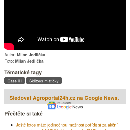
Autor:
Milan Jedlička
Foto:
Milan Jedlička
Tématické tagy
Case IH
Sklízecí mlátičky
Sledovat Agroportal24h.cz na Google News.
Přečtěte si také
Ještě letos máte jedinečnou možnost pořídit si za akční