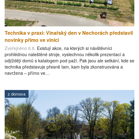
Technika v praxi: Vinařský den v Nechorách představil
novinky přímo ve vinici
Zveřejněno 6.8.
Existují akce, na kterých si návštěvníci
prohlédnou naleštěné stroje, vyslechnou několik prezentací a
odjíždějí domů s katalogem pod paží. Pak jsou ale setkání, kde se
technika představuje přesně tam, kam byla zkonstruována a
navržena – přímo ve…
z domova