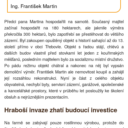
Ing. František Martin
Předci pana Martina hospodařili na samotě. Současný majitel
začínal hospodařit na 180 hektarech, ale jakmile výměra
překročila 300 hektarů, bylo zapotřebí se přestěhovat do většího
zázemí. Byl zakoupen opuštěný objekt s historií sahající až do 13.
století přímo v obci Třebovle. Objekt s řadou stájí, chlévů a
dalších budov vlastnil před stovkami let jeden z kouřimských
měšťanů, posledním majitelem bylo za socializmu místní družstvo.
Po pádu režimu objekt chátral a nakonec na něj byl vypsán
demoliční výměr. František Martin ale nemovitost koupil a zahájil
její rozsáhlou rekonstrukci. Nyní je část z celého objektu
obyvatelná, nechybí byty, servisní zázemí, garážové, společenské
a kancelářské prostory, které v průběhu let posloužily ke školení
obsluh a nejrůznějším prezentacím.
Hraboší invaze zhatí budoucí investice
Na farmě se zabývají pouze rostlinnou výrobou, protože do