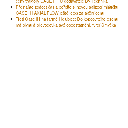
ceny traktory CASE IH. U dodavatele BV-Technika
Přestaňte ztrácet čas a pořiďte si novou sklízecí mlátičku
CASE IH AXIAL-FLOW ještě letos za akční cenu
Třetí Case IH na farmě Holubice: Do kopcovitého terénu
má plynulá převodovka své opodstatnění, tvrdí Smyčka