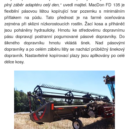
plný záběr adaptéru celý den,“
uvedl majitel. MacDon FD 135 je
flexibilní pásovou lištou kopírující tvar pozemku s minimálním
přítlakem na půdu. Tato přednost je na farmě oceňována
zejména při sklizni nízkorostoucích rostlin. Žací kosa a přiháněč
jsou poháněny hydraulicky. Hmotu ke středovému dopravnímu
pásu dopravují postranní pogumované pásové dopravníky. Do
šikmého dopravníku hmotu vkládá šnek. Nad pásovými
dopravníky a po celém záběru lišty se nachází průběžný šnekový
dopravník. Nastavitelné kopírovací plazy jsou aplikovány po celé
délce kosy.