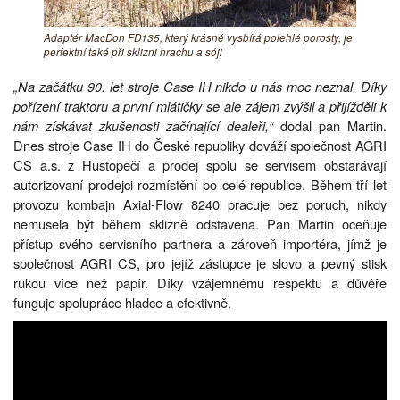
Adaptér MacDon FD135, který krásně vysbírá polehlé porosty, je
perfektní také při sklizni hrachu a sóji
„Na začátku 90. let stroje Case IH nikdo u nás moc neznal. Díky
pořízení traktoru a první mlátičky se ale zájem zvýšil a přijížděli k
nám získávat zkušenosti začínající dealeři,“
dodal pan Martin.
Dnes stroje Case IH do České republiky dováží společnost AGRI
CS a.s. z Hustopečí a prodej spolu se servisem obstarávají
autorizovaní prodejci rozmístění po celé republice. Během tří let
provozu kombajn Axial-Flow 8240 pracuje bez poruch, nikdy
nemusela být během sklizně odstavena. Pan Martin oceňuje
přístup svého servisního partnera a zároveň importéra, jímž je
společnost AGRI CS, pro jejíž zástupce je slovo a pevný stisk
rukou více než papír. Díky vzájemnému respektu a důvěře
funguje spolupráce hladce a efektivně.