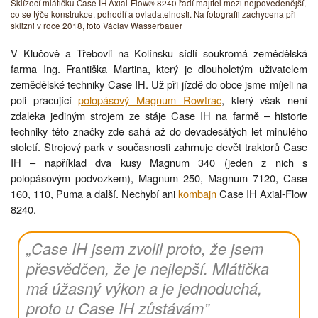
Sklízecí mlátičku Case IH Axial-Flow® 8240 řadí majitel mezi nejpovedenější,
co se týče konstrukce, pohodlí a ovladatelnosti. Na fotografii zachycena při
sklizni v roce 2018, foto Václav Wasserbauer
V Klučově a Třebovli na Kolínsku sídlí soukromá zemědělská
farma Ing. Františka Martina, který je dlouholetým uživatelem
zemědělské techniky Case IH. Už při jízdě do obce jsme míjeli na
poli pracující
polopásový Magnum Rowtrac
, který však není
zdaleka jediným strojem ze stáje Case IH na farmě – historie
techniky této značky zde sahá až do devadesátých let minulého
století. Strojový park v současnosti zahrnuje devět traktorů Case
IH – například dva kusy Magnum 340 (jeden z nich s
polopásovým podvozkem), Magnum 250, Magnum 7120, Case
160, 110, Puma a další. Nechybí ani
kombajn
Case IH Axial-Flow
8240.
„Case IH jsem zvolil proto, že jsem
přesvědčen, že je nejlepší. Mlátička
má úžasný výkon a je jednoduchá,
proto u Case IH zůstávám”