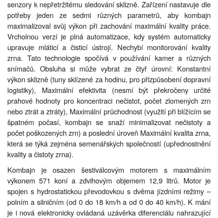
senzory k nepřetržitému sledování sklizně. Zařízení nastavuje dle
potřeby jeden ze sedmi různých parametrů, aby kombajn
maximalizoval svůj výkon při zachování maximální kvality práce.
Vrcholnou verzí je plná automatizace, kdy systém automaticky
upravuje mláticí a čisticí ústrojí. Nechybí monitorování kvality
zrna. Tato technologie spočívá v používání kamer a různých
snímačů. Obsluha si může vybrat ze čtyř úrovní: Konstantní
výkon sklizně (tuny sklízené za hodinu, pro přizpůsobení dopravní
logistiky), Maximální efektivita (nesmí být překročeny určité
prahové hodnoty pro koncentraci nečistot, počet zlomených zrn
nebo ztrát a ztráty), Maximální průchodnost (využití při blížícím se
špatném počasí, kombajn se snaží minimalizovat nečistoty a
počet poškozených zrn) a poslední úroveň Maximální kvalita zrna,
která se týká zejména semenářských společností (upřednostnění
kvality a čistoty zrna).
Kombajn je osazen šestiválcovým motorem s maximálním
výkonem 571 koní a zdvihovým objemem 12,9 litrů. Motor je
spojen s hydrostatickou převodovkou s dvěma jízdními režimy –
polním a silničním (od 0 do 18 km/h a od 0 do 40 km/h). K mání
je i nová elektronicky ovládaná uzávěrka diferenciálu nahrazující