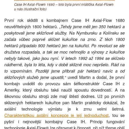
Case IH Axial-Flow® 1680 – toto byla první mlátička Axial-Flow®
u nás (ilustrační foto)
První rok sklidili s kombajnem Case IH Axial-Flow 1680
neuvěřitelných 1800 hektarů.
„Tehdy jsme měli jen 350 hektarů a
poskytovali jsme sklizňové služby. Na Nymbursku a Kolínsku se
začala vůbec poprvé sklízet kukuřice na zrno. Z těch 1800
hektarů připadalo 900 hektarů jen na kukuřici. Po revoluci se ale
družstva rozpadala, a tak se moc nehnojilo a výnosy z kukuřice
nebyly takové, jako jsou nyní. V letech 1992 až 1994 se sklízelo
nádherně, byla to léta, kdy v době sklizně moc nepršelo. Rád na
to vzpomínám. Později jsme přibrali pár hektarů navíc a od
sklizňových služeb jsme upustili,“
uvedl Martin a dodal, že první
kombajn uváděl do provozu sám šéfkonstruktér Case IH z
Ameriky, který obsluhu také naučil spoustu dovedností. A na
šikovnou obsluhu strojů zde mají štěstí dodnes. Už po prvních
sklizených hektarech kukuřice pan Martin prakticky dokázal, že
axiální technologie výmlatu je k zrnu velmi šetrná.
Charakteristikou axiální koncepce je její jednoduchost
, tou se
pyšní i nejnovější kombajny Case IH. Princip fungování
technologie Axial-Flow® lze přirovnat k činnosti, při níž třeme obilí