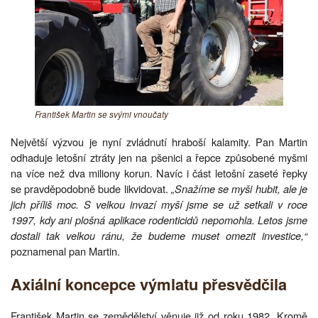
František Martin se svými vnoučaty
Největší výzvou je nyní zvládnutí hraboší kalamity. Pan Martin
odhaduje letošní ztráty jen na pšenici a řepce způsobené myšmi
na více než dva miliony korun. Navíc i část letošní zaseté řepky
se pravděpodobně bude likvidovat.
„Snažíme se myši hubit, ale je
jich příliš moc. S velkou invazí myší jsme se už setkali v roce
1997, kdy ani plošná aplikace rodenticidů nepomohla. Letos jsme
dostali tak velkou ránu, že budeme muset omezit investice,“
poznamenal pan Martin.
Axiální koncepce výmlatu přesvědčila
František Martin se zemědělství věnuje již od roku 1982. Kromě