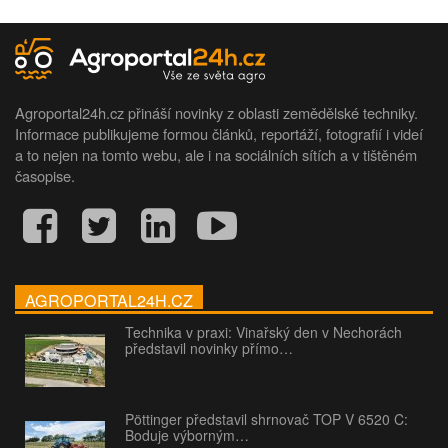
Agroportal24h.cz přináší novinky z oblasti zemědělské techniky.
Informace publikujeme formou článků, reportáží, fotografií i videí
a to nejen na tomto webu, ale i na sociálních sítích a v tištěném
časopise.
AGROPORTAL24H.CZ
Technika v praxi: Vinařský den v Nechorách
představil novinky přímo…
Pöttinger představil shrnovač TOP V 6520 C:
Boduje výborným…