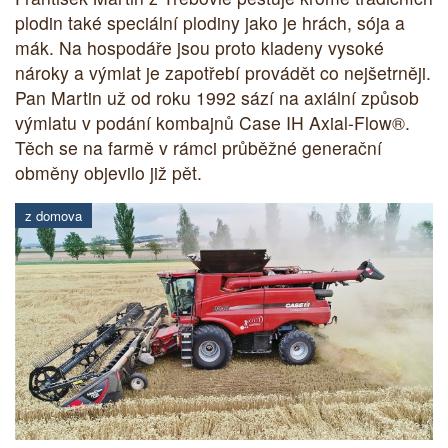
plodin také speciální plodiny jako je hrách, sója a
mák. Na hospodáře jsou proto kladeny vysoké
nároky a výmlat je zapotřebí provádět co nejšetrněji.
Pan Martin už od roku 1992 sází na axiální způsob
výmlatu v podání kombajnů Case IH Axial-Flow®.
Těch se na farmě v rámci průběžné generační
obměny objevilo již pět.
z domova