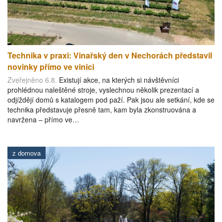
Technika v praxi: Vinařský den v Nechorách představil
novinky přímo ve vinici
Zveřejněno 6.8.
Existují akce, na kterých si návštěvníci
prohlédnou naleštěné stroje, vyslechnou několik prezentací a
odjíždějí domů s katalogem pod paží. Pak jsou ale setkání, kde se
technika představuje přesně tam, kam byla zkonstruována a
navržena – přímo ve…
z domova