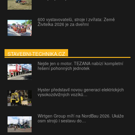
600 vystavovatelů, stroje i zvířata: Země
Živitelka 2026 je za dveřmi
STAVEBNI-TECHNIKA.CZ
Nejde jen o motor. TEZANA nabízí kompletní
řešení pohonných jednotek
Hyster představil novou generaci elektrických
vysokozdvižných vozíků…
Wirtgen Group míří na NordBau 2026. Ukáže
osm strojů i sestavu do…