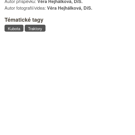
Autor příspěvku:
Věra Hejhálková, DiS.
Autor fotografií/videa:
Věra Hejhálková, DiS.
Tématické tagy
Kubota
Traktory