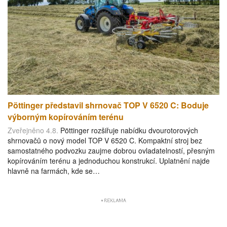
Pöttinger představil shrnovač TOP V 6520 C: Boduje
výborným kopírováním terénu
Zveřejněno 4.8.
Pöttinger rozšiřuje nabídku dvourotorových
shrnovačů o nový model TOP V 6520 C. Kompaktní stroj bez
samostatného podvozku zaujme dobrou ovladatelností, přesným
kopírováním terénu a jednoduchou konstrukcí. Uplatnění najde
hlavně na farmách, kde se…