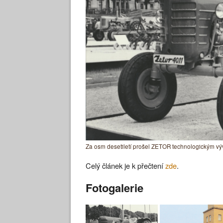
Za osm desetiletí prošel ZETOR technologickým v
Celý článek je k přečtení
zde
.
Fotogalerie