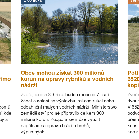
v
Obce mohou získat 300 milionů
Pött
římo
korun na opravy rybníků a vodních
652
nádrží
kopí
i
Zveřejněno 5.8.
Obce budou moci od 7. září
Zveře
žádat o dotaci na výstavbu, rekonstrukci nebo
dvour
 domů
odbahnění malých vodních nádrží. Ministerstvo
V 652
í, kde
zemědělství pro ně připravilo celkem 300
podvo
byla
milionů korun. Podpora se může využít
přesn
například na opravu hrází a břehů,
konst
výpustných…
kde 