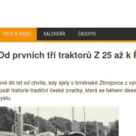
FOTO A VIDEO
KALENDÁŘ
ČASOPIS
Od prvních tří traktorů Z 25 až k
ě 80 let od chvíle, kdy sjely v brněnské Zbrojovce z výr
át historie tradiční české značky, která se během deset
yslu.