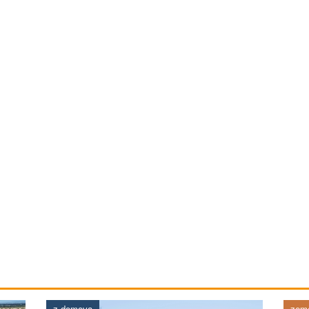
z domova
země