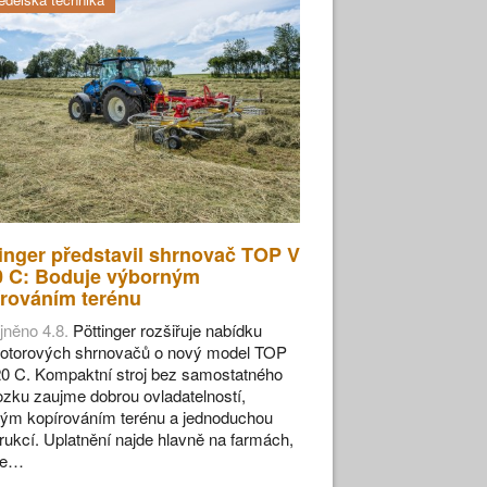
inger představil shrnovač TOP V
0 C: Boduje výborným
rováním terénu
jněno 4.8.
Pöttinger rozšiřuje nabídku
otorových shrnovačů o nový model TOP
0 C. Kompaktní stroj bez samostatného
zku zaujme dobrou ovladatelností,
ým kopírováním terénu a jednoduchou
rukcí. Uplatnění najde hlavně na farmách,
se…