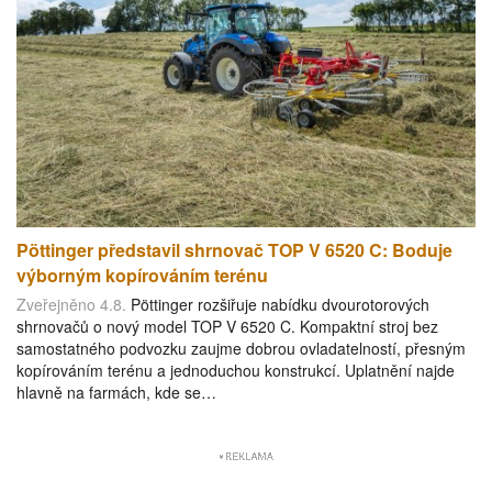
Pöttinger představil shrnovač TOP V 6520 C: Boduje
výborným kopírováním terénu
Zveřejněno 4.8.
Pöttinger rozšiřuje nabídku dvourotorových
shrnovačů o nový model TOP V 6520 C. Kompaktní stroj bez
samostatného podvozku zaujme dobrou ovladatelností, přesným
kopírováním terénu a jednoduchou konstrukcí. Uplatnění najde
hlavně na farmách, kde se…