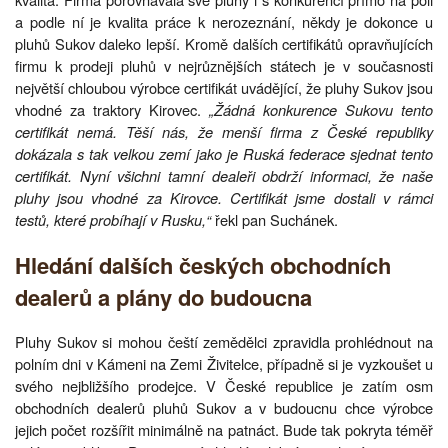
a podle ní je kvalita práce k nerozeznání, někdy je dokonce u
pluhů Sukov daleko lepší. Kromě dalších certifikátů opravňujících
firmu k prodeji pluhů v nejrůznějších státech je v současnosti
největší chloubou výrobce certifikát uvádějící, že pluhy Sukov jsou
vhodné za traktory Kirovec.
„Žádná konkurence Sukovu tento
certifikát nemá. Těší nás, že menší firma z České republiky
dokázala s tak velkou zemí jako je Ruská federace sjednat tento
certifikát. Nyní všichni tamní dealeři obdrží informaci, že naše
pluhy jsou vhodné za Kirovce. Certifikát jsme dostali v rámci
testů, které probíhají v Rusku,“
řekl pan Suchánek.
Hledání dalších českých obchodních
dealerů a plány do budoucna
Pluhy Sukov si mohou čeští zemědělci zpravidla prohlédnout na
polním dni v Kámeni na Zemi Živitelce, případně si je vyzkoušet u
svého nejbližšího prodejce. V České republice je zatím osm
obchodních dealerů pluhů Sukov a v budoucnu chce výrobce
jejich počet rozšířit minimálně na patnáct. Bude tak pokryta téměř