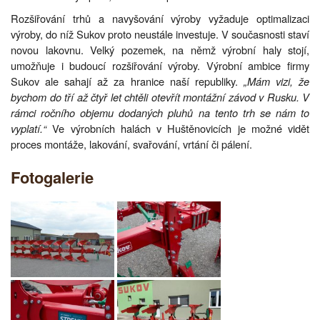
Rozšiřování trhů a navyšování výroby vyžaduje optimalizaci
výroby, do níž Sukov proto neustále investuje. V současnosti staví
novou lakovnu. Velký pozemek, na němž výrobní haly stojí,
umožňuje i budoucí rozšiřování výroby. Výrobní ambice firmy
Sukov ale sahají až za hranice naší republiky.
„Mám vizi, že
bychom do tří až čtyř let chtěli otevřít montážní závod v Rusku. V
rámci ročního objemu dodaných pluhů na tento trh se nám to
vyplatí.“
Ve výrobních halách v Huštěnovicích je možné vidět
proces montáže, lakování, svařování, vrtání či pálení.
Fotogalerie