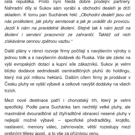
celá republika. Proto nyní hledá dobré prodejní partnery.
Náhradní díly si Sukov sám vyrábí a obchodní dealeři je drží
skladem. K tomu pan Suchánek řekl:
„Obchodní dealeři jsou od
nás proškoleni, jak pluhy servisovat a jak je uvádět do provozu.
Jezdí k nám na pravidelné školení. Stejně tak k nám jezdí na
školení i servisní pracovníci ze zahraničí. Taktéž od nich
získáváme cennou zpětnou vazbu.“
Další plány v rámci rozvoje firmy počítají s navýšením výroby o
jednou tolik a s navýšením dodávek do Ruska. Vše ale závisí na
výši evropských dotací a kupní síle zákazníků. Sukov je velmi
blízko dodávce sedmdesáti osmiradličných pluhů do holdingu,
který má půl milionu hektarů. Dalším cílem firmy je prodávat v
Česku pluhy ve vyšší výbavě a celkově navýšit dodávky na všech
trzích.
Mezi nové destinace patří i chorvatský trh, který je velmi
specifický. Podle pana Suchánka tam nechtějí velké pluhy, ale
maximálně dvouradličné až čtyřradličné obracecí nesené pluhy v
nejlepší možné výbavě – specifické předradličky, krojidlo,
nastavení, memory válec, zahrnovače, větší rozestupy mezi
orebními tělesy apod., a to vše za příznivou cenu.