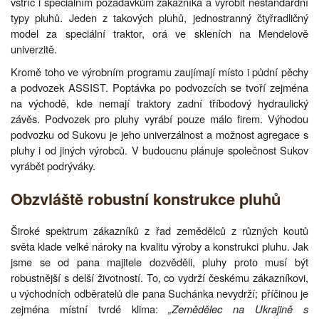
vstříc i speciálním požadavkům zákazníka a vyrobit nestandardní
typy pluhů. Jeden z takových pluhů, jednostranný čtyřradličný
model za speciální traktor, orá ve skleních na Mendelově
univerzitě.
Kromě toho ve výrobním programu zaujímají místo i půdní pěchy
a podvozek ASSIST. Poptávka po podvozcích se tvoří zejména
na východě, kde nemají traktory zadní tříbodový hydraulický
závěs. Podvozek pro pluhy vyrábí pouze málo firem. Výhodou
podvozku od Sukovu je jeho univerzálnost a možnost agregace s
pluhy i od jiných výrobců. V budoucnu plánuje společnost Sukov
vyrábět podrýváky.
Obzvláště robustní konstrukce pluhů
Široké spektrum zákazníků z řad zemědělců z různých koutů
světa klade velké nároky na kvalitu výroby a konstrukci pluhu. Jak
jsme se od pana majitele dozvěděli, pluhy proto musí být
robustnější s delší životností. To, co vydrží českému zákazníkovi,
u východních odběratelů dle pana Suchánka nevydrží; příčinou je
zejména místní tvrdé klima:
„Zemědělec na Ukrajině s