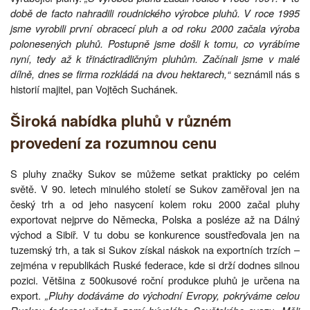
době de facto nahradili roudnického výrobce pluhů. V roce 1995
jsme vyrobili první obracecí pluh a od roku 2000 začala výroba
polonesených pluhů. Postupně jsme došli k tomu, co vyrábíme
nyní, tedy až k třináctiradličným pluhům. Začínali jsme v malé
dílně, dnes se firma rozkládá na dvou hektarech,“
seznámil nás s
historií majitel, pan Vojtěch Suchánek.
Široká nabídka pluhů v různém
provedení za rozumnou cenu
S pluhy značky Sukov se můžeme setkat prakticky po celém
světě. V 90. letech minulého století se Sukov zaměřoval jen na
český trh a od jeho nasycení kolem roku 2000 začal pluhy
exportovat nejprve do Německa, Polska a posléze až na Dálný
východ a Sibiř. V tu dobu se konkurence soustřeďovala jen na
tuzemský trh, a tak si Sukov získal náskok na exportních trzích –
zejména v republikách Ruské federace, kde si drží dodnes silnou
pozici. Většina z 500kusové roční produkce pluhů je určena na
export.
„Pluhy dodáváme do východní Evropy, pokrýváme celou