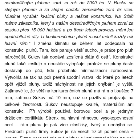
osmiradličným pluhem zorá za rok do 2000 ha. V Rusku se
stejným pluhem a za stejné období zemědělec zorá 5x více.
Musíme vyrábět kvalitní pluhy a nešidit konstrukci. Na Sibiři
máme zákazníka, který s naším desetiradličným pluhem zoral za
sezónu přes 15 000 hektarů a po třech letech provozu mění jen
opotřebitelné díly. U konkurenčních pluhů musel měnit každý rok
hlavní rám.“
I změna klimatu se během let podepsala na
konstrukci pluhů. Tam, kde panuje větší sucho, je práce pro pluh
náročnější. Sukov tak dodává zesílená dláta či ostří. Konstrukci
pluhů také zesiluje a neustále vylepšuje, protože se pluhy často
dostávají do půd, kde probíhalo minimalizační zpracování.
Vytvořila se tak na poli pevná spodní vrstva, do které po letech
opět vjíždí pluhy, tudíž náchylnost na jejich ohýbání je vyšší.
Zajímavé je, že většina konkurenčních pluhů má rám o tloušťce 7
mm, zatímco Sukov má 10 mm, což se pozitivně projevuje na
celkové životnosti. Sukov neustupuje kvalitě, materiálům ani
konstrukci. Při výrobě používá borovou ocel a je jediným
držitelem certifikátu Strenx na hlavní rámovou vysokopevnostní
ocel – rám pluhu je pak více elastický, tvrdý a neohýbá se.
Předností pluhů firmy Sukov je na všech trzích poměr cena –
kvalita. Firma porovnávala své pluhy i s konkurencí přímo na poli