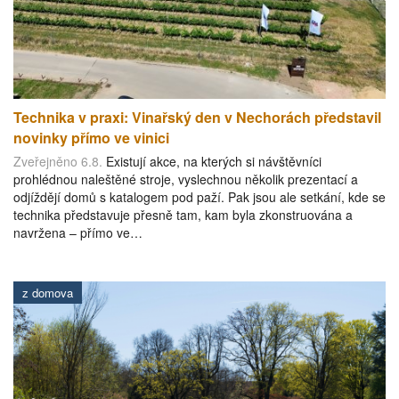
Technika v praxi: Vinařský den v Nechorách představil
novinky přímo ve vinici
Zveřejněno 6.8.
Existují akce, na kterých si návštěvníci
prohlédnou naleštěné stroje, vyslechnou několik prezentací a
odjíždějí domů s katalogem pod paží. Pak jsou ale setkání, kde se
technika představuje přesně tam, kam byla zkonstruována a
navržena – přímo ve…
z domova