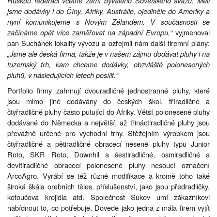
Ruskou federaci včetně zemí bývalého Sovětského svazu. Měli
jsme dodávky i do Číny, Afriky, Austrálie, ojediněle do Ameriky a
nyní komunikujeme s Novým Zélandem. V současnosti se
začínáme opět více zaměřovat na západní Evropu,“
vyjmenoval
pan Suchánek lokality vývozu a ozřejmil nám další firemní plány:
„Jsme ale česká firma, takže je v našem zájmu dodávat pluhy i na
tuzemský trh, kam chceme dodávky, obzvláště polonesených
pluhů, v následujících letech posílit.“
Portfolio firmy zahrnují dvouradličné jednostranné pluhy, které
jsou mimo jiné dodávány do českých škol, tříradličné a
čtyřradličné pluhy často putující do Afriky. Větší polonesené pluhy
dodávané do Německa a největší, až třináctiradličné pluhy jsou
převážně určené pro východní trhy. Stěžejním výrobkem jsou
čtyřradličné a pětiradličné obracecí nesené pluhy typu Junior
Roto, SKR Roto, Downhil a šestiradličné, osmiradličné a
devítiradličné obracecí polonesené pluhy nesoucí označení
ArcoAgro. Vyrábí se též různé modifikace a kromě toho také
široká škála orebních těles, příslušenství, jako jsou předradličky,
kotoučová krojidla atd. Společnost Sukov umí zákazníkovi
nabídnout to, co potřebuje. Dovede jako jedna z mála firem vyjít