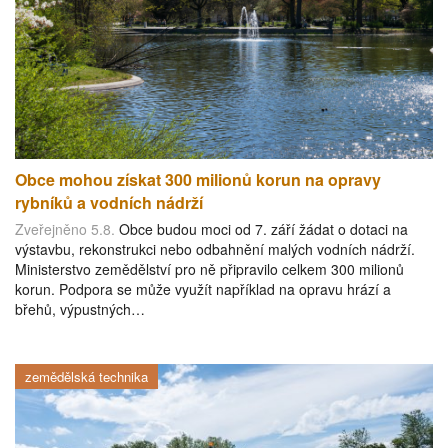
Obce mohou získat 300 milionů korun na opravy
rybníků a vodních nádrží
Zveřejněno 5.8.
Obce budou moci od 7. září žádat o dotaci na
výstavbu, rekonstrukci nebo odbahnění malých vodních nádrží.
Ministerstvo zemědělství pro ně připravilo celkem 300 milionů
korun. Podpora se může využít například na opravu hrází a
břehů, výpustných…
zemědělská technika