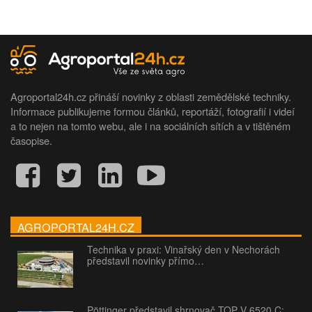
Agroportal24h.cz přináší novinky z oblasti zemědělské techniky.
Informace publikujeme formou článků, reportáží, fotografií i videí
a to nejen na tomto webu, ale i na sociálních sítích a v tištěném
časopise.
AGROPORTAL24H.CZ
Technika v praxi: Vinařský den v Nechorách
představil novinky přímo…
Pöttinger představil shrnovač TOP V 6520 C: