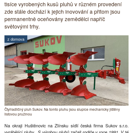
tisíce vyrobených kusů pluhů v různém provedení
zde stále dochází k jejich inovování a přitom jsou
permanentně oceňovány zemědělci napříč
světovými trhy.
z domova
Čtyřradličný pluh Sukov. Na tomto pluhu jsou slupice mechanicky jištěny
listovou pružinou
Na okraji Huštěnovic na Zlínsku sídlí česká firma Sukov s.r.o.
vyrábějící pluhy.
„S výrobou pluhů začali rodiče v roce 1991. V té