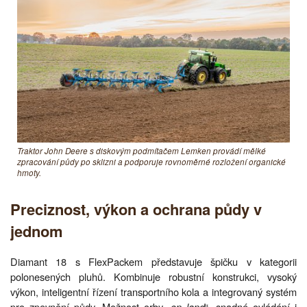
Traktor John Deere s diskovým podmítačem Lemken provádí mělké
zpracování půdy po sklizni a podporuje rovnoměrné rozložení organické
hmoty.
Preciznost, výkon a ochrana půdy v
jednom
Diamant 18 s FlexPackem představuje špičku v kategorii
polonesených pluhů. Kombinuje robustní konstrukci, vysoký
výkon, inteligentní řízení transportního kola a integrovaný systém
pro zpevnění půdy. Možnost orby „
on land
“, snadné ovládání i