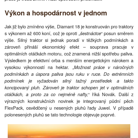
Výkon a hospodárnost v jednom
Jak již bylo zmíněno výše, Diamant 18 je konstruován pro traktory
s výkonem až 600 koní, což je oproti „
šestnáctce
“ posun směrem
výše. Silný traktor si jednak poradí v těžkých podmínkách a
zároveň přináší ekonomický efekt – souprava pracuje v
optimálních otáčkách motoru, což znamená nižší spotřebu paliva.
Výsledkem je efektivní orba s menším energetickým nárokem a
vysokou výkonností na hektar. „
Možnost práce v náročných
podmínkách a úspora paliva jsou ruku v ruce. Do extrémních
podmínek je vyžadován silný tažný prostředek a takto
koncipovaný pluh. Zároveň je traktor schopen jet v optimálních
otáčkách, a proto za co nejméně nafty,
“ říká Novák. Další z
výrazných konstrukčních novinek je integrovaný půdní pěch
FlexPack, osvědčený u nesených pluhů řady Juwel. V případě
polonesených pluhů se tato technologie objevuje poprvé.