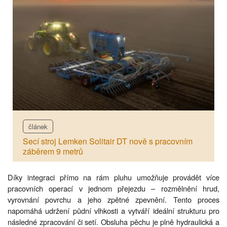
článek
Secí stroj Lemken Solitair DT nově s pracovním
záběrem 9 metrů
Díky integraci přímo na rám pluhu umožňuje provádět více
pracovních operací v jednom přejezdu – rozmělnění hrud,
vyrovnání povrchu a jeho zpětné zpevnění. Tento proces
napomáhá udržení půdní vlhkosti a vytváří ideální strukturu pro
následné zpracování či setí. Obsluha pěchu je plně hydraulická a