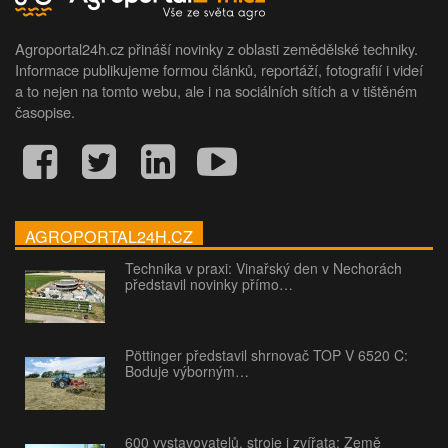
Agroportal24h.cz přináší novinky z oblasti zemědělské techniky.
Informace publikujeme formou článků, reportáží, fotografií i videí
a to nejen na tomto webu, ale i na sociálních sítích a v tištěném
časopise.
AGROPORTAL24H.CZ
Technika v praxi: Vinařský den v Nechorách
představil novinky přímo…
Pöttinger představil shrnovač TOP V 6520 C:
Boduje výborným…
600 vystavovatelů, stroje i zvířata: Země