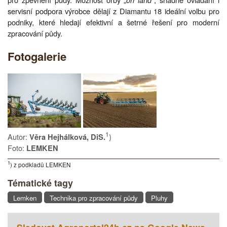
servisní podpora výrobce dělají z Diamantu 18 ideální volbu pro
podniky, které hledají efektivní a šetrné řešení pro moderní
zpracování půdy.
Fotogalerie
1
Autor:
)
Věra Hejhálková, DiS.
Foto:
LEMKEN
1
) z podkladů LEMKEN
Tématické tagy
Lemken
Technika pro zpracování půdy
Pluhy