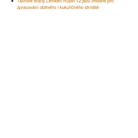
Talířové brány Lemken Rubin 12 jsou vhodné pro
zpracování obilného i kukuřičného strniště