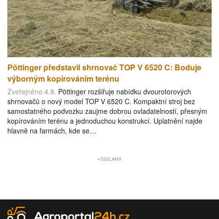
Pöttinger představil shrnovač TOP V 6520 C: Boduje
výborným kopírováním terénu
Zveřejněno 4.8.
Pöttinger rozšiřuje nabídku dvourotorových
shrnovačů o nový model TOP V 6520 C. Kompaktní stroj bez
samostatného podvozku zaujme dobrou ovladatelností, přesným
kopírováním terénu a jednoduchou konstrukcí. Uplatnění najde
hlavně na farmách, kde se…