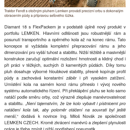
Traktor Fendt s otočným pluhem Lemken provádí precizní orbu s dokonalým
obracením půdy a přípravou seťového lůžka.
Diamant 18 s FlexPackem je v podstatě úplně nový produkt v
portfoliu LEMKEN. Hlavními odlišnosti jsou robustnější rám a
posunutí transportního a opěrného kola až na konec rámu. Tato
koncepce si vyžádala kompletní přepracování rámu a jeho
dimenzování pro vyšší tuhost a stabilitu. Nižší těžiště a masivnější
konstrukce zaručují optimální rozložení hmotnosti a klidný chod i
při práci v těžkých, suchých či kamenitých půdách. Díky tomu
pluh dosahuje výborné hloubkové stability, přesně kopíruje profil
půdy a zachovává konstantní záběr i při vysokém zatížení.
Umístění kola na samém konci rámu přineslo i vývoj nového
systému automatického řízení. Při překlápění pluhu se kolo samo
natáčí podle směru orby, což výrazně zlepšuje manévrovatelnost
a stabilitu. „
Není tajemstvím, že lze kolo vybavit i pístnicemi pro
natáčení kola tak, aby poloměr otáčení na souvrati byl ještě
menší,
“ dodává k novince Ing. Miloš Novák ze společnosti
LEMKEN CZECH. Kromě zkrácení manévrů a zlepšení plynulosti
práce je třeba zmínit i nižší opotřebení pneumatik.