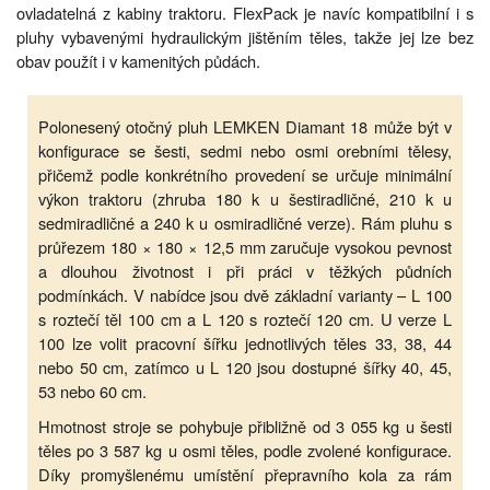
ovladatelná z kabiny traktoru. FlexPack je navíc kompatibilní i s
pluhy vybavenými hydraulickým jištěním těles, takže jej lze bez
obav použít i v kamenitých půdách.
Polonesený otočný pluh LEMKEN Diamant 18 může být v
konfigurace se šesti, sedmi nebo osmi orebními tělesy,
přičemž podle konkrétního provedení se určuje minimální
výkon traktoru (zhruba 180 k u šestiradličné, 210 k u
sedmiradličné a 240 k u osmiradličné verze). Rám pluhu s
průřezem 180 × 180 × 12,5 mm zaručuje vysokou pevnost
a dlouhou životnost i při práci v těžkých půdních
podmínkách. V nabídce jsou dvě základní varianty – L 100
s roztečí těl 100 cm a L 120 s roztečí 120 cm. U verze L
100 lze volit pracovní šířku jednotlivých těles 33, 38, 44
nebo 50 cm, zatímco u L 120 jsou dostupné šířky 40, 45,
53 nebo 60 cm.
Hmotnost stroje se pohybuje přibližně od 3 055 kg u šesti
těles po 3 587 kg u osmi těles, podle zvolené konfigurace.
Díky promyšlenému umístění přepravního kola za rám