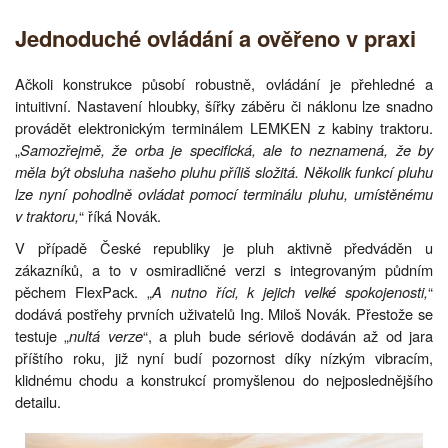
Jednoduché ovládání a ověřeno v praxi
Ačkoli konstrukce působí robustně, ovládání je přehledné a
intuitivní. Nastavení hloubky, šířky záběru či náklonu lze snadno
provádět elektronickým terminálem LEMKEN z kabiny traktoru.
„
Samozřejmě, že orba je specifická, ale to neznamená, že by
měla být obsluha našeho pluhu příliš složitá. Několik funkcí pluhu
lze nyní pohodlně ovládat pomocí terminálu pluhu, umístěnému
v traktoru,
“ říká Novák.
V případě České republiky je pluh aktivně předváděn u
zákazníků, a to v osmiradličné verzi s integrovaným půdním
pěchem FlexPack. „
A nutno říci, k jejich velké spokojenosti,
“
dodává postřehy prvních uživatelů Ing. Miloš Novák. Přestože se
testuje „
nultá verze
“, a pluh bude sériově dodáván až od jara
příštího roku, již nyní budí pozornost díky nízkým vibracím,
klidnému chodu a konstrukcí promyšlenou do nejposlednějšího
detailu.