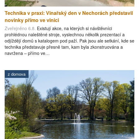
Technika v praxi: Vinařský den v Nechorách představil
novinky přímo ve vinici
Zveřejněno 6.8.
Existují akce, na kterých si návštěvníci
prohlédnou naleštěné stroje, vyslechnou několik prezentací a
odjíždějí domů s katalogem pod paží. Pak jsou ale setkání, kde se
technika představuje přesně tam, kam byla zkonstruována a
navržena – přímo ve…
z domova