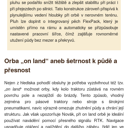
pluhu se podařilo snížit těžiště a zlepšit stabilitu při práci i
při přejezdech po silnici. Tato konstrukce zároveň přispívá k
plynulejšímu vedení hloubky při orbě v nerovném terénu.
Pluh lze doplnit o integrovaný pěch FlexPack, který je
umístěn přímo na rámu a automaticky se přizpůsobuje
nastavené pracovní šířce, čímž zajišťuje rovnoměrné
utužení půdy bez mezer a překryvů.
Orba „on land“ aneb šetrnost k půdě a
přesnost
Nejen z hlediska pohodlí obsluhy je potřeba vyzdvihnout též tzv.
„
on land
“ možnost orby, kdy kolo traktoru zůstává na rovném
povrchu pole a nezajíždí do brázdy. Tento způsob, vhodný
zejména pro pásové traktory nebo stroje s širokými
pneumatikami, navíc výrazně omezuje zhutnění půdy a chrání její
strukturu. Jak však upozorňuje Novák, při on land orbě je ideální
používat navádění pomocí přesného signálu RTK. Navigace
usnadňuje otáčení a najíždění do dalšího záběru, řidič jen ve