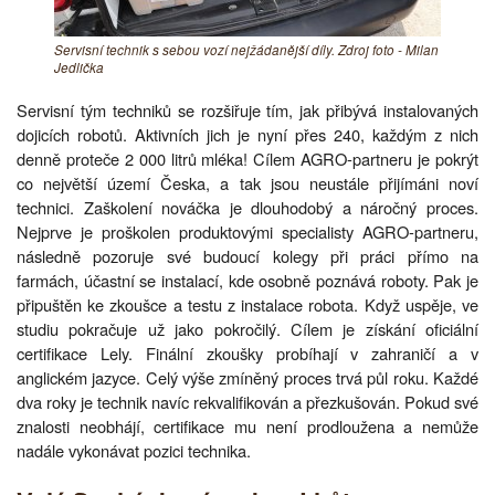
Servisní technik s sebou vozí nejžádanější díly. Zdroj foto - Milan
Jedlička
Servisní tým techniků se rozšiřuje tím, jak přibývá instalovaných
dojicích robotů. Aktivních jich je nyní přes 240, každým z nich
denně proteče 2 000 litrů mléka! Cílem AGRO-partneru je pokrýt
co největší území Česka, a tak jsou neustále přijímáni noví
technici. Zaškolení nováčka je dlouhodobý a náročný proces.
Nejprve je proškolen produktovými specialisty AGRO-partneru,
následně pozoruje své budoucí kolegy při práci přímo na
farmách, účastní se instalací, kde osobně poznává roboty. Pak je
připuštěn ke zkoušce a testu z instalace robota. Když uspěje, ve
studiu pokračuje už jako pokročilý. Cílem je získání oficiální
certifikace Lely. Finální zkoušky probíhají v zahraničí a v
anglickém jazyce. Celý výše zmíněný proces trvá půl roku. Každé
dva roky je technik navíc rekvalifikován a přezkušován. Pokud své
znalosti neobhájí, certifikace mu není prodloužena a nemůže
nadále vykonávat pozici technika.