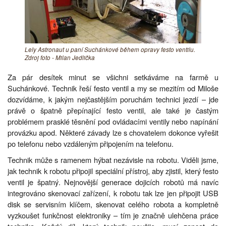
Lely Astronaut u paní Suchánkové během opravy festo ventilu.
Zdroj foto - Milan Jedlička
Za pár desítek minut se všichni setkáváme na farmě u
Suchánkové. Technik řeší festo ventil a my se mezitím od Miloše
dozvídáme, k jakým nejčastějším poruchám technici jezdí – jde
právě o špatně přepínající festo ventil, ale také je častým
problémem prasklé těsnění pod ovládacími ventily nebo napínání
provázku apod. Některé závady lze s chovatelem dokonce vyřešit
po telefonu nebo vzdáleným připojením na telefonu.
Technik může s ramenem hýbat nezávisle na robotu. Viděli jsme,
jak technik k robotu připojil speciální přístroj, aby zjistil, který festo
ventil je špatný. Nejnovější generace dojicích robotů má navíc
integrováno skenovací zařízení, k robotu tak lze jen připojit USB
disk se servisním klíčem, skenovat celého robota a kompletně
vyzkoušet funkčnost elektroniky – tím je značně ulehčena práce