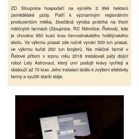
ZD Sloupnice hospodaří na výměře 2 994 hektarů
zemědělské půdy. Patří k významným regionálním
producentům mléka, živočišná výroba probíhá na třech
mléčných farmách (Sloupnice, RC Němčice, Řetová), kde
je chováno 950 kusů krav černostrakatého holštýnského
skotu. Ve výkrmu prasat zde ročně vyrobí 500 tun prasat,
ve výkrmu kuřat 250 tun brojlerů. Na mléčné farmě v
Řetové přitom v srpnu roku 2018 instalovali pátý dojící
robot Lely Astronaut, který umí podojit krávy rychleji a
obslouží až 70 krav. Jeho instalací došlo k zvýšení efektivity
farmy a využití starší stáje.