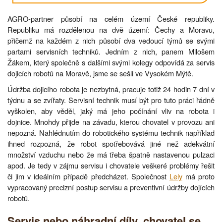
AGRO-partner působí na celém území České republiky.
Republiku má rozdělenou na dvě území: Čechy a Moravu,
přičemž na každém z nich působí dva vedoucí týmů se svými
partami servisních techniků. Jedním z nich, panem Milošem
Žákem, který společně s dalšími svými kolegy odpovídá za servis
dojicích robotů na Moravě, jsme se sešli ve Vysokém Mýtě.
Údržba dojicího robota je nezbytná, pracuje totiž 24 hodin 7 dní v
týdnu a se zvířaty. Servisní technik musí být pro tuto práci řádně
vyškolen, aby věděl, jaký má jeho počínání vliv na robota i
dojnice. Mnohdy přijde na závadu, kterou chovatel v provozu ani
nepozná. Nahlédnutím do robotického systému technik například
ihned rozpozná, že robot spotřebovává jiné než adekvátní
množství vzduchu nebo že má třeba špatně nastavenou pulzaci
apod. Je tedy v zájmu servisu i chovatele veškeré problémy řešit
či jim v ideálním případě předcházet. Společnost
Lely
má proto
vypracovaný precizní postup servisu a preventivní údržby dojících
robotů.
Servis nebo náhradní díly, chovatel se