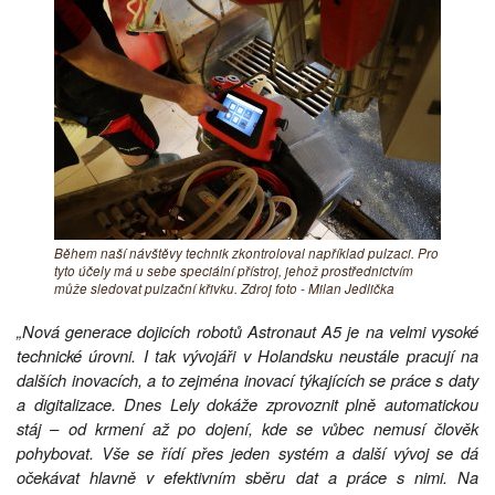
Během naší návštěvy technik zkontroloval například pulzaci. Pro
tyto účely má u sebe speciální přístroj, jehož prostřednictvím
může sledovat pulzační křivku. Zdroj foto - Milan Jedlička
„Nová generace dojicích robotů Astronaut A5 je na velmi vysoké
technické úrovni. I tak vývojáři v Holandsku neustále pracují na
dalších inovacích, a to zejména inovací týkajících se práce s daty
a digitalizace. Dnes Lely dokáže zprovoznit plně automatickou
stáj – od krmení až po dojení, kde se vůbec nemusí člověk
pohybovat. Vše se řídí přes jeden systém a další vývoj se dá
očekávat hlavně v efektivním sběru dat a práce s nimi. Na