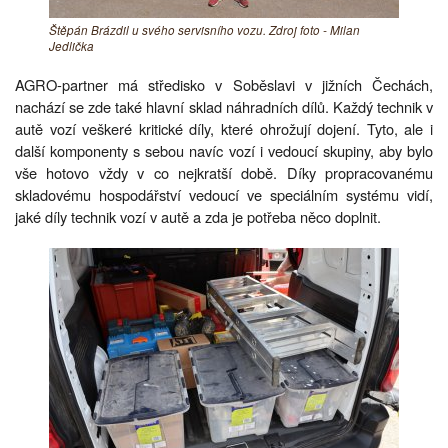
Štěpán Brázdil u svého servisního vozu. Zdroj foto - Milan
Jedlička
AGRO-partner má středisko v Soběslavi v jižních Čechách,
nachází se zde také hlavní sklad náhradních dílů. Každý technik v
autě vozí veškeré kritické díly, které ohrožují dojení. Tyto, ale i
další komponenty s sebou navíc vozí i vedoucí skupiny, aby bylo
vše hotovo vždy v co nejkratší době. Díky propracovanému
skladovému hospodářství vedoucí ve speciálním systému vidí,
jaké díly technik vozí v autě a zda je potřeba něco doplnit.