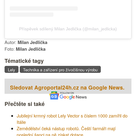
Příspěvek sdílený Milan Jedlička (@milan_jedlicka)
Autor:
Milan Jedlička
Foto:
Milan Jedlička
Tématické tagy
Lely
Technika a zařízení pro živočišnou výrobu
Sledovat Agroportal24h.cz na Google News.
Přečtěte si také
Jubilejní krmný robot Lely Vector s číslem 1000 zamířil do
Itálie
Zemědělství čeká nástup robotů. Čeští farmáři mají
poslední šanci na ně získat dotace