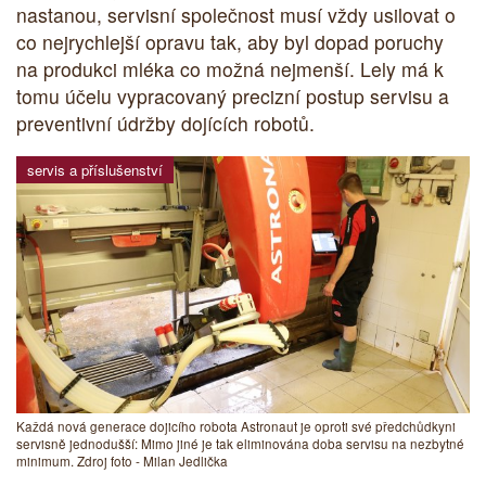
nastanou, servisní společnost musí vždy usilovat o
co nejrychlejší opravu tak, aby byl dopad poruchy
na produkci mléka co možná nejmenší. Lely má k
tomu účelu vypracovaný precizní postup servisu a
preventivní údržby dojících robotů.
servis a příslušenství
Každá nová generace dojicího robota Astronaut je oproti své předchůdkyni
servisně jednodušší: Mimo jiné je tak eliminována doba servisu na nezbytné
minimum. Zdroj foto - Milan Jedlička