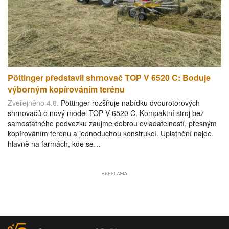
Pöttinger představil shrnovač TOP V 6520 C: Boduje
výborným kopírováním terénu
Zveřejněno 4.8.
Pöttinger rozšiřuje nabídku dvourotorových
shrnovačů o nový model TOP V 6520 C. Kompaktní stroj bez
samostatného podvozku zaujme dobrou ovladatelností, přesným
kopírováním terénu a jednoduchou konstrukcí. Uplatnění najde
hlavně na farmách, kde se…