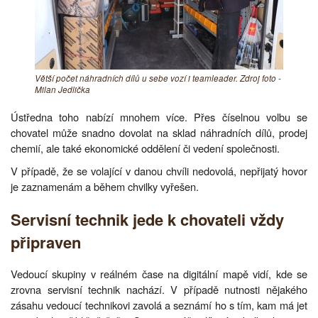
Větší počet náhradních dílů u sebe vozí i teamleader. Zdroj foto -
Milan Jedlička
Ústředna toho nabízí mnohem více. Přes číselnou volbu se
chovatel může snadno dovolat na sklad náhradních dílů, prodej
chemií, ale také ekonomické oddělení či vedení společnosti.
V případě, že se volající v danou chvíli nedovolá, nepřijatý hovor
je zaznamenám a během chvilky vyřešen.
Servisní technik jede k chovateli vždy
připraven
Vedoucí skupiny v reálném čase na digitální mapě vidí, kde se
zrovna servisní technik nachází. V případě nutnosti nějakého
zásahu vedoucí technikovi zavolá a seznámí ho s tím, kam má jet