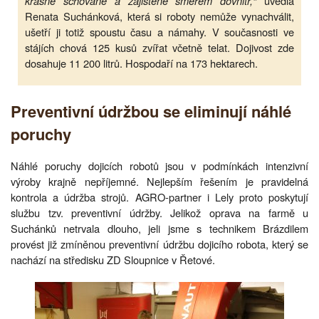
krásně schované a zajištěné směrem dovnitř,“
uvedla
Renata Suchánková, která si roboty nemůže vynachválit,
ušetří ji totiž spoustu času a námahy. V současnosti ve
stájích chová 125 kusů zvířat včetně telat. Dojivost zde
dosahuje 11 200 litrů. Hospodaří na 173 hektarech.
Preventivní údržbou se eliminují náhlé
poruchy
Náhlé poruchy dojicích robotů jsou v podmínkách intenzivní
výroby krajně nepříjemné. Nejlepším řešením je pravidelná
kontrola a údržba strojů. AGRO-partner i Lely proto poskytují
službu tzv. preventivní údržby. Jelikož oprava na farmě u
Suchánků netrvala dlouho, jeli jsme s technikem Brázdilem
provést již zmíněnou preventivní údržbu dojicího robota, který se
nachází na středisku ZD Sloupnice v Řetové.