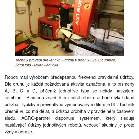
Technik provádí preventivní údržbu v podniku ZD Sloupnice.
Zdroj foto - Milan Jedlička
Roboti mají výrobcem předepsanou frekvenci pravidelné údržby.
Dle druhu je každá požadovaná aktivita označena, a to písmeny
A, B, C a D, přičemž jednotlivé typy se někdy navzájem
kombinují. Písmena značí, které části robota se bude týkat daná
údržba. Typickým preventivně vyměňovaným dílem je filtr. Technik
přesně ví, co má dělat, a údržba probíhá v pravidelném časovém
sledu. AGRO-partner disponuje systémem, který sleduje
nastávající údržby jednotlivých robotů, vedoucí skupiny je proto
vždy v obraze.