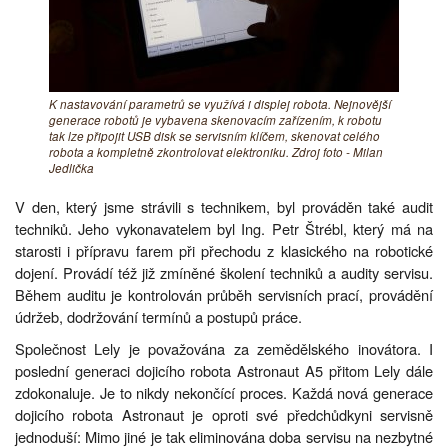
K nastavování parametrů se využívá i displej robota. Nejnovější
generace robotů je vybavena skenovacím zařízením, k robotu
tak lze připojit USB disk se servisním klíčem, skenovat celého
robota a kompletně zkontrolovat elektroniku. Zdroj foto - Milan
Jedlička
V den, který jsme strávili s technikem, byl prováděn také audit
techniků. Jeho vykonavatelem byl Ing. Petr Štrébl, který má na
starosti i přípravu farem při přechodu z klasického na robotické
dojení. Provádí též již zmíněné školení techniků a audity servisu.
Během auditu je kontrolován průběh servisních prací, provádění
údržeb, dodržování termínů a postupů práce.
Společnost Lely je považována za zemědělského inovátora. I
poslední generaci dojicího robota Astronaut A5 přitom Lely dále
zdokonaluje. Je to nikdy nekončící proces. Každá nová generace
dojicího robota Astronaut je oproti své předchůdkyni servisně
jednoduší: Mimo jiné je tak eliminována doba servisu na nezbytné