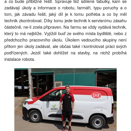
a co bude přibližně řešit. Spravuje též sdílené tabulky, kam se
zadávají úkoly a informace o robotu, farmáři, typu poruchy a o
tom, jak závadu řešit, jaký díl je k tomu potřeba a co by měl
technik zkontrolovat. Díky tomu jede technik k servisnímu zásahu
částečně, ne-li zcela připraven. Na farmu se vždy vydává technik,
který to má nejblíže. Vyjíždí buď ze svého místa bydliště, nebo z
předchozího pracovního úkolu. Úkolem vedoucího skupiny není
přitom jen úkoly zadávat, ale občas také i kontrolovat práci svých
podřízených. Jezdí také dohlížet na stavby, na nichž probíhá
instalace robota.