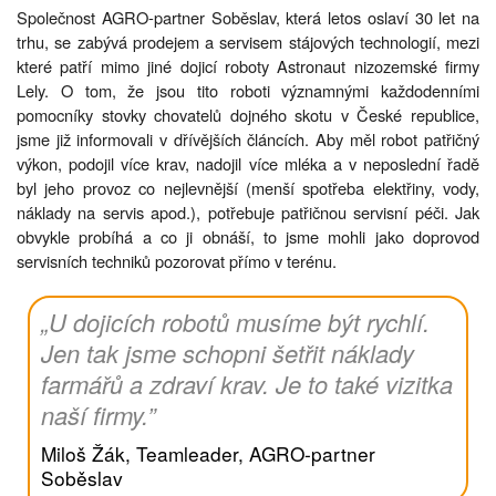
Společnost AGRO-partner Soběslav, která letos oslaví 30 let na
trhu, se zabývá prodejem a servisem stájových technologií, mezi
které patří mimo jiné dojicí roboty Astronaut nizozemské firmy
Lely. O tom, že jsou tito roboti významnými každodenními
pomocníky stovky chovatelů dojného skotu v České republice,
jsme již informovali v dřívějších článcích. Aby měl robot patřičný
výkon, podojil více krav, nadojil více mléka a v neposlední řadě
byl jeho provoz co nejlevnější (menší spotřeba elektřiny, vody,
náklady na servis apod.), potřebuje patřičnou servisní péči. Jak
obvykle probíhá a co ji obnáší, to jsme mohli jako doprovod
servisních techniků pozorovat přímo v terénu.
„U dojicích robotů musíme být rychlí.
Jen tak jsme schopni šetřit náklady
farmářů a zdraví krav. Je to také vizitka
naší firmy.”
Miloš Žák, Teamleader, AGRO-partner
Soběslav