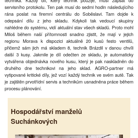
technika. Každý díl, který technik použije, musí zapsat do
servisního protokolu. Ten pak musí do sedmi hodin následujícího
rána poslat na firemní centrálu do Soběslavi. Tam dojde k
odepsání dílu z jeho skladu. Kdykoli tak vedoucí skupiny
nahlédne do systému, vidí aktuální stav všech skladů. Proto mohl
Miloš během naší přítomnosti snadno zjistit, že mají v jejich
regionu Morava k dispozici aktuálně 20 kusů festo ventilů,
přičemž sám jich má skladem 8, technik Brázdil v danou chvíli
další 3 kusy. Jakmile je díl odečten ze skladu, je automaticky
vytvářena objednávka nového kusu, který je pak naskladněn do
druhého dne technikovi na jeho sklad. AGRO-partner má
vytipované kritické díly, jež vozí každý technik ve svém autě. Tak
je zajištěn prvotřídní servis a technikům usnadněna práce během
procesu plánování.
Hospodářství manželů
Suchánkových