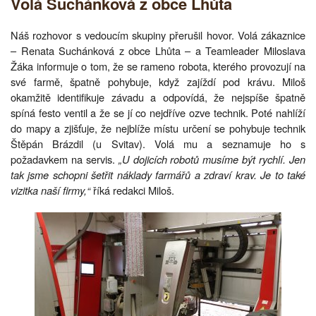
Volá Suchánková z obce Lhůta
Náš rozhovor s vedoucím skupiny přerušil hovor. Volá zákaznice
– Renata Suchánková z obce Lhůta – a Teamleader Miloslava
Žáka informuje o tom, že se rameno robota, kterého provozují na
své farmě, špatně pohybuje, když zajíždí pod krávu. Miloš
okamžitě identifikuje závadu a odpovídá, že nejspíše špatně
spíná festo ventil a že se jí co nejdříve ozve technik. Poté nahlíží
do mapy a zjišťuje, že nejblíže místu určení se pohybuje technik
Štěpán Brázdil (u Svitav). Volá mu a seznamuje ho s
požadavkem na servis.
„U dojicích robotů musíme být rychlí. Jen
tak jsme schopni šetřit náklady farmářů a zdraví krav. Je to také
vizitka naší firmy,“
říká redakci Miloš.