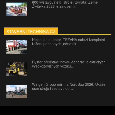
600 vystavovatelů, stroje i zvířata: Země
Živitelka 2026 je za dveřmi
STAVEBNI-TECHNIKA.CZ
Nejde jen o motor. TEZANA nabízí kompletní
řešení pohonných jednotek
Hyster představil novou generaci elektrických
vysokozdvižných vozíků…
Wirtgen Group míří na NordBau 2026. Ukáže
osm strojů i sestavu do…