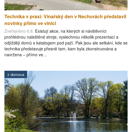
Technika v praxi: Vinařský den v Nechorách představil
novinky přímo ve vinici
Zveřejněno 6.8.
Existují akce, na kterých si návštěvníci
prohlédnou naleštěné stroje, vyslechnou několik prezentací a
odjíždějí domů s katalogem pod paží. Pak jsou ale setkání, kde se
technika představuje přesně tam, kam byla zkonstruována a
navržena – přímo ve…
z domova