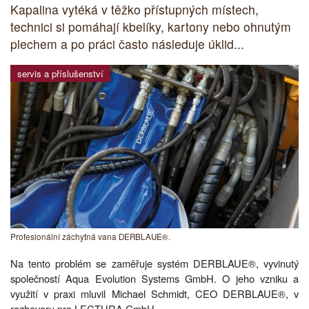
Kapalina vytéká v těžko přístupných místech,
technici si pomáhají kbelíky, kartony nebo ohnutým
plechem a po práci často následuje úklid...
servis a příslušenství
Profesionální záchytná vana DERBLAUE®.
Na tento problém se zaměřuje systém DERBLAUE®, vyvinutý
společností Aqua Evolution Systems GmbH. O jeho vzniku a
využití v praxi mluvil Michael Schmidt, CEO DERBLAUE®, v
rozhovoru pro LECTURA GmbH.