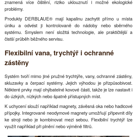
znamená více čištění, riziko uklouznutí i možné ekologické
problémy.
Produkty DERBLAUE® mají kapalinu zachytit přímo u místa
úniku a odvést ji kontrolovaně do nádoby nebo sběrného
systému. Smyslem není složitá technologie, ale praktičtější a
čistší průběh běžného servisu.
Flexibilní vana, trychtýř i ochranné
zástěny
Systém tvoří mimo jiné pružné trychtýře, vany, ochranné zástěny,
skluzavky a čerpací systémy. Jejich výhodou je přizpůsobivost.
Některé prvky mají ohýbatelné kovové části, takže je lze nastavit i
do úzkých, nízkých nebo špatně přístupných míst.
K uchycení slouží například magnety, závěsná oka nebo hadicové
přípojky. Integrované neodymové magnety umožňují připevnit díly
ke stroji nebo je kombinovat mezi sebou. Flexibilní trychtýř lze
využít například při plnění nebo výměně filtrů.