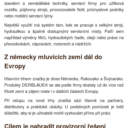
stavební a zemědělské techniky, servisní firmy pro užitková
vozidla, půjčovny strojů, provozovatele flotil, průmyslové podniky
nebo mobilní servisní týmy.
Největší využití má systém tam, kde se pracuje s velkými stroji,
hydraulikou a špatně dostupnými servisními místy. Patří sem
například výměny filtrů, hydraulických hadic, olejů nebo práce na
převodovkách, nápravách, motorech a nádržích.
Z německy mluvících zemí dál do
Evropy
Hlavním trhem značky je dnes Německo, Rakousko a Švýcarsko.
Produkty DERBLAUE® se ale podle firmy dostaly už do více než
třiceti zemí a zájem roste i v dalších částech Evropy.
Při vstupu na nové trhy značka sází hlavně na partnery,
distributory a praktické ukázky. U podobných pomůcek je totiž
důležité, aby si je uživatelé mohli vyzkoušet přímo při práci.
Cílem je nahradit provizorní řešení