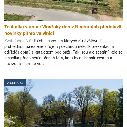
Technika v praxi: Vinařský den v Nechorách představil
novinky přímo ve vinici
Zveřejněno 6.8.
Existují akce, na kterých si návštěvníci
prohlédnou naleštěné stroje, vyslechnou několik prezentací a
odjíždějí domů s katalogem pod paží. Pak jsou ale setkání, kde se
technika představuje přesně tam, kam byla zkonstruována a
navržena – přímo ve…
z domova