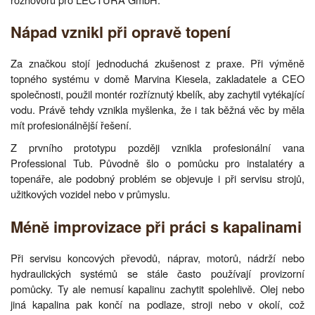
Nápad vznikl při opravě topení
Za značkou stojí jednoduchá zkušenost z praxe. Při výměně
topného systému v domě Marvina Kiesela, zakladatele a CEO
společnosti, použil montér rozříznutý kbelík, aby zachytil vytékající
vodu. Právě tehdy vznikla myšlenka, že i tak běžná věc by měla
mít profesionálnější řešení.
Z prvního prototypu později vznikla profesionální vana
Professional Tub. Původně šlo o pomůcku pro instalatéry a
topenáře, ale podobný problém se objevuje i při servisu strojů,
užitkových vozidel nebo v průmyslu.
Méně improvizace při práci s kapalinami
Při servisu koncových převodů, náprav, motorů, nádrží nebo
hydraulických systémů se stále často používají provizorní
pomůcky. Ty ale nemusí kapalinu zachytit spolehlivě. Olej nebo
jiná kapalina pak končí na podlaze, stroji nebo v okolí, což