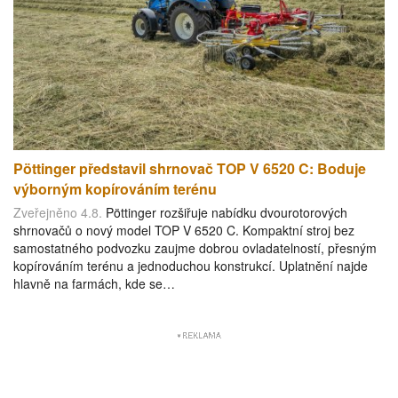
Pöttinger představil shrnovač TOP V 6520 C: Boduje
výborným kopírováním terénu
Zveřejněno 4.8.
Pöttinger rozšiřuje nabídku dvourotorových
shrnovačů o nový model TOP V 6520 C. Kompaktní stroj bez
samostatného podvozku zaujme dobrou ovladatelností, přesným
kopírováním terénu a jednoduchou konstrukcí. Uplatnění najde
hlavně na farmách, kde se…