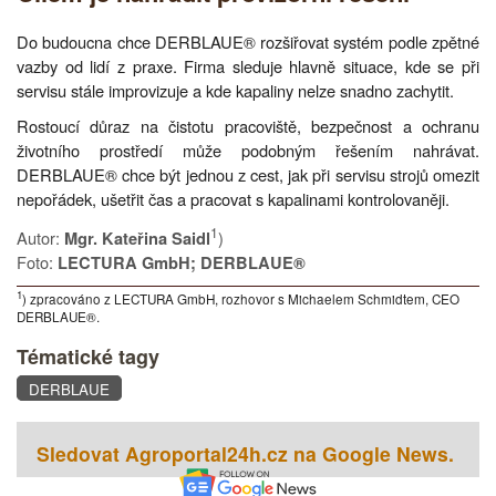
Do budoucna chce DERBLAUE® rozšiřovat systém podle zpětné
vazby od lidí z praxe. Firma sleduje hlavně situace, kde se při
servisu stále improvizuje a kde kapaliny nelze snadno zachytit.
Rostoucí důraz na čistotu pracoviště, bezpečnost a ochranu
životního prostředí může podobným řešením nahrávat.
DERBLAUE® chce být jednou z cest, jak při servisu strojů omezit
nepořádek, ušetřit čas a pracovat s kapalinami kontrolovaněji.
1
Autor:
)
Mgr. Kateřina Saidl
Foto:
LECTURA GmbH; DERBLAUE®
1
) zpracováno z LECTURA GmbH, rozhovor s Michaelem Schmidtem, CEO
DERBLAUE®.
Tématické tagy
DERBLAUE
Sledovat Agroportal24h.cz na Google News.