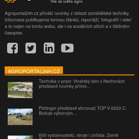
Agroportal24h.cz přináší novinky z oblasti zemědělské techniky.
Informace publikujeme formou článků, reportáží, fotografií i videí
a to nejen na tomto webu, ale i na sociálních sítích a v tištěném
časopise.
AGROPORTAL24H.CZ
Technika v praxi: Vinařský den v Nechorách
představil novinky přímo…
Pöttinger představil shrnovač TOP V 6520 C:
Boduje výborným…
600 vystavovatelů, stroje i zvířata: Země