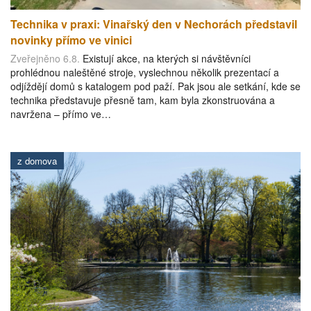
Technika v praxi: Vinařský den v Nechorách představil
novinky přímo ve vinici
Zveřejněno 6.8.
Existují akce, na kterých si návštěvníci
prohlédnou naleštěné stroje, vyslechnou několik prezentací a
odjíždějí domů s katalogem pod paží. Pak jsou ale setkání, kde se
technika představuje přesně tam, kam byla zkonstruována a
navržena – přímo ve…
z domova