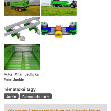
Autor:
Milan Jedlička
Foto:
Joskin
Tématické tagy
Joskin
Rozmetadla hnojiv
Sledovat Agroportal24h.cz na Google News.