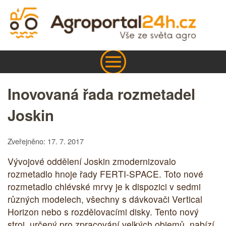
Inovovaná řada rozmetadel
Joskin
Zveřejněno: 17. 7. 2017
Vývojové oddělení Joskin zmodernizovalo
rozmetadlo hnoje řady FERTI-SPACE. Toto nové
rozmetadlo chlévské mrvy je k dispozici v sedmi
různých modelech, všechny s dávkovači Vertical
Horizon nebo s rozdělovacími disky. Tento nový
stroj, určený pro zpracování velkých objemů, nabízí