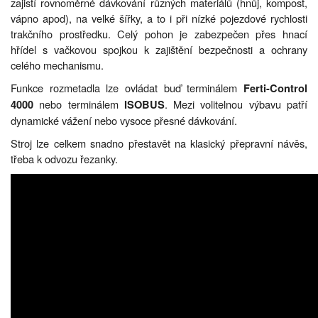
zajistí rovnoměrné dávkování různých materiálů (hnůj, kompost,
vápno apod), na velké šířky, a to i při nízké pojezdové rychlosti
trakčního prostředku. Celý pohon je zabezpečen přes hnací
hřídel s vačkovou spojkou k zajištění bezpečnosti a ochrany
celého mechanismu.
Funkce rozmetadla lze ovládat buď terminálem
Ferti-Control
nebo terminálem
. Mezi volitelnou výbavu patří
4000
ISOBUS
dynamické vážení nebo vysoce přesné dávkování.
Stroj lze celkem snadno přestavět na klasický přepravní návěs,
třeba k odvozu řezanky.