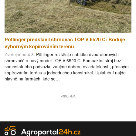
Pöttinger představil shrnovač TOP V 6520 C: Boduje
výborným kopírováním terénu
Zveřejněno 4.8.
Pöttinger rozšiřuje nabídku dvourotorových
shrnovačů o nový model TOP V 6520 C. Kompaktní stroj bez
samostatného podvozku zaujme dobrou ovladatelností, přesným
kopírováním terénu a jednoduchou konstrukcí. Uplatnění najde
hlavně na farmách, kde se…