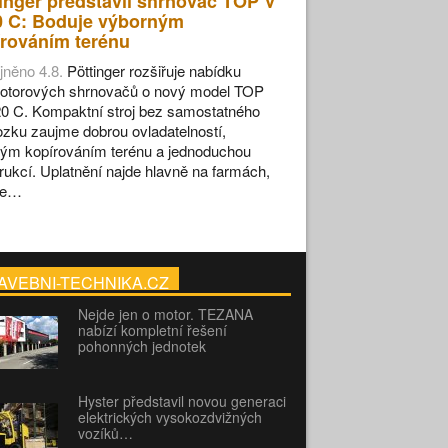
inger představil shrnovač TOP V
0 C: Boduje výborným
rováním terénu
jněno 4.8.
Pöttinger rozšiřuje nabídku
otorových shrnovačů o nový model TOP
0 C. Kompaktní stroj bez samostatného
zku zaujme dobrou ovladatelností,
ým kopírováním terénu a jednoduchou
rukcí. Uplatnění najde hlavně na farmách,
se…
AVEBNI-TECHNIKA.CZ
Nejde jen o motor. TEZANA
nabízí kompletní řešení
pohonných jednotek
Hyster představil novou generaci
elektrických vysokozdvižných
vozíků…