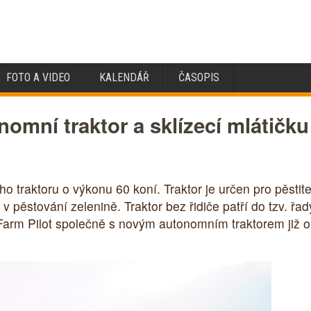
FOTO A VIDEO
KALENDÁŘ
ČASOPIS
nomní traktor a sklízecí mlátičku
o traktoru o výkonu 60 koní. Traktor je určen pro pěstite
 v pěstování zelenině. Traktor bez řidiče patří do tzv. řad
ů Farm Pilot společně s novým autonomním traktorem již