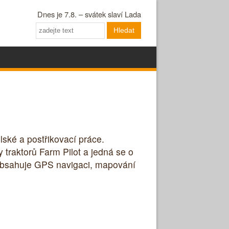
Dnes je 7.8. – svátek slaví Lada
Hledat
lské a postřikovací práce.
y traktorů Farm Pilot a jedná se o
 obsahuje GPS navigaci, mapování