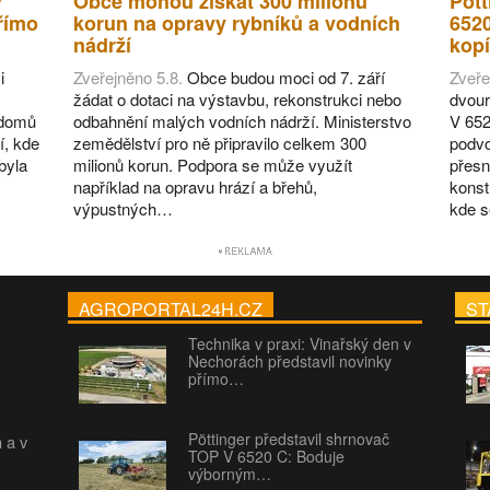
v
Obce mohou získat 300 milionů
Pött
římo
korun na opravy rybníků a vodních
652
nádrží
kopí
i
Zveřejněno 5.8.
Obce budou moci od 7. září
Zveře
žádat o dotaci na výstavbu, rekonstrukci nebo
dvour
 domů
odbahnění malých vodních nádrží. Ministerstvo
V 652
í, kde
zemědělství pro ně připravilo celkem 300
podvo
byla
milionů korun. Podpora se může využít
přesn
například na opravu hrází a břehů,
konst
výpustných…
kde 
AGROPORTAL24H.CZ
ST
Technika v praxi: Vinařský den v
Nechorách představil novinky
přímo…
Pöttinger představil shrnovač
h a v
TOP V 6520 C: Boduje
výborným…