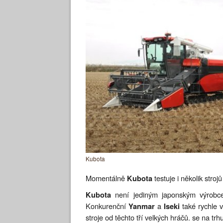
Kubota
Momentálně
testuje i několik stro
Kubota
není jediným japonským výrobcem
Kubota
Konkurenční
a
také rychle v
Yanmar
Iseki
stroje od těchto tří velkých hráčů. se na trhu