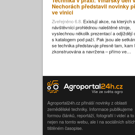
Technika v praxi: Vinařský den 
Nechorách představil novinky p
ve vinici
Zveřejněno 6.8.
Existují akce, na kterých s
návštěvníci prohlédnou naleštěné stroje,
vyslechnou několik prezentací a odjíždějí
s katalogem pod paží. Pak jsou ale setkán
se technika představuje přesně tam, kam 
zkonstruována a navržena – přímo ve…
Agroportal24h.cz přináší novinky z oblasti
zemědělské techniky. Informace publikujeme
formou článků, reportáží, fotografií i videí a to
nejen na tomto webu, ale i na sociálních sítíc
tištěném časopise.