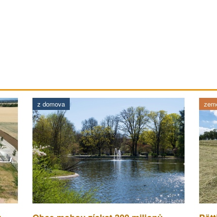
z domova
země