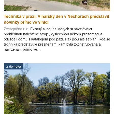
Technika v praxi: Vinařský den v Nechorách představil
novinky přímo ve vinici
Zveřejněno 6.8.
Existují akce, na kterých si návštěvníci
prohlédnou naleštěné stroje, vyslechnou několik prezentací a
odjíždějí domů s katalogem pod paží. Pak jsou ale setkání, kde se
technika představuje přesně tam, kam byla zkonstruována a
navržena – přímo ve…
z domova