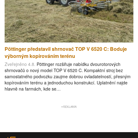
Pöttinger představil shrnovač TOP V 6520 C: Boduje
výborným kopírováním terénu
Zveřejněno 4.8.
Pöttinger rozšiřuje nabídku dvourotorových
shrnovačů o nový model TOP V 6520 C. Kompaktní stroj bez
samostatného podvozku zaujme dobrou ovladatelností, přesným
kopírováním terénu a jednoduchou konstrukcí. Uplatnění najde
hlavně na farmách, kde se…