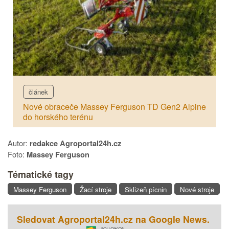
článek
Nové obraceče Massey Ferguson TD Gen2 Alpine
do horského terénu
Autor:
redakce Agroportal24h.cz
Foto:
Massey Ferguson
Tématické tagy
Massey Ferguson
Žací stroje
Sklizeň pícnin
Nové stroje
Sledovat Agroportal24h.cz na Google News.