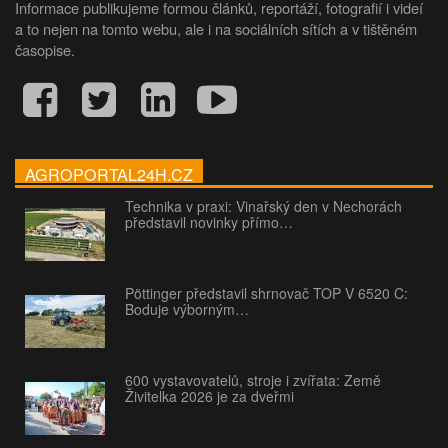
Informace publikujeme formou článků, reportáží, fotografií i videí
a to nejen na tomto webu, ale i na sociálních sítích a v tištěném
časopise.
AGROPORTAL24H.CZ
Technika v praxi: Vinařský den v Nechorách
představil novinky přímo…
Pöttinger představil shrnovač TOP V 6520 C:
Boduje výborným…
600 vystavovatelů, stroje i zvířata: Země
Živitelka 2026 je za dveřmi