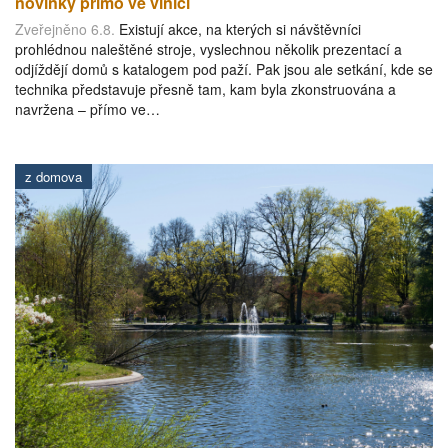
novinky přímo ve vinici
Zveřejněno 6.8.
Existují akce, na kterých si návštěvníci
prohlédnou naleštěné stroje, vyslechnou několik prezentací a
odjíždějí domů s katalogem pod paží. Pak jsou ale setkání, kde se
technika představuje přesně tam, kam byla zkonstruována a
navržena – přímo ve…
z domova