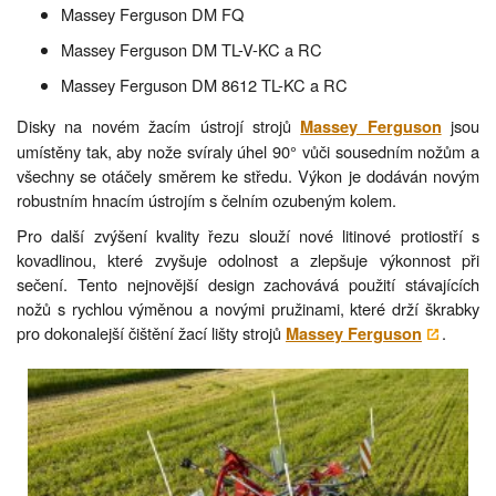
Massey Ferguson DM FQ
Massey Ferguson DM TL-V-KC a RC
Massey Ferguson DM 8612 TL-KC a RC
Disky na novém žacím ústrojí strojů
jsou
Massey Ferguson
umístěny tak, aby nože svíraly úhel 90° vůči sousedním nožům a
všechny se otáčely směrem ke středu. Výkon je dodáván novým
robustním hnacím ústrojím s čelním ozubeným kolem.
Pro další zvýšení kvality řezu slouží nové litinové protiostří s
kovadlinou, které zvyšuje odolnost a zlepšuje výkonnost při
sečení. Tento nejnovější design zachovává použití stávajících
nožů s rychlou výměnou a novými pružinami, které drží škrabky
pro dokonalejší čištění žací lišty strojů
.
Massey Ferguson