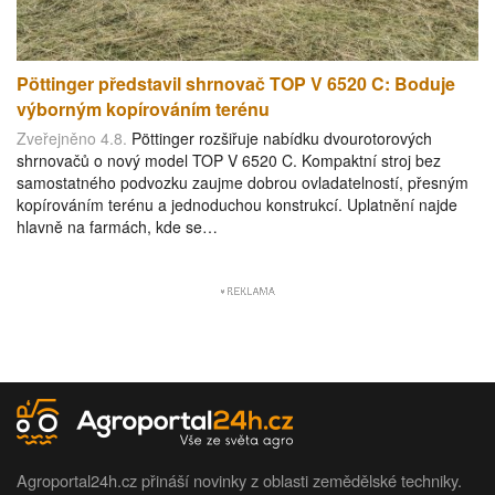
Pöttinger představil shrnovač TOP V 6520 C: Boduje
výborným kopírováním terénu
Zveřejněno 4.8.
Pöttinger rozšiřuje nabídku dvourotorových
shrnovačů o nový model TOP V 6520 C. Kompaktní stroj bez
samostatného podvozku zaujme dobrou ovladatelností, přesným
kopírováním terénu a jednoduchou konstrukcí. Uplatnění najde
hlavně na farmách, kde se…
Agroportal24h.cz přináší novinky z oblasti zemědělské techniky.