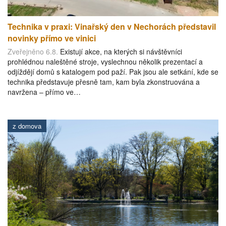
Technika v praxi: Vinařský den v Nechorách představil
novinky přímo ve vinici
Zveřejněno 6.8.
Existují akce, na kterých si návštěvníci
prohlédnou naleštěné stroje, vyslechnou několik prezentací a
odjíždějí domů s katalogem pod paží. Pak jsou ale setkání, kde se
technika představuje přesně tam, kam byla zkonstruována a
navržena – přímo ve…
z domova