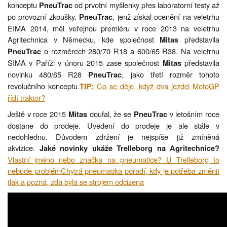
konceptu
od prvotní myšlenky přes laboratorní testy až
PneuTrac
po provozní zkoušky.
, jenž získal ocenění na veletrhu
PneuTrac
EIMA 2014, měl veřejnou premiéru v roce 2013 na veletrhu
Agritechnica v Německu, kde společnost
představila
Mitas
o rozměrech 280/70 R18 a 600/65 R38. Na veletrhu
PneuTrac
SIMA v Paříži v únoru 2015 zase společnost
představila
Mitas
novinku 480/65 R28
, jako třetí rozměr tohoto
PneuTrac
revolučního konceptu.
Co se děje, když dva jezdci MotoGP
TIP:
řídí traktor?
Ještě v roce 2015
doufal, že se
v letošním roce
Mitas
PneuTrac
dostane do prodeje. Uvedení do prodeje je ale stále v
nedohlednu. Důvodem zdržení je nejspíše již zmíněná
akvizice.
Jaké novinky ukáže Trelleborg na Agritechnice?
Vlastní jméno nebo značka na pneumatice? U Trelleborg to
nebude problém
Chytrá pneumatika poradí, kdy je potřeba změnit
tlak a pozná, zda byla se strojem odcizena