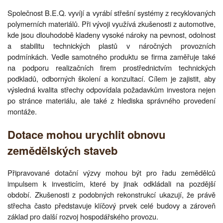
Společnost B.E.Q. vyvíjí a vyrábí střešní systémy z recyklovaných
polymerních materiálů. Při vývoji využívá zkušenosti z automotive,
kde jsou dlouhodobě kladeny vysoké nároky na pevnost, odolnost
a stabilitu technických plastů v náročných provozních
podmínkách. Vedle samotného produktu se firma zaměřuje také
na podporu realizačních firem prostřednictvím technických
podkladů, odborných školení a konzultací. Cílem je zajistit, aby
výsledná kvalita střechy odpovídala požadavkům investora nejen
po stránce materiálu, ale také z hlediska správného provedení
montáže.
Dotace mohou urychlit obnovu
zemědělských staveb
Připravované dotační výzvy mohou být pro řadu zemědělců
impulsem k investicím, které by jinak odkládali na pozdější
období. Zkušenosti z podobných rekonstrukcí ukazují, že právě
střecha často představuje klíčový prvek celé budovy a zároveň
základ pro další rozvoj hospodářského provozu.