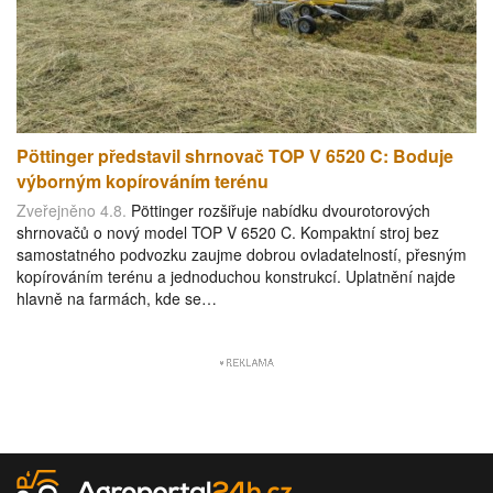
Pöttinger představil shrnovač TOP V 6520 C: Boduje
výborným kopírováním terénu
Zveřejněno 4.8.
Pöttinger rozšiřuje nabídku dvourotorových
shrnovačů o nový model TOP V 6520 C. Kompaktní stroj bez
samostatného podvozku zaujme dobrou ovladatelností, přesným
kopírováním terénu a jednoduchou konstrukcí. Uplatnění najde
hlavně na farmách, kde se…