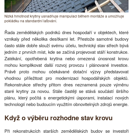
Nízká hmotnost krytiny usnadňuje manipulaci během montáže a umožňuje
pokládku na standardní laťování.
Řada zemědělských podniků dnes hospodaří v objektech, které
vznikaly před několika desítkami let. Přestože samotné budovy
často stále dobře slouží svému účelu, technický stav střech bývá
jedním z prvních míst, kde se začíná projevovat stáří konstrukce.
Zatékání, opotřebená krytina nebo omezená únosnost krovu
mohou komplikovat další rozvoj provozu i plánované investice.
Právě proto mohou očekávané dotační výzvy představovat
vhodnou příležitost pro modernizaci hospodářských objektů.
Rekonstrukce střechy přitom dnes neznamená pouze výměnu
staré krytiny za novou. Stále častěji se stává součástí širšího
plánu, který počítá s energetickými úsporami, instalací nových
technologií nebo budoucím využitím obnovitelných zdrojů energie.
Když o výběru rozhodne stav krovu
Při rekonstrukcích starších zemědělských budov se investoři