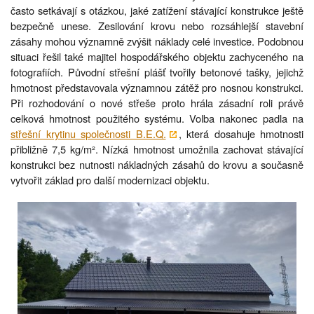
často setkávají s otázkou, jaké zatížení stávající konstrukce ještě
bezpečně unese. Zesilování krovu nebo rozsáhlejší stavební
zásahy mohou významně zvýšit náklady celé investice. Podobnou
situaci řešil také majitel hospodářského objektu zachyceného na
fotografiích. Původní střešní plášť tvořily betonové tašky, jejichž
hmotnost představovala významnou zátěž pro nosnou konstrukci.
Při rozhodování o nové střeše proto hrála zásadní roli právě
celková hmotnost použitého systému. Volba nakonec padla na
střešní krytinu společnosti B.E.Q.
, která dosahuje hmotnosti
přibližně 7,5 kg/m². Nízká hmotnost umožnila zachovat stávající
konstrukci bez nutnosti nákladných zásahů do krovu a současně
vytvořit základ pro další modernizaci objektu.