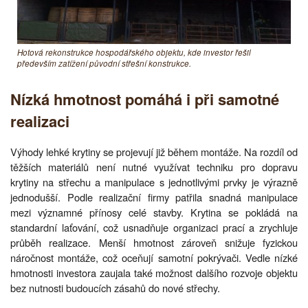
Hotová rekonstrukce hospodářského objektu, kde investor řešil
především zatížení původní střešní konstrukce.
Nízká hmotnost pomáhá i při samotné
realizaci
Výhody lehké krytiny se projevují již během montáže. Na rozdíl od
těžších materiálů není nutné využívat techniku pro dopravu
krytiny na střechu a manipulace s jednotlivými prvky je výrazně
jednodušší. Podle realizační firmy patřila snadná manipulace
mezi významné přínosy celé stavby. Krytina se pokládá na
standardní laťování, což usnadňuje organizaci prací a zrychluje
průběh realizace. Menší hmotnost zároveň snižuje fyzickou
náročnost montáže, což oceňují samotní pokrývači. Vedle nízké
hmotnosti investora zaujala také možnost dalšího rozvoje objektu
bez nutnosti budoucích zásahů do nové střechy.