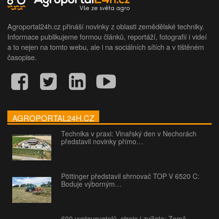
Agroportal24h.cz přináší novinky z oblasti zemědělské techniky.
Informace publikujeme formou článků, reportáží, fotografií i videí
a to nejen na tomto webu, ale i na sociálních sítích a v tištěném
časopise.
AGROPORTAL24H.CZ
Technika v praxi: Vinařský den v Nechorách
představil novinky přímo…
Pöttinger představil shrnovač TOP V 6520 C:
Boduje výborným…
600 vystavovatelů, stroje i zvířata: Země