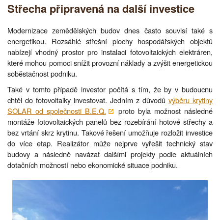
Střecha připravená na další investice
Modernizace zemědělských budov dnes často souvisí také s
energetikou. Rozsáhlé střešní plochy hospodářských objektů
nabízejí vhodný prostor pro instalaci fotovoltaických elektráren,
které mohou pomoci snížit provozní náklady a zvýšit energetickou
soběstačnost podniku.
Také v tomto případě investor počítá s tím, že by v budoucnu
chtěl do fotovoltaiky investovat. Jedním z důvodů
výběru krytiny
SOLAR od společnosti B.E.Q.
proto byla možnost následné
montáže fotovoltaických panelů bez rozebírání hotové střechy a
bez vrtání skrz krytinu. Takové řešení umožňuje rozložit investice
do více etap. Realizátor může nejprve vyřešit technický stav
budovy a následně navázat dalšími projekty podle aktuálních
dotačních možností nebo ekonomické situace podniku.