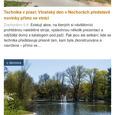
Technika v praxi: Vinařský den v Nechorách představil
novinky přímo ve vinici
Zveřejněno 6.8.
Existují akce, na kterých si návštěvníci
prohlédnou naleštěné stroje, vyslechnou několik prezentací a
odjíždějí domů s katalogem pod paží. Pak jsou ale setkání, kde se
technika představuje přesně tam, kam byla zkonstruována a
navržena – přímo ve…
z domova