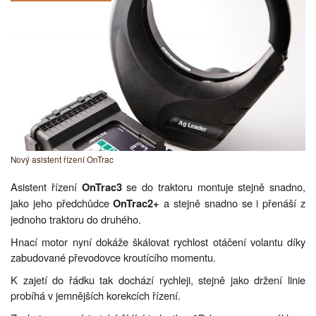
Nový asistent řízení OnTrac
Asistent řízení
se do traktoru montuje stejně snadno,
OnTrac3
jako jeho předchůdce
a stejně snadno se i přenáší z
OnTrac2+
jednoho traktoru do druhého.
Hnací motor nyní dokáže škálovat rychlost otáčení volantu díky
zabudované převodovce kroutícího momentu.
K zajetí do řádku tak dochází rychleji, stejně jako držení linie
probíhá v jemnějších korekcích řízení.