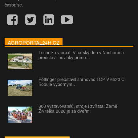
časopise.
AGROPORTAL24H.CZ
Technika v praxi: Vinařský den v Nechorách
představil novinky přímo…
Pöttinger představil shrnovač TOP V 6520 C:
Boduje výborným…
600 vystavovatelů, stroje i zvířata: Země
Živitelka 2026 je za dveřmi