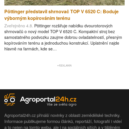
Pöttinger představil shrnovač TOP V 6520 C: Boduje
výborným kopírováním terénu
Zveřejněno 4.8.
Pöttinger rozšiřuje nabídku dvourotorových
shrnovačů o nový model TOP V 6520 C. Kompaktní stroj bez
samostatného podvozku zaujme dobrou ovladatelností, přesným
kopírováním terénu a jednoduchou konstrukcí. Uplatnění najde
hlavně na farmách, kde se…
Agroportal24h.cz přináší novinky z oblasti zemědělské techniky.
Informace publikujeme formou článků, reportáží, fotografií i videí
a to nejen na tomto webu, ale i na sociálních sítích a v tištěném