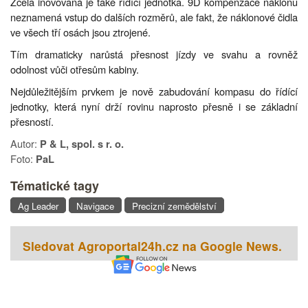
Zcela inovovaná je také řídící jednotka. 9D kompenzace náklonu
neznamená vstup do dalších rozměrů, ale fakt, že náklonové čidla
ve všech tří osách jsou ztrojené.
Tím dramaticky narůstá přesnost jízdy ve svahu a rovněž
odolnost vůči otřesům kabiny.
Nejdůležitějším prvkem je nově zabudování kompasu do řídící
jednotky, která nyní drží rovinu naprosto přesně i se základní
přesností.
Autor:
P & L, spol. s r. o.
Foto:
PaL
Tématické tagy
Ag Leader
Navigace
Precizní zemědělství
Sledovat Agroportal24h.cz na Google News.