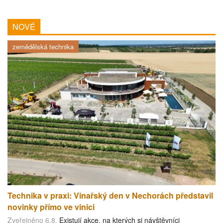
NOVÉ
zemědělská technika
Technika v praxi: Vinařský den v Nechorách představil
novinky přímo ve vinici
Zveřejněno 6.8.
Existují akce, na kterých si návštěvníci