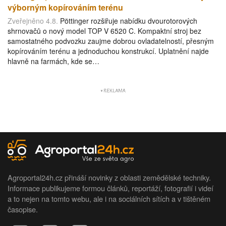
výborným kopírováním terénu
Zveřejněno 4.8.
Pöttinger rozšiřuje nabídku dvourotorových
shrnovačů o nový model TOP V 6520 C. Kompaktní stroj bez
samostatného podvozku zaujme dobrou ovladatelností, přesným
kopírováním terénu a jednoduchou konstrukcí. Uplatnění najde
hlavně na farmách, kde se…
Agroportal24h.cz přináší novinky z oblasti zemědělské techniky.
Informace publikujeme formou článků, reportáží, fotografií i videí
a to nejen na tomto webu, ale i na sociálních sítích a v tištěném
časopise.