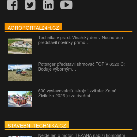
AGROPORTAL24H.CZ
Technika v praxi: Vinařský den v Nechorách
představil novinky přímo…
Pöttinger představil shrnovač TOP V 6520 C:
Boduje výborným…
600 vystavovatelů, stroje i zvířata: Země
Živitelka 2026 je za dveřmi
STAVEBNI-TECHNIKA.CZ
Nejde jen o motor. TEZANA nabízí kompletní