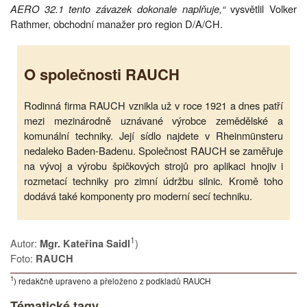
AERO 32.1 tento závazek dokonale naplňuje,“
vysvětlil Volker
Rathmer, obchodní manažer pro region D/A/CH.
O společnosti RAUCH
Rodinná firma RAUCH vznikla už v roce 1921 a dnes patří
mezi mezinárodně uznávané výrobce zemědělské a
komunální techniky. Její sídlo najdete v Rheinmünsteru
nedaleko Baden-Badenu. Společnost RAUCH se zaměřuje
na vývoj a výrobu špičkových strojů pro aplikaci hnojiv i
rozmetací techniky pro zimní údržbu silnic. Kromě toho
dodává také komponenty pro moderní secí techniku.
1
Autor:
)
Mgr. Kateřina Saidl
Foto:
RAUCH
1
) redakčně upraveno a přeloženo z podkladů RAUCH
Tématické tagy