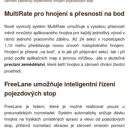
zároveň zabraňují zbytečnému hnojení pojezdových stop.
MultiRate pro hnojení s přesností na bod
Nově vyvinutý systém MultiRate umožňuje s vysokou přesností
měnit množství aplikovaného hnojiva pro každý jednotlivý vývod v
rámci jednoho pracovního záběru. Až 24 sekcí v rozestupech
1,10 metru představuje novou úroveň maloplošného hnojení.
Hnojení je přesné „na bod“, a to jak při přepínání sekcí, tak i při
práci podle aplikačních map s jemnou mřížkou. Jde o skutečné
, které šetří hnojivo a zároveň chrání životní
precizní zemědělství
prostředí.
FreeLane umožňuje inteligentní řízení
pojezdových stop
FreeLane je řešení, které je možné realizovat pouze u
pneumatických rozmetadel. Systém automaticky snižuje dávku
hnojiva na tryskách umístěných vpravo a vlevo od pojezdových
stop, přičemž rozmetací obrazec je zároveň omezen pomocí