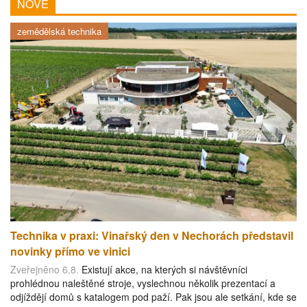
NOVÉ
zemědělská technika
Technika v praxi: Vinařský den v Nechorách představil
novinky přímo ve vinici
Zveřejněno 6.8.
Existují akce, na kterých si návštěvníci
prohlédnou naleštěné stroje, vyslechnou několik prezentací a
odjíždějí domů s katalogem pod paží. Pak jsou ale setkání, kde se