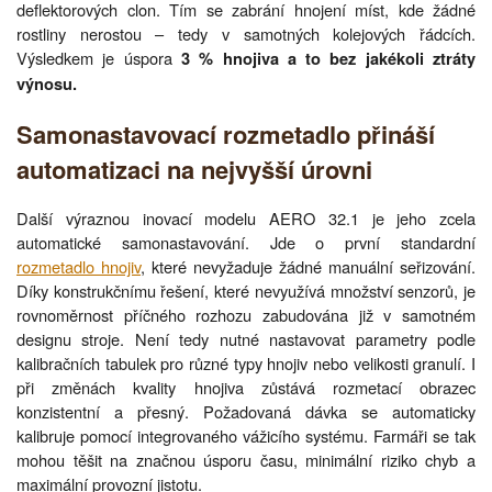
deflektorových clon. Tím se zabrání hnojení míst, kde žádné
rostliny nerostou – tedy v samotných kolejových řádcích.
Výsledkem je úspora
3 % hnojiva a to bez jakékoli ztráty
výnosu.
Samonastavovací rozmetadlo přináší
automatizaci na nejvyšší úrovni
Další výraznou inovací modelu AERO 32.1 je jeho zcela
automatické samonastavování. Jde o první standardní
rozmetadlo hnojiv
, které nevyžaduje žádné manuální seřizování.
Díky konstrukčnímu řešení, které nevyužívá množství senzorů, je
rovnoměrnost příčného rozhozu zabudována již v samotném
designu stroje. Není tedy nutné nastavovat parametry podle
kalibračních tabulek pro různé typy hnojiv nebo velikosti granulí. I
při změnách kvality hnojiva zůstává rozmetací obrazec
konzistentní a přesný. Požadovaná dávka se automaticky
kalibruje pomocí integrovaného vážicího systému. Farmáři se tak
mohou těšit na značnou úsporu času, minimální riziko chyb a
maximální provozní jistotu.