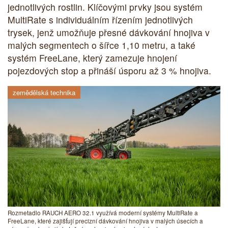
jednotlivých rostlin. Klíčovými prvky jsou systém
MultiRate s individuálním řízením jednotlivých
trysek, jenž umožňuje přesné dávkování hnojiva v
malých segmentech o šířce 1,10 metru, a také
systém FreeLane, který zamezuje hnojení
pojezdových stop a přináší úsporu až 3 % hnojiva.
zemědělská technika
Rozmetadlo RAUCH AERO 32.1 využívá moderní systémy MultiRate a
FreeLane, které zajišťují precizní dávkování hnojiva v malých úsecích a