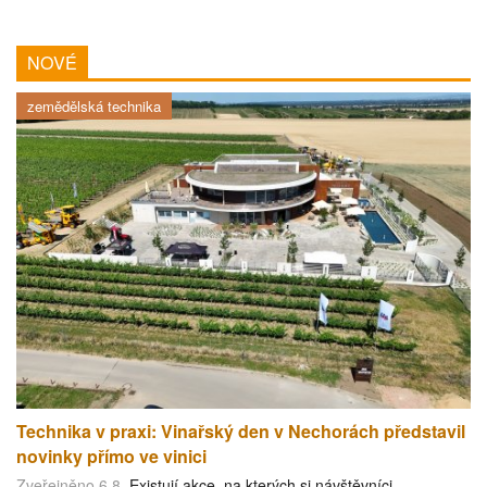
NOVÉ
zemědělská technika
Technika v praxi: Vinařský den v Nechorách představil
novinky přímo ve vinici
Zveřejněno 6.8.
Existují akce, na kterých si návštěvníci