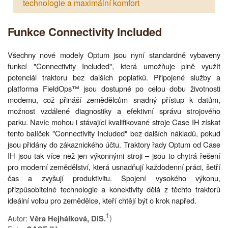
technologie a maximální komfort
Funkce Connectivity Included
Všechny nové modely Optum jsou nyní standardně vybaveny
funkcí "Connectivity Included", která umožňuje plně využít
potenciál traktoru bez dalších poplatků. Připojené služby a
platforma FieldOps™ jsou dostupné po celou dobu životnosti
modemu, což přináší zemědělcům snadný přístup k datům,
možnost vzdálené diagnostiky a efektivní správu strojového
parku. Navíc mohou i stávající kvalifikované stroje Case IH získat
tento balíček "Connectivity Included" bez dalších nákladů, pokud
jsou přidány do zákaznického účtu. Traktory řady Optum od Case
IH jsou tak více než jen výkonnými stroji – jsou to chytrá řešení
pro moderní zemědělství, která usnadňují každodenní práci, šetří
čas a zvyšují produktivitu. Spojení vysokého výkonu,
přizpůsobitelné technologie a konektivity dělá z těchto traktorů
ideální volbu pro zemědělce, kteří chtějí být o krok napřed.
1
Autor:
)
Věra Hejhálková, DiS.