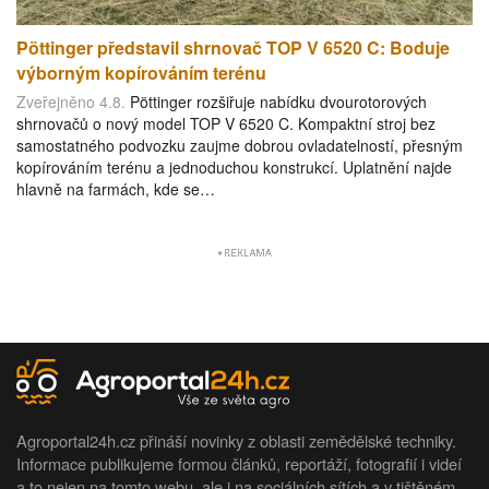
Pöttinger představil shrnovač TOP V 6520 C: Boduje
výborným kopírováním terénu
Zveřejněno 4.8.
Pöttinger rozšiřuje nabídku dvourotorových
shrnovačů o nový model TOP V 6520 C. Kompaktní stroj bez
samostatného podvozku zaujme dobrou ovladatelností, přesným
kopírováním terénu a jednoduchou konstrukcí. Uplatnění najde
hlavně na farmách, kde se…
Agroportal24h.cz přináší novinky z oblasti zemědělské techniky.
Informace publikujeme formou článků, reportáží, fotografií i videí
a to nejen na tomto webu, ale i na sociálních sítích a v tištěném