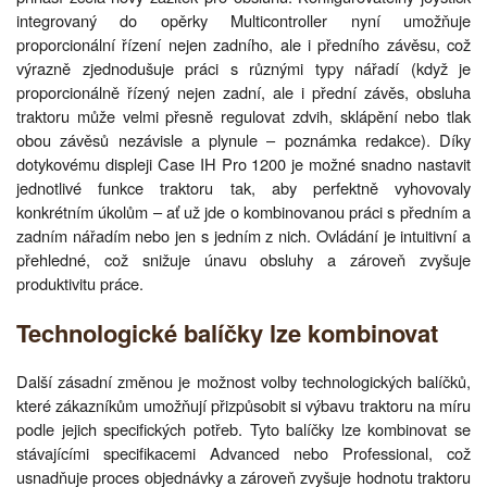
integrovaný do opěrky Multicontroller nyní umožňuje
proporcionální řízení nejen zadního, ale i předního závěsu, což
výrazně zjednodušuje práci s různými typy nářadí (když je
proporcionálně řízený nejen zadní, ale i přední závěs, obsluha
traktoru může velmi přesně regulovat zdvih, sklápění nebo tlak
obou závěsů nezávisle a plynule – poznámka redakce). Díky
dotykovému displeji Case IH Pro 1200 je možné snadno nastavit
jednotlivé funkce traktoru tak, aby perfektně vyhovovaly
konkrétním úkolům – ať už jde o kombinovanou práci s předním a
zadním nářadím nebo jen s jedním z nich. Ovládání je intuitivní a
přehledné, což snižuje únavu obsluhy a zároveň zvyšuje
produktivitu práce.
Technologické balíčky lze kombinovat
Další zásadní změnou je možnost volby technologických balíčků,
které zákazníkům umožňují přizpůsobit si výbavu traktoru na míru
podle jejich specifických potřeb. Tyto balíčky lze kombinovat se
stávajícími specifikacemi Advanced nebo Professional, což
usnadňuje proces objednávky a zároveň zvyšuje hodnotu traktoru