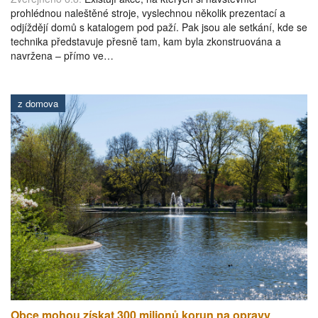
prohlédnou naleštěné stroje, vyslechnou několik prezentací a
odjíždějí domů s katalogem pod paží. Pak jsou ale setkání, kde se
technika představuje přesně tam, kam byla zkonstruována a
navržena – přímo ve…
z domova
Obce mohou získat 300 milionů korun na opravy