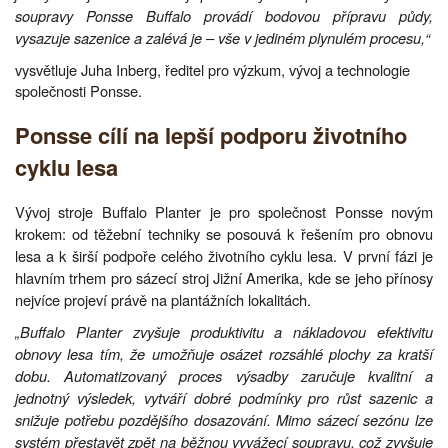
soupravy Ponsse Buffalo provádí bodovou přípravu půdy,
vysazuje sazenice a zalévá je – vše v jediném plynulém procesu,“
vysvětluje Juha Inberg, ředitel pro výzkum, vývoj a technologie
společnosti Ponsse.
Ponsse cílí na lepší podporu životního
cyklu lesa
Vývoj stroje Buffalo Planter je pro společnost Ponsse novým
krokem: od těžební techniky se posouvá k řešením pro obnovu
lesa a k širší podpoře celého životního cyklu lesa. V první fázi je
hlavním trhem pro sázecí stroj Jižní Amerika, kde se jeho přínosy
nejvíce projeví právě na plantážních lokalitách.
„Buffalo Planter zvyšuje produktivitu a nákladovou efektivitu
obnovy lesa tím, že umožňuje osázet rozsáhlé plochy za kratší
dobu. Automatizovaný proces výsadby zaručuje kvalitní a
jednotný výsledek, vytváří dobré podmínky pro růst sazenic a
snižuje potřebu pozdějšího dosazování. Mimo sázecí sezónu lze
systém přestavět zpět na běžnou vyvážecí soupravu, což zvyšuje