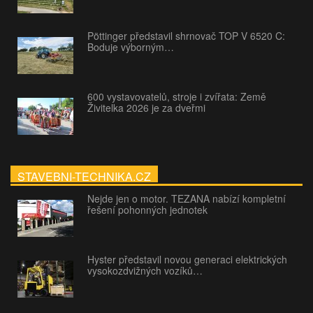
Pöttinger představil shrnovač TOP V 6520 C:
Boduje výborným…
600 vystavovatelů, stroje i zvířata: Země
Živitelka 2026 je za dveřmi
STAVEBNI-TECHNIKA.CZ
Nejde jen o motor. TEZANA nabízí kompletní
řešení pohonných jednotek
Hyster představil novou generaci elektrických
vysokozdvižných vozíků…