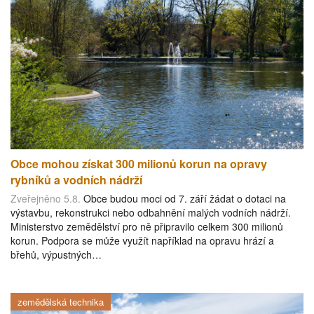
Obce mohou získat 300 milionů korun na opravy
rybníků a vodních nádrží
Zveřejněno 5.8.
Obce budou moci od 7. září žádat o dotaci na
výstavbu, rekonstrukci nebo odbahnění malých vodních nádrží.
Ministerstvo zemědělství pro ně připravilo celkem 300 milionů
korun. Podpora se může využít například na opravu hrází a
břehů, výpustných…
zemědělská technika