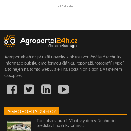
Agroportal24h.cz přináší novinky z oblasti zemědělské techniky.
Informace publikujeme formou článků, reportáží, fotografií i videí
a to nejen na tomto webu, ale i na sociálních sítích a v tištěném
časopise.
AGROPORTAL24H.CZ
Technika v praxi: Vinařský den v Nechorách
představil novinky přímo…