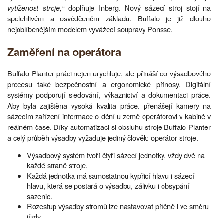
vytíženost stroje,“
doplňuje Inberg. Nový sázecí stroj stojí na
spolehlivém a osvědčeném základu: Buffalo je již dlouho
nejoblíbenějším modelem vyvážecí soupravy Ponsse.
Zaměření na operátora
Buffalo Planter práci nejen urychluje, ale přináší do výsadbového
procesu také bezpečnostní a ergonomické přínosy. Digitální
systémy podporují sledování, výkaznictví a dokumentaci práce.
Aby byla zajištěna vysoká kvalita práce, přenášejí kamery na
sázecím zařízení informace o dění u země operátorovi v kabině v
reálném čase. Díky automatizaci si obsluhu stroje Buffalo Planter
a celý průběh výsadby vyžaduje jediný člověk: operátor stroje.
Výsadbový systém tvoří čtyři sázecí jednotky, vždy dvě na
každé straně stroje.
Každá jednotka má samostatnou kypřicí hlavu i sázecí
hlavu, která se postará o výsadbu, zálivku i obsypání
sazenic.
Rozestup výsadby stromů lze nastavovat příčně i ve směru
jízdy.