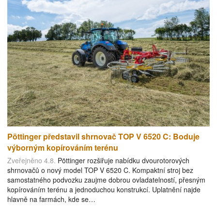
Pöttinger představil shrnovač TOP V 6520 C: Boduje
výborným kopírováním terénu
Zveřejněno 4.8.
Pöttinger rozšiřuje nabídku dvourotorových
shrnovačů o nový model TOP V 6520 C. Kompaktní stroj bez
samostatného podvozku zaujme dobrou ovladatelností, přesným
kopírováním terénu a jednoduchou konstrukcí. Uplatnění najde
hlavně na farmách, kde se…