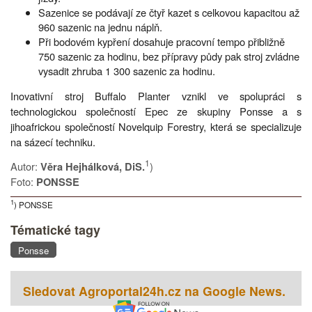
Sazenice se podávají ze čtyř kazet s celkovou kapacitou až
960 sazenic na jednu náplň.
Při bodovém kypření dosahuje pracovní tempo přibližně
750 sazenic za hodinu, bez přípravy půdy pak stroj zvládne
vysadit zhruba 1 300 sazenic za hodinu.
Inovativní stroj Buffalo Planter vznikl ve spolupráci s
technologickou společností Epec ze skupiny Ponsse a s
jihoafrickou společností Novelquip Forestry, která se specializuje
na sázecí techniku.
1
Autor:
)
Věra Hejhálková, DiS.
Foto:
PONSSE
1
) PONSSE
Tématické tagy
Ponsse
Sledovat Agroportal24h.cz na Google News.