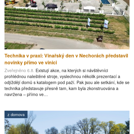
Technika v praxi: Vinařský den v Nechorách představil
novinky přímo ve vinici
Zveřejněno 6.8.
Existují akce, na kterých si návštěvníci
prohlédnou naleštěné stroje, vyslechnou několik prezentací a
odjíždějí domů s katalogem pod paží. Pak jsou ale setkání, kde se
technika představuje přesně tam, kam byla zkonstruována a
navržena – přímo ve…
z domova