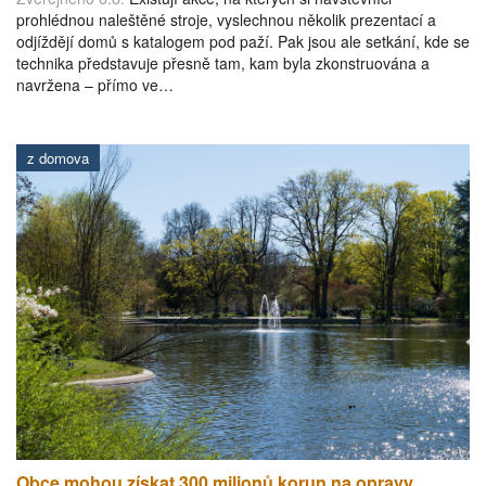
prohlédnou naleštěné stroje, vyslechnou několik prezentací a
odjíždějí domů s katalogem pod paží. Pak jsou ale setkání, kde se
technika představuje přesně tam, kam byla zkonstruována a
navržena – přímo ve…
z domova
Obce mohou získat 300 milionů korun na opravy