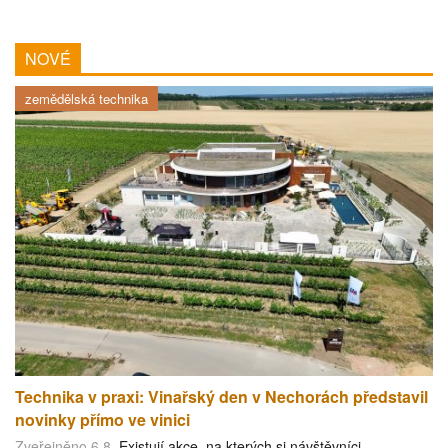
NOVÉ
zemědělská technika
Technika v praxi: Vinařský den v Nechorách představil
novinky přímo ve vinici
Zveřejněno 6.8.
Existují akce, na kterých si návštěvníci