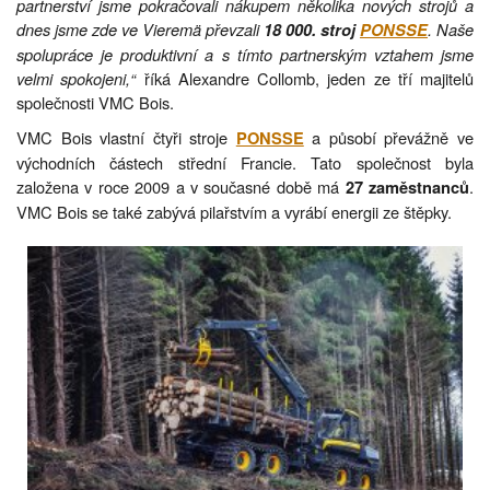
partnerství jsme pokračovali nákupem několika nových strojů a
dnes jsme zde ve Vieremä převzali
. Naše
18 000. stroj
PONSSE
spolupráce je produktivní a s tímto partnerským vztahem jsme
velmi spokojeni,“
říká Alexandre Collomb, jeden ze tří majitelů
společnosti VMC Bois.
VMC Bois vlastní čtyři stroje
a působí převážně ve
PONSSE
východních částech střední Francie. Tato společnost byla
založena v roce 2009 a v současné době má
.
27 zaměstnanců
VMC Bois se také zabývá pilařstvím a vyrábí energii ze štěpky.