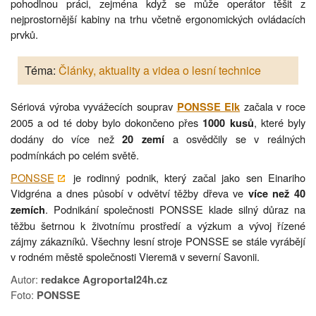
pohodlnou práci, zejména když se může operátor těšit z
nejprostornější kabiny na trhu včetně ergonomických ovládacích
prvků.
Téma:
Články, aktuality a videa o lesní technice
Sériová výroba vyvážecích souprav
začala v roce
PONSSE Elk
2005 a od té doby bylo dokončeno přes
, které byly
1000 kusů
dodány do více než
a osvědčily se v reálných
20 zemí
podmínkách po celém světě.
PONSSE
je rodinný podnik, který začal jako sen Einariho
Vidgréna a dnes působí v odvětví těžby dřeva ve
více než 40
. Podnikání společnosti PONSSE klade silný důraz na
zemích
těžbu šetrnou k životnímu prostředí a výzkum a vývoj řízené
zájmy zákazníků. Všechny lesní stroje PONSSE se stále vyrábějí
v rodném městě společnosti Vieremä v severní Savonii.
Autor:
redakce Agroportal24h.cz
Foto:
PONSSE