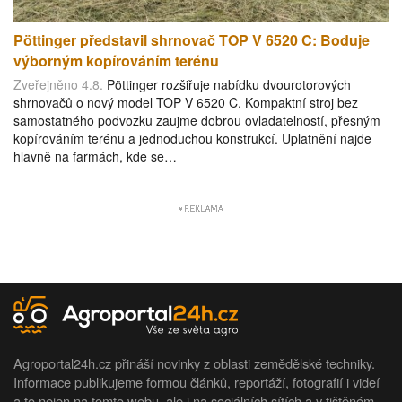
Pöttinger představil shrnovač TOP V 6520 C: Boduje
výborným kopírováním terénu
Zveřejněno 4.8.
Pöttinger rozšiřuje nabídku dvourotorových
shrnovačů o nový model TOP V 6520 C. Kompaktní stroj bez
samostatného podvozku zaujme dobrou ovladatelností, přesným
kopírováním terénu a jednoduchou konstrukcí. Uplatnění najde
hlavně na farmách, kde se…
Agroportal24h.cz přináší novinky z oblasti zemědělské techniky.
Informace publikujeme formou článků, reportáží, fotografií i videí
a to nejen na tomto webu, ale i na sociálních sítích a v tištěném