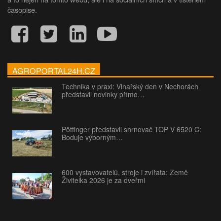
časopise.
AGROPORTAL24H.CZ
Technika v praxi: Vinařský den v Nechorách
představil novinky přímo…
Pöttinger představil shrnovač TOP V 6520 C:
Boduje výborným…
600 vystavovatelů, stroje i zvířata: Země
Živitelka 2026 je za dveřmi