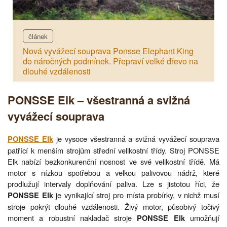
článek
Nová vyvážecí souprava Ponsse Elephant King
do náročných podmínek. Přepraví velké dřevo na
dlouhé vzdálenosti
PONSSE Elk – všestranná a svižná
vyvážecí souprava
je vysoce všestranná a svižná vyvážecí souprava
PONSSE Elk
patřící k menším strojům střední velikostní třídy. Stroj PONSSE
Elk nabízí bezkonkurenční nosnost ve své velikostní třídě. Má
motor s nízkou spotřebou a velkou palivovou nádrž, které
prodlužují intervaly doplňování paliva. Lze s jistotou říci, že
je vynikající stroj pro místa probírky, v nichž musí
PONSSE Elk
stroje pokrýt dlouhé vzdálenosti. Živý motor, působivý točivý
moment a robustní nakladač stroje
umožňují
PONSSE Elk