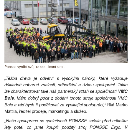
Ponsse vyrábí svůj 18 000. lesní stroj.
„Těžba dřeva je odvětví s vysokými nároky, které vyžaduje
důkladné odborné znalosti, odhodlání a úzkou spolupráci. Takto
lze charakterizovat také náš partnerský vztah se společností
VMC
. Mám dobrý pocit z dodání tohoto stroje společnosti VMC
Bois
Bois a rád bych jí poděkoval za vynikající spolupráci,“
říká Marko
Mattila, ředitel prodeje, marketingu a služeb.
„Naše spolupráce se společností PONSSE začala před několika
lety poté, co jsme koupili použitý stroj PONSSE Ergo. V