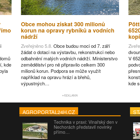
v
Obce mohou získat 300 milionů
Pött
římo
korun na opravy rybníků a vodních
652
nádrží
kopí
i
Zveřejněno 5.8.
Obce budou moci od 7. září
Zveře
žádat o dotaci na výstavbu, rekonstrukci nebo
dvour
 domů
odbahnění malých vodních nádrží. Ministerstvo
V 652
í, kde
zemědělství pro ně připravilo celkem 300
podvo
byla
milionů korun. Podpora se může využít
přesn
například na opravu hrází a břehů,
konst
výpustných…
kde 
AGROPORTAL24H.CZ
ST
Technika v praxi: Vinařský den v
Nechorách představil novinky
přímo…