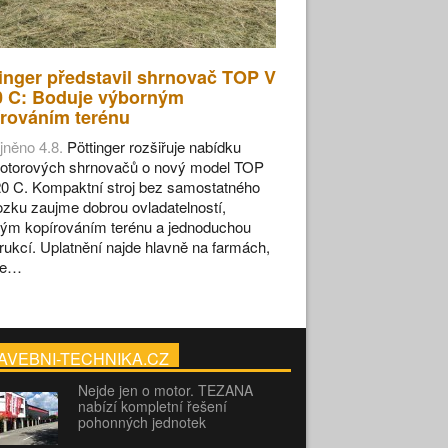
inger představil shrnovač TOP V
0 C: Boduje výborným
rováním terénu
jněno 4.8.
Pöttinger rozšiřuje nabídku
otorových shrnovačů o nový model TOP
0 C. Kompaktní stroj bez samostatného
zku zaujme dobrou ovladatelností,
ým kopírováním terénu a jednoduchou
rukcí. Uplatnění najde hlavně na farmách,
se…
AVEBNI-TECHNIKA.CZ
Nejde jen o motor. TEZANA
nabízí kompletní řešení
pohonných jednotek