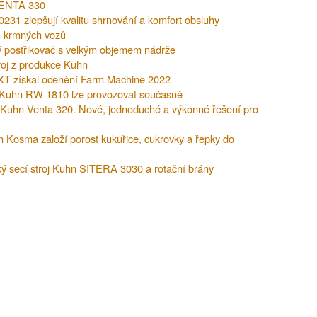
 VENTA 330
231 zlepšují kvalitu shrnování a komfort obsluhy
h krmných vozů
 postřikovač s velkým objemem nádrže
roj z produkce Kuhn
XT získal ocenění Farm Machine 2022
y Kuhn RW 1810 lze provozovat současně
 Kuhn Venta 320. Nové, jednoduché a výkonné řešení pro
hn Kosma založí porost kukuřice, cukrovky a řepky do
ý secí stroj Kuhn SITERA 3030 a rotační brány