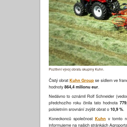
Pozitivní vývoj obratu skupiny Kuhn.
Čistý obrat
se sídlem ve fran
Kuhn Group
hodnoty
.
864,4 milionu eur
Nedávno to oznámil Rolf Schneider (vedo
předchozího roku činila tato hodnota
779
pololetním srovnání zvýšit obrat o
.
10,9 %
Koneckonců společnost
v tomto ro
Kuhn
informujeme na našich stránkách Agroporta