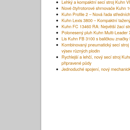
Lehký a kompaktní secí stroj Kuhn
Nové čtyřrotorové shrnovače Kuhn 10
Kuhn Profile 2 – Nová řada středníc
Kuhn Lexis 3800 – Kompaktní tažený
Kuhn FC 13460 RA: Největší žací st
Polonesený pluh Kuhn Multi-Leader 
Lis Kuhn FB 3100 s baličkou značk
Kombinovaný pneumatický secí stroj
výsev různých plodin
Rychlejší a lehčí, nový secí stroj Ku
připravené půdy
Jednoduché spojení, nový mechanick