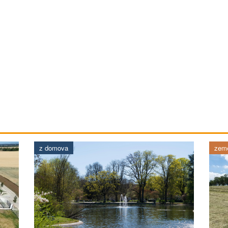
z domova
země