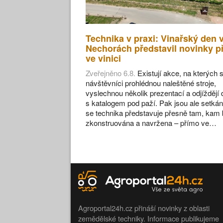
Technika v praxi: Vinařský den 
Nechorách představil novinky p
ve vinici
Zveřejněno 6.8.
Existují akce, na kterých s
návštěvníci prohlédnou naleštěné stroje,
vyslechnou několik prezentací a odjíždějí
s katalogem pod paží. Pak jsou ale setkán
se technika představuje přesně tam, kam 
zkonstruována a navržena – přímo ve…
Agroportal24h.cz přináší novinky z oblasti
zemědělské techniky. Informace publikujeme