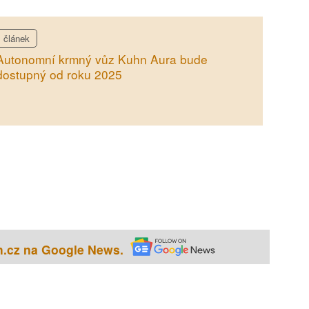
článek
Autonomní krmný vůz Kuhn Aura bude
dostupný od roku 2025
h.cz na Google News.