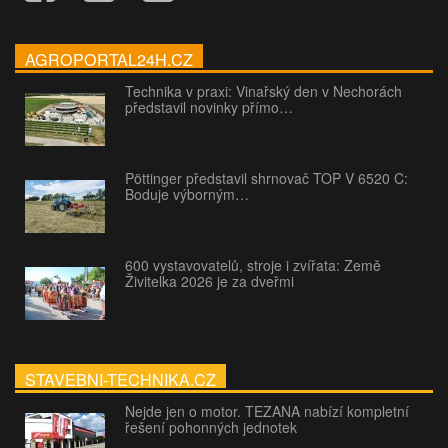
AGROPORTAL24H.CZ
Technika v praxi: Vinařský den v Nechorách
představil novinky přímo…
Pöttinger představil shrnovač TOP V 6520 C:
Boduje výborným…
600 vystavovatelů, stroje i zvířata: Země
Živitelka 2026 je za dveřmi
STAVEBNI-TECHNIKA.CZ
Nejde jen o motor. TEZANA nabízí kompletní
řešení pohonných jednotek