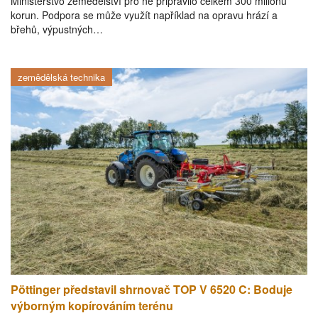
Ministerstvo zemědělství pro ně připravilo celkem 300 milionů
korun. Podpora se může využít například na opravu hrází a
břehů, výpustných…
zemědělská technika
Pöttinger představil shrnovač TOP V 6520 C: Boduje
výborným kopírováním terénu