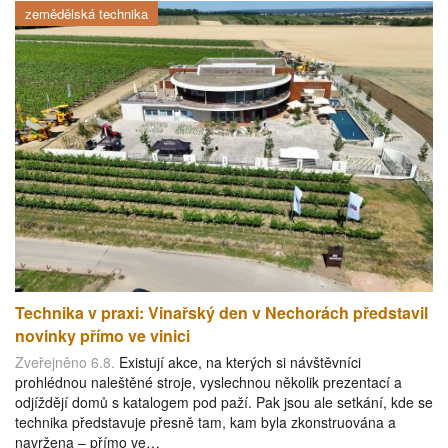
zemědělská technika
Technika v praxi: Vinařský den v Nechorách představil
novinky přímo ve vinici
Zveřejněno 6.8.
Existují akce, na kterých si návštěvníci
prohlédnou naleštěné stroje, vyslechnou několik prezentací a
odjíždějí domů s katalogem pod paží. Pak jsou ale setkání, kde se
technika představuje přesně tam, kam byla zkonstruována a
navržena – přímo ve…