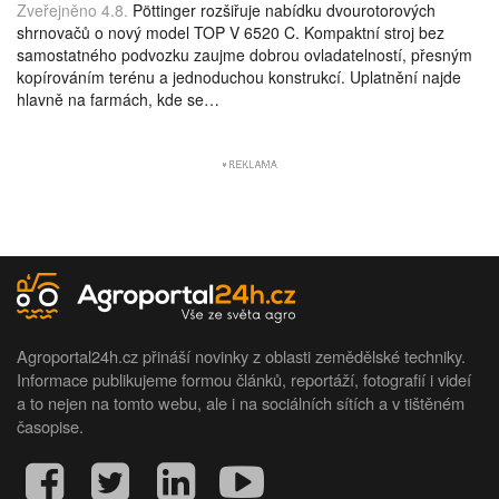
Zveřejněno 4.8.
Pöttinger rozšiřuje nabídku dvourotorových
shrnovačů o nový model TOP V 6520 C. Kompaktní stroj bez
samostatného podvozku zaujme dobrou ovladatelností, přesným
kopírováním terénu a jednoduchou konstrukcí. Uplatnění najde
hlavně na farmách, kde se…
Agroportal24h.cz přináší novinky z oblasti zemědělské techniky.
Informace publikujeme formou článků, reportáží, fotografií i videí
a to nejen na tomto webu, ale i na sociálních sítích a v tištěném
časopise.