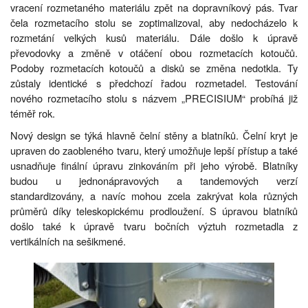
vracení rozmetaného materiálu zpět na dopravníkový pás. Tvar
čela rozmetacího stolu se zoptimalizoval, aby nedocházelo k
rozmetání velkých kusů materiálu. Dále došlo k úpravě
převodovky a změně v otáčení obou rozmetacích kotoučů.
Podoby rozmetacích kotoučů a disků se změna nedotkla. Ty
zůstaly identické s předchozí řadou rozmetadel. Testování
nového rozmetacího stolu s názvem „PRECISIUM“ probíhá již
téměř rok.
Nový design se týká hlavně čelní stěny a blatníků. Čelní kryt je
upraven do zaobleného tvaru, který umožňuje lepší přístup a také
usnadňuje finální úpravu zinkováním při jeho výrobě. Blatníky
budou u jednonápravových a tandemových verzí
standardizovány, a navíc mohou zcela zakrývat kola různých
průměrů díky teleskopickému prodloužení. S úpravou blatníků
došlo také k úpravě tvaru bočních výztuh rozmetadla z
vertikálních na sešikmené.