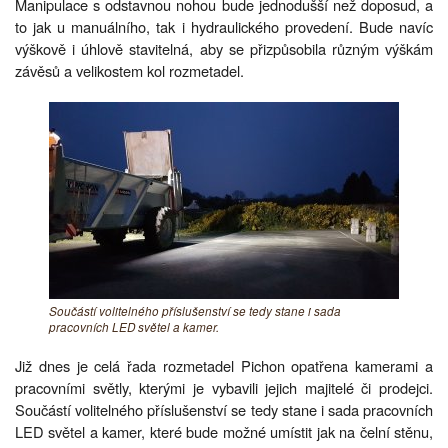
Manipulace s odstavnou nohou bude jednodušší než doposud, a
to jak u manuálního, tak i hydraulického provedení. Bude navíc
výškově i úhlově stavitelná, aby se přizpůsobila různým výškám
závěsů a velikostem kol rozmetadel.
Součástí volitelného příslušenství se tedy stane i sada
pracovních LED světel a kamer.
Již dnes je celá řada rozmetadel Pichon opatřena kamerami a
pracovními světly, kterými je vybavili jejich majitelé či prodejci.
Součástí volitelného příslušenství se tedy stane i sada pracovních
LED světel a kamer, které bude možné umístit jak na čelní stěnu,