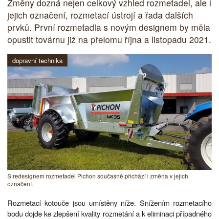
Změny dozná nejen celkový vzhled rozmetadel, ale i
jejich označení, rozmetací ústrojí a řada dalších
prvků. První rozmetadla s novým designem by měla
opustit továrnu již na přelomu října a listopadu 2021.
dopravní technika
S redesignem rozmetadel Pichon současně přichází i změna v jejich
označení.
Rozmetací kotouče jsou umístěny níže. Snížením rozmetacího
bodu dojde ke zlepšení kvality rozmetání a k eliminaci případného