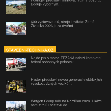
Pöttinger představil shrnovač TOP V 6520 C:
Boduje výborným…
600 vystavovatelů, stroje i zvířata: Země
Živitelka 2026 je za dveřmi
STAVEBNI-TECHNIKA.CZ
Nejde jen o motor. TEZANA nabízí kompletní
řešení pohonných jednotek
Hyster představil novou generaci elektrických
vysokozdvižných vozíků…
Wirtgen Group míří na NordBau 2026. Ukáže
osm strojů i sestavu do…