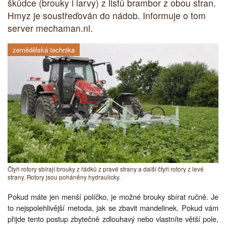
škůdce (brouky i larvy) z listů brambor z obou stran.
Hmyz je soustřeďován do nádob. Informuje o tom
server mechaman.nl.
zemědělská technika
Čtyři rotory sbírají brouky z řádků z pravé strany a další čtyři rotory z levé
strany. Rotory jsou poháněny hydraulicky.
Pokud máte jen menší políčko, je možné brouky sbírat ručně. Je
to nejspolehlivější metoda, jak se zbavit mandelinek. Pokud vám
přijde tento postup zbytečně zdlouhavý nebo vlastníte větší pole,