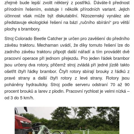
zřejmě bude lepší zvolit některý z postřiků. Dáváte-li přednost
přírodním řešením, existuje i několik přírodních variant. Jejich
účinnost však může být diskutabilní. Nizozemský vynález ale
představuje ekologické řešení na bázi „ručního sbírání“ pro větší
plochy s brambory.
Stroj Colorado Beetle Catcher je určen pro zavěšení do předního
závěsu traktoru. Mechaman uvádí, že díky tomuto řešení lze do
zadního závěsu traktoru připojit další nářadí a tím provádět dvě
pracovní operace při jednom přejezdu. Pro jeden řádek brambor
jsou určeny dva rotory, přičemž stroj zvládá při jedné jízdě takto
ošetřit čtyři řádky brambor. Čtyři rotory sbírají brouky z řádků z
pravé strany a další čtyři rotory z levé strany. Rotory jsou
poháněny hydraulicky. Stroj podle serveru odstraní 70 až 90
procent brouků a larev z plodin. Pracovní rychlost je velmi nízká –
od 3 do 5 km/h.