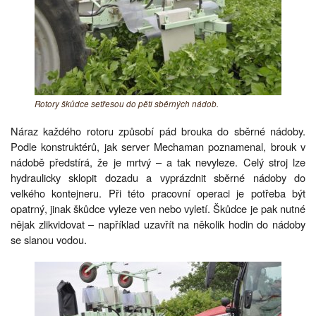
Rotory škůdce setřesou do pěti sběrných nádob.
Náraz každého rotoru způsobí pád brouka do sběrné nádoby.
Podle konstruktérů, jak server Mechaman poznamenal, brouk v
nádobě předstírá, že je mrtvý – a tak nevyleze. Celý stroj lze
hydraulicky sklopit dozadu a vyprázdnit sběrné nádoby do
velkého kontejneru. Při této pracovní operaci je potřeba být
opatrný, jinak škůdce vyleze ven nebo vyletí. Škůdce je pak nutné
nějak zlikvidovat – například uzavřít na několik hodin do nádoby
se slanou vodou.