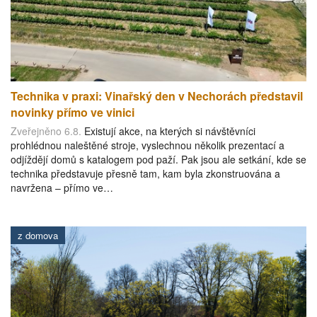
Technika v praxi: Vinařský den v Nechorách představil
novinky přímo ve vinici
Zveřejněno 6.8.
Existují akce, na kterých si návštěvníci
prohlédnou naleštěné stroje, vyslechnou několik prezentací a
odjíždějí domů s katalogem pod paží. Pak jsou ale setkání, kde se
technika představuje přesně tam, kam byla zkonstruována a
navržena – přímo ve…
z domova