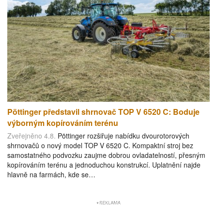
Pöttinger představil shrnovač TOP V 6520 C: Boduje
výborným kopírováním terénu
Zveřejněno 4.8.
Pöttinger rozšiřuje nabídku dvourotorových
shrnovačů o nový model TOP V 6520 C. Kompaktní stroj bez
samostatného podvozku zaujme dobrou ovladatelností, přesným
kopírováním terénu a jednoduchou konstrukcí. Uplatnění najde
hlavně na farmách, kde se…