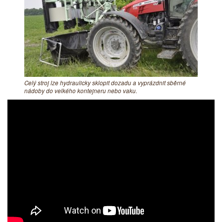
Celý stroj lze hydraulicky sklopit dozadu a vyprázdnit sběrné
nádoby do velkého kontejneru nebo vaku.