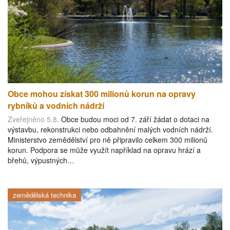
Obce mohou získat 300 milionů korun na opravy
rybníků a vodních nádrží
Zveřejněno 5.8.
Obce budou moci od 7. září žádat o dotaci na
výstavbu, rekonstrukci nebo odbahnění malých vodních nádrží.
Ministerstvo zemědělství pro ně připravilo celkem 300 milionů
korun. Podpora se může využít například na opravu hrází a
břehů, výpustných…
zemědělská technika