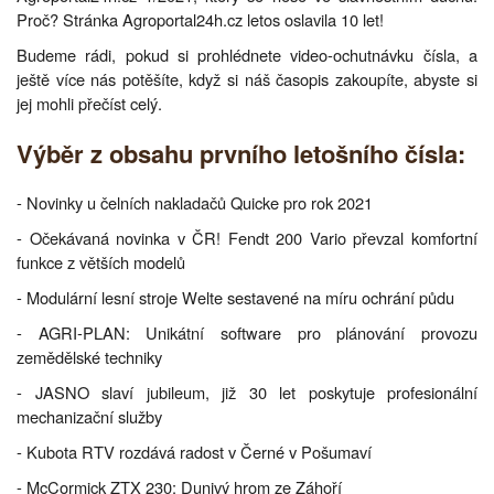
Proč? Stránka Agroportal24h.cz letos oslavila 10 let!
Budeme rádi, pokud si prohlédnete video-ochutnávku čísla, a
ještě více nás potěšíte, když si náš časopis zakoupíte, abyste si
jej mohli přečíst celý.
Výběr z obsahu prvního letošního čísla:
- Novinky u čelních nakladačů Quicke pro rok 2021
- Očekávaná novinka v ČR! Fendt 200 Vario převzal komfortní
funkce z větších modelů
- Modulární lesní stroje Welte sestavené na míru ochrání půdu
- AGRI-PLAN: Unikátní software pro plánování provozu
zemědělské techniky
- JASNO slaví jubileum, již 30 let poskytuje profesionální
mechanizační služby
- Kubota RTV rozdává radost v Černé v Pošumaví
- McCormick ZTX 230: Dunivý hrom ze Záhoří