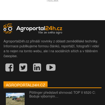
Agroportal24h.cz přináší novinky z oblasti zemědělské techniky.
Informace publikujeme formou článků, reportáží, fotografií i videí
a to nejen na tomto webu, ale i na sociálních sítích a v tištěném
časopise.
AGROPORTAL24H.CZ
Pöttinger představil shrnovač TOP V 6520 C:
Boduje výborným…