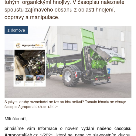
tuhými organickými hnojivy. V časopisu naleznete
spoustu zajímavého obsahu z oblasti hnojení,
dopravy a manipulace.
z domova
S jakými druhy rozmetadel se lze na trhu setkat? Tomuto tématu se věnuje
časopis Agroportal24h.cz 1/2021
Milí čtenáři,
přinášíme vám informace o novém vydání našeho časopisu
Agroportal24h.cz 1/2021, který se nese ve slavnostním duchu.