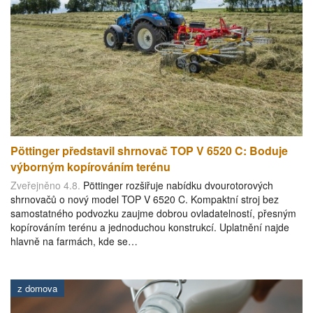
Pöttinger představil shrnovač TOP V 6520 C: Boduje
výborným kopírováním terénu
Zveřejněno 4.8.
Pöttinger rozšiřuje nabídku dvourotorových
shrnovačů o nový model TOP V 6520 C. Kompaktní stroj bez
samostatného podvozku zaujme dobrou ovladatelností, přesným
kopírováním terénu a jednoduchou konstrukcí. Uplatnění najde
hlavně na farmách, kde se…
z domova