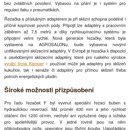
bez zvláštních povolení. Výbavou na přání je i systém pro
regulaci tlaku v pneumatikách.
Řezačka s příslušným adaptérem je při sklizni schopna podélně i
příčně kopírovat povrch půdy. Připojit lze adaptéry s pracovním
záběrem až 7,5 metrů a díky rychloupínacímu systému je
připojení velmi rychlé. Nová generace řezačky, která byla
vystavena na AGROSALONu, bude vybavena novými
unifikovanými sklízecími adaptéry. V Evropě je řezačka k dispozici
s osvědčenými sklízecími adaptéry, které pro ruského výrobce
vyrábí firma Kemper
– používat může jak adaptéry pro sklizeň
kukuřice, tak i senáže či adaptéry pro přímou sklizeň třeba
polních energetických plodin.
Široké možnosti přizpůsobení
Pro řadu řezaček F byl vyvinut speciální řezací buben s
hydraulickou reverzací. Má průměr 630 mm a jeho rychlost
otáčení činí 1200 ot/min, nechybí ani vyztužené čepy a ložiska
pro spolehlivější provoz. V jedné rovině jsou na něm
přišroubovány nože, upevněny jsou čtyřmi šrouby. Uspořádány