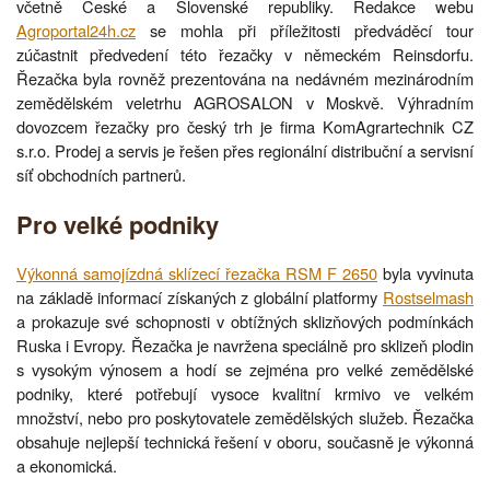
včetně České a Slovenské republiky. Redakce webu
Agroportal24h.cz
se mohla při příležitosti předváděcí tour
zúčastnit předvedení této řezačky v německém Reinsdorfu.
Řezačka byla rovněž prezentována na nedávném mezinárodním
zemědělském veletrhu AGROSALON v Moskvě. Výhradním
dovozcem řezačky pro český trh je firma KomAgrartechnik CZ
s.r.o. Prodej a servis je řešen přes regionální distribuční a servisní
síť obchodních partnerů.
Pro velké podniky
Výkonná samojízdná sklízecí řezačka RSM F 2650
byla vyvinuta
na základě informací získaných z globální platformy
Rostselmash
a prokazuje své schopnosti v obtížných sklizňových podmínkách
Ruska i Evropy. Řezačka je navržena speciálně pro sklizeň plodin
s vysokým výnosem a hodí se zejména pro velké zemědělské
podniky, které potřebují vysoce kvalitní krmivo ve velkém
množství, nebo pro poskytovatele zemědělských služeb. Řezačka
obsahuje nejlepší technická řešení v oboru, současně je výkonná
a ekonomická.