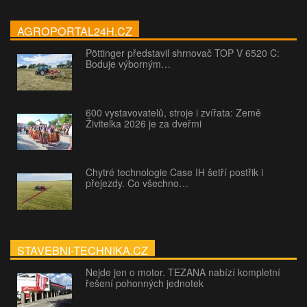
AGROPORTAL24H.CZ
Pöttinger představil shrnovač TOP V 6520 C:
Boduje výborným…
600 vystavovatelů, stroje i zvířata: Země
Živitelka 2026 je za dveřmi
Chytré technologie Case IH šetří postřik i
přejezdy. Co všechno…
STAVEBNI-TECHNIKA.CZ
Nejde jen o motor. TEZANA nabízí kompletní
řešení pohonných jednotek