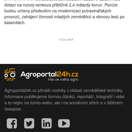
dotací na rozvoj venkova přibližně 2,4 miliardy korun. Peníze
budou určeny především na modernizaci potravinářských
provozů, zahájení činnosti mladých zemědělců a obnovu lesů po
kalamitách.
Agroportal24h.cz přináší novinky z oblasti zemědělské techniky.
Informace publikujeme formou článků, reportáží, fotografií i videí
a to nejen na tomto webu, ale i na sociálních sítích a v tištěném
časopise.