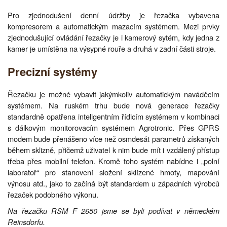
Pro zjednodušení denní údržby je řezačka vybavena
kompresorem a automatickým mazacím systémem. Mezi prvky
zjednodušující ovládání řezačky je i kamerový sytém, kdy jedna z
kamer je umístěna na výsypné rouře a druhá v zadní části stroje.
Precizní systémy
Řezačku je možné vybavit jakýmkoliv automatickým naváděcím
systémem. Na ruském trhu bude nová generace řezačky
standardně opatřena inteligentním řídicím systémem v kombinaci
s dálkovým monitorovacím systémem Agrotronic. Přes GPRS
modem bude přenášeno více než osmdesát parametrů získaných
během sklizně, přičemž uživatel k nim bude mít i vzdálený přístup
třeba přes mobilní telefon. Kromě toho systém nabídne i „polní
laboratoř“ pro stanovení složení sklízené hmoty, mapování
výnosu atd., jako to začíná být standardem u západních výrobců
řezaček podobného výkonu.
Na řezačku RSM F 2650 jsme se byli podívat v německém
Reinsdorfu.