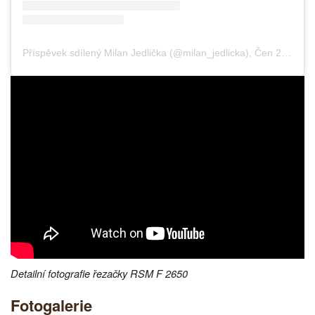
Příspěvek sdílený Milan Jedlička (@milan_jedlicka)
,
Čen 27, 2019 v 1:19 PDT
Detailní fotografie řezačky RSM F 2650
Fotogalerie