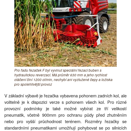
Pro řadu řezaček F byl vyvinut speciální řezací buben s
hydraulickou reverzací. Má průměr 630 mm a jeho rychlost
otáčení činí 1200 ot/min, nechybí ani vyztužené čepy a ložiska
pro spolehlivější provoz
V základní výbavě je řezačka vybavena pohonem zadních kol, ale
volitelně je k dispozici verze s pohonem všech kol. Pro různé
provozní podmínky je také možné vybírat ze tří velikostí
pneumatik, včetně 900mm pro ochranu půdy před zhutněním
nebo pro vyšší průchodnost terénem. Rozměry řezačky se
standardními pneumatikami umožňují pohybovat se po silnicích