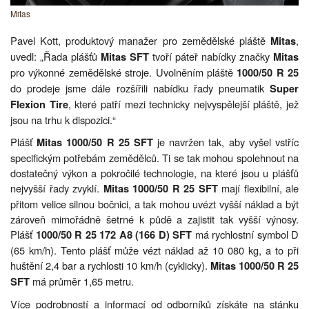
Mitas
Pavel Kott, produktový manažer pro zemědělské pláště
,
Mitas
uvedl: „Řada plášťů
tvoří páteř nabídky značky
Mitas SFT
Mitas
pro výkonné zemědělské stroje. Uvolněním pláště
1000/50 R 25
do prodeje jsme dále rozšířili nabídku řady pneumatik
Super
, které patří mezi technicky nejvyspělejší pláště, jež
Flexion Tire
jsou na trhu k dispozici.“
Plášť
je navržen tak, aby vyšel vstříc
Mitas 1000/50 R 25 SFT
specifickým potřebám zemědělců. Ti se tak mohou spolehnout na
dostatečný výkon a pokročilé technologie, na které jsou u plášťů
nejvyšší řady zvyklí.
mají flexibilní, ale
Mitas 1000/50 R 25 SFT
přitom velice silnou bočnici, a tak mohou uvézt vyšší náklad a být
zároveň mimořádně šetrné k půdě a zajistit tak vyšší výnosy.
Plášť
má rychlostní symbol D
1000/50 R 25 172 A8 (166 D) SFT
(65 km/h). Tento plášť může vézt náklad až 10 080 kg, a to při
huštění 2,4 bar a rychlosti 10 km/h (cyklicky).
Mitas 1000/50 R 25
má průměr 1,65 metru.
SFT
Více podrobností a informací od odborníků získáte na stánku