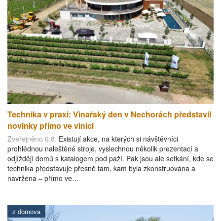
Technika v praxi: Vinařský den v Nechorách představil
novinky přímo ve vinici
Zveřejněno 6.8.
Existují akce, na kterých si návštěvníci
prohlédnou naleštěné stroje, vyslechnou několik prezentací a
odjíždějí domů s katalogem pod paží. Pak jsou ale setkání, kde se
technika představuje přesně tam, kam byla zkonstruována a
navržena – přímo ve…
z domova