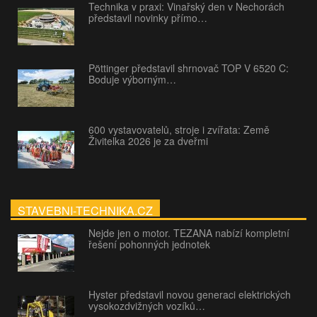
Technika v praxi: Vinařský den v Nechorách
představil novinky přímo…
Pöttinger představil shrnovač TOP V 6520 C:
Boduje výborným…
600 vystavovatelů, stroje i zvířata: Země
Živitelka 2026 je za dveřmi
STAVEBNI-TECHNIKA.CZ
Nejde jen o motor. TEZANA nabízí kompletní
řešení pohonných jednotek
Hyster představil novou generaci elektrických
vysokozdvižných vozíků…