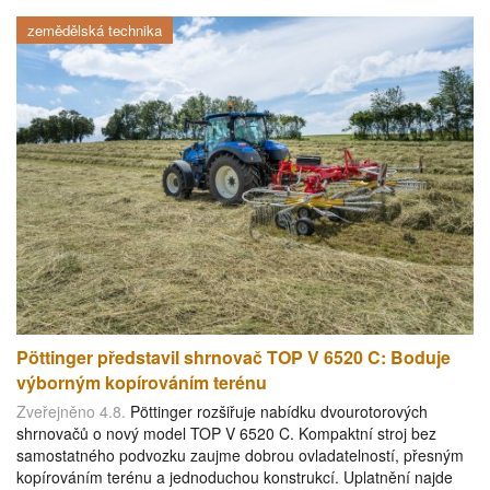
zemědělská technika
Pöttinger představil shrnovač TOP V 6520 C: Boduje
výborným kopírováním terénu
Zveřejněno 4.8.
Pöttinger rozšiřuje nabídku dvourotorových
shrnovačů o nový model TOP V 6520 C. Kompaktní stroj bez
samostatného podvozku zaujme dobrou ovladatelností, přesným
kopírováním terénu a jednoduchou konstrukcí. Uplatnění najde