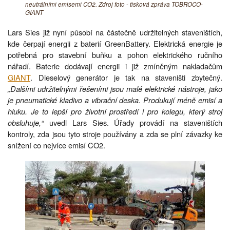
neutrálními emisemi CO2. Zdroj foto - tisková zpráva TOBROCO-
GIANT
Lars Sies již nyní působí na částečně udržitelných staveništích,
kde čerpají energii z baterií GreenBattery. Elektrická energie je
potřebná pro stavební buňku a pohon elektrického ručního
nářadí. Baterie dodávají energii i již zmíněným nakladačům
GIANT
. Dieselový generátor je tak na staveništi zbytečný.
„Dalšími udržitelnými řešeními jsou malé elektrické nástroje, jako
je pneumatické kladivo a vibrační deska. Produkují méně emisí a
hluku. Je to lepší pro životní prostředí i pro kolegu, který stroj
obsluhuje,“
uvedl Lars Sies. Úřady provádí na staveništích
kontroly, zda jsou tyto stroje používány a zda se plní závazky ke
snížení co nejvíce emisí CO2.