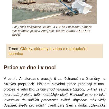
Tichý chod nakladače G2200E X-TRA se v noci hodí, protože
tolik neobtěžuje okolí. Zdroj foto - tisková zpráva TOBROCO-
GIANT
Téma:
Články, aktuality a videa o manipulační
technice
Práce ve dne i v noci
V centru Amsterdamu pracuje 6 zaměstnanců na 2 směny na
různých projektech. Některé stavební práce probíhají v noci,
protože je větší klid.
„Tichý chod nakladače G2200E X-TRA se v
noci hodí, protože tolik neobtěžuje okolí. Rozhodli jsme se také
investovat do dalších pracovních světel, abychom měli vždy
dostatek světla pro práci,“
uvedl Lars Sies a dodal:
„Elektrické