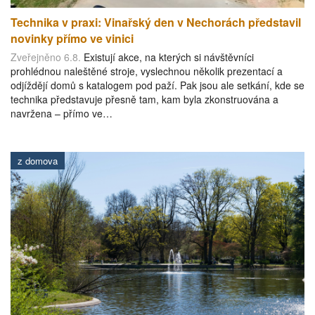
Technika v praxi: Vinařský den v Nechorách představil
novinky přímo ve vinici
Zveřejněno 6.8.
Existují akce, na kterých si návštěvníci
prohlédnou naleštěné stroje, vyslechnou několik prezentací a
odjíždějí domů s katalogem pod paží. Pak jsou ale setkání, kde se
technika představuje přesně tam, kam byla zkonstruována a
navržena – přímo ve…
z domova