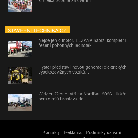
Živitelka 2026 je za dveřmi
STAVEBNI-TECHNIKA.CZ
Nejde jen o motor. TEZANA nabízí kompletní
řešení pohonných jednotek
Hyster představil novou generaci elektrických
vysokozdvižných vozíků…
Wirtgen Group míří na NordBau 2026. Ukáže
osm strojů i sestavu do…
Kontakty
Reklama
Podmínky užívání