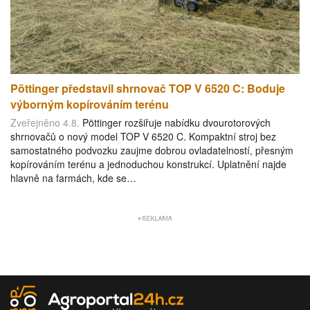
Pöttinger představil shrnovač TOP V 6520 C: Boduje
výborným kopírováním terénu
Zveřejněno 4.8.
Pöttinger rozšiřuje nabídku dvourotorových
shrnovačů o nový model TOP V 6520 C. Kompaktní stroj bez
samostatného podvozku zaujme dobrou ovladatelností, přesným
kopírováním terénu a jednoduchou konstrukcí. Uplatnění najde
hlavně na farmách, kde se…