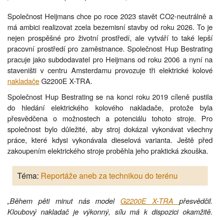
Společnost Heijmans chce po roce 2023 stavět CO2-neutrálně a
má ambici realizovat zcela bezemisní stavby od roku 2026. To je
nejen prospěšné pro životní prostředí, ale vytváří to také lepší
pracovní prostředí pro zaměstnance. Společnost Hup Bestrating
pracuje jako subdodavatel pro Heijmans od roku 2006 a nyní na
staveništi v centru Amsterdamu provozuje tři elektrické kolové
nakladače
G2200E X-TRA.
Společnost Hup Bestrating se na konci roku 2019 cíleně pustila
do hledání elektrického kolového nakladače, protože byla
přesvědčena o možnostech a potenciálu tohoto stroje. Pro
společnost bylo důležité, aby stroj dokázal vykonávat všechny
práce, které kdysi vykonávala dieselová varianta. Ještě před
zakoupením elektrického stroje proběhla jeho praktická zkouška.
Téma:
Reportáže aneb za technikou do terénu
„Během pěti minut nás model
G2200E X-TRA
přesvědčil.
Kloubový nakladač je výkonný, sílu má k dispozici okamžitě.