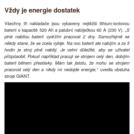
Vždy je energie dostatek
Všechny tři nakladače jsou vybaveny nejtěžší lithium-iontovou
baterií o kapacitě 520 Ah a palubní nabíječkou 60 A (230 V).
„S
plně nabitou baterií vydržím pracovat 2 dny. Samozřejmě se
někdy stane, že se zcela vybije. Na noc baterii ale nabíjím a za 5
hodin je stroj plně nabitý. Je velmi důležité, aby se uživatel
přizpůsobil. Pokud například pracuji se strojem celý den, dobíjím
baterii během přestávky. Mám tak jistotu, že mohu se strojem
pracovat celý den a nikdy mi nedojde energie,“
uvedla obsluha
stroje GIANT.