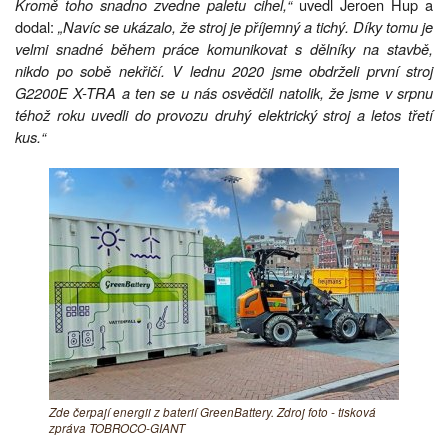
Kromě toho snadno zvedne paletu cihel,“
uvedl Jeroen Hup a
dodal:
„Navíc se ukázalo, že stroj je příjemný a tichý. Díky tomu je
velmi snadné během práce komunikovat s dělníky na stavbě,
nikdo po sobě nekřičí. V lednu 2020 jsme obdrželi první stroj
G2200E X-TRA a ten se u nás osvědčil natolik, že jsme v srpnu
téhož roku uvedli do provozu druhý elektrický stroj a letos třetí
kus.“
Zde čerpají energii z baterií GreenBattery. Zdroj foto - tisková
zpráva TOBROCO-GIANT