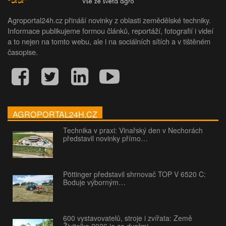
Agroportal24h.cz přináší novinky z oblasti zemědělské techniky.
Informace publikujeme formou článků, reportáží, fotografií i videí
a to nejen na tomto webu, ale i na sociálních sítích a v tištěném
časopise.
AGROPORTAL24H.CZ
Technika v praxi: Vinařský den v Nechorách
představil novinky přímo…
Pöttinger představil shrnovač TOP V 6520 C:
Boduje výborným…
600 vystavovatelů, stroje i zvířata: Země