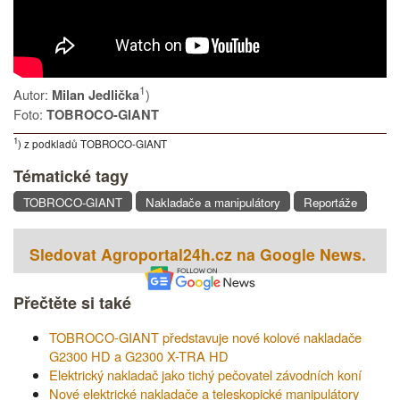
1
Autor:
)
Milan Jedlička
Foto:
TOBROCO-GIANT
1
) z podkladů TOBROCO-GIANT
Tématické tagy
TOBROCO-GIANT
Nakladače a manipulátory
Reportáže
Sledovat Agroportal24h.cz na Google News.
Přečtěte si také
TOBROCO-GIANT představuje nové kolové nakladače
G2300 HD a G2300 X-TRA HD
Elektrický nakladač jako tichý pečovatel závodních koní
Nové elektrické nakladače a teleskopické manipulátory