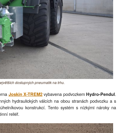
ejvětších dostupných pneumatik na trhu.
terna
vybavena podvozkem
.
Joskin X-TREM2
Hydro-Pendul
nných hydraulických válcích na obou stranách podvozku a s
úhelníkovou konstrukcí. Tento systém s nízkými nároky na
nní reliéf.