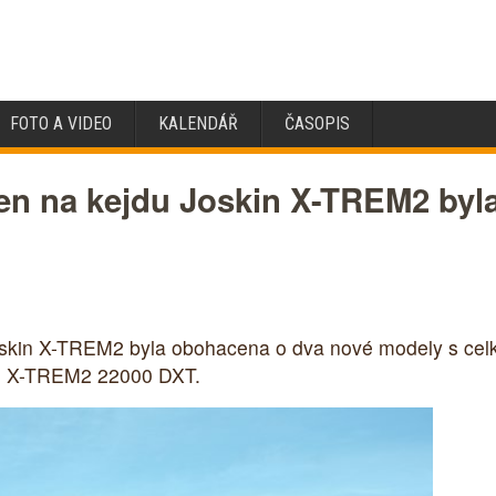
FOTO A VIDEO
KALENDÁŘ
ČASOPIS
eren na kejdu Joskin X-TREM2 by
Joskin X-TREM2 byla obohacena o dva nové modely s cel
n X-TREM2 22000 DXT.