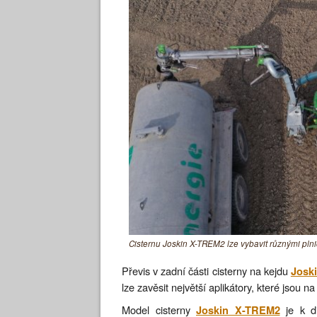
Cisternu Joskin X-TREM2 lze vybavit různými pl
Převis v zadní části cisterny na kejdu
Josk
lze zavěsit největší aplikátory, které jsou n
Model cisterny
je k di
Joskin X-TREM2