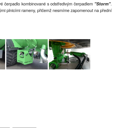
vé čerpadlo kombinované s odstředivým čerpadlem
.
"Storm"
ůznými plnicími rameny, přičemž nesmíme zapomenout na přední