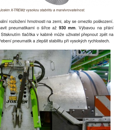
 Joskin X-TREM2 vysokou stabilitu a manévrovatelnost.
ální rozložení hmotnosti na zemi, aby se omezilo poškození.
avit pneumatikami o šířce až
. Výbavou na přání
930 mm
 Stisknutím tlačítka v kabině může uživatel přepnout zpět na
otřebení pneumatik a zlepšit stabilitu při vysokých rychlostech.