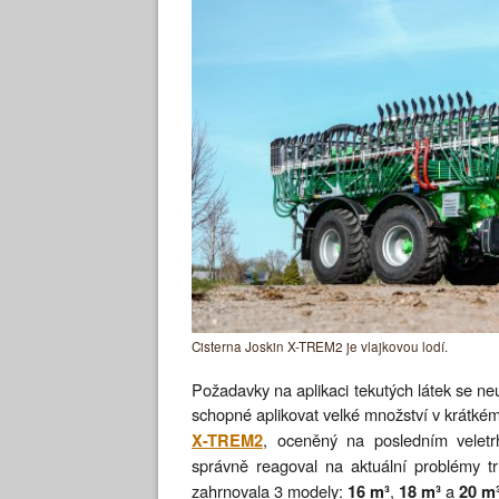
Cisterna Joskin X-TREM2 je vlajkovou lodí.
Požadavky na aplikaci tekutých látek se neu
schopné aplikovat velké množství v krátké
, oceněný na posledním veletr
X-TREM2
správně reagoval na aktuální problémy 
zahrnovala 3 modely:
,
a
16 m³
18 m³
20 m