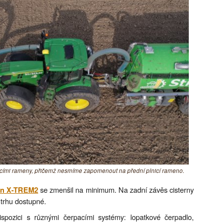
nicími rameny, přičemž nesmíme zapomenout na přední plnicí rameno.
se zmenšil na minimum. Na zadní závěs cisterny
in X-TREM2
a trhu dostupné.
spozici s různými čerpacími systémy: lopatkové čerpadlo,