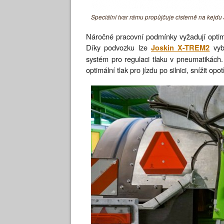
Speciální tvar rámu propůjčuje cisterně na kejdu
Náročné pracovní podmínky vyžadují optim
Díky podvozku lze
vyb
Joskin X-TREM2
systém pro regulaci tlaku v pneumatikách.
optimální tlak pro jízdu po silnici, snížit op