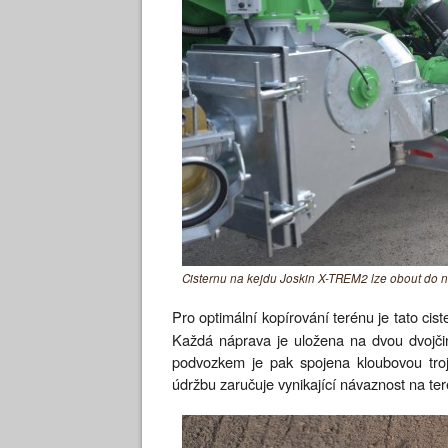
Cisternu na kejdu Joskin X-TREM2 lze obout do n
Pro optimální kopírování terénu je tato cis
Každá náprava je uložena na dvou dvojči
podvozkem je pak spojena kloubovou troj
údržbu zaručuje vynikající návaznost na teré