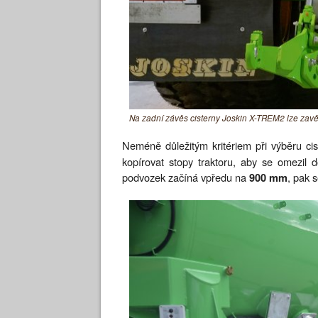
Na zadní závěs cisterny Joskin X-TREM2 lze zavěsi
Neméně důležitým kritériem při výběru ci
kopírovat stopy traktoru, aby se omezil d
podvozek začíná vpředu na
, pak 
900 mm