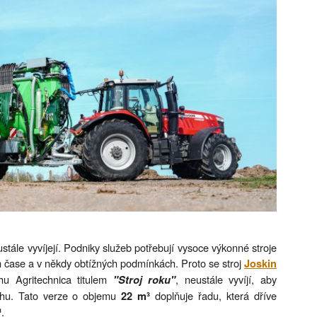
stále vyvíjejí. Podniky služeb potřebují vysoce výkonné stroje
m čase a v někdy obtížných podmínkách. Proto se stroj
Joskin
hu Agritechnica titulem
, neustále vyvíjí, aby
"Stroj roku"
trhu. Tato verze o objemu
doplňuje řadu, která dříve
22 m³
.
³