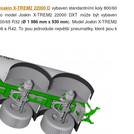
vybaven standardními koly 800/60
Joskin X-TREM2 22000 D
mco model Joskin X-TREM2 22000 DXT může být vybaven
900/65 R32 (
). Model Joskin X-TREM2
Ø 1 986 mm x 930 mm
 a R42. To jsou jednoduše největší pneumatiky, které jsou k