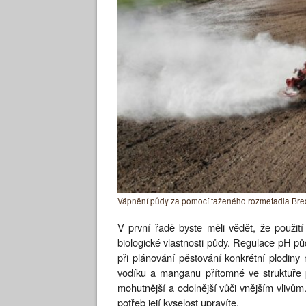
Vápnění půdy za pomocí taženého rozmetadla Bre
V první řadě byste měli vědět, že použit
biologické vlastnosti půdy. Regulace pH půd
při plánování pěstování konkrétní plodiny n
vodíku a manganu přítomné ve struktuře
mohutnější a odolnější vůči vnějším vlivům
potřeb její kyselost upravíte.