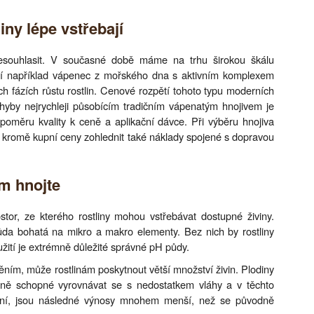
ny lépe vstřebají
nesouhlasit. V současné době máme na trhu širokou škálu
ící například vápenec z mořského dna s aktivním komplexem
ých fázích růstu rostlin. Cenové rozpětí tohoto typu moderních
hyby nejrychleji působícím tradičním vápenatým hnojivem je
poměru kvality k ceně a aplikační dávce. Při výběru hnojiva
a kromě kupní ceny zohlednit také náklady spojené s dopravou
om hnojte
ostor, ze kterého rostliny mohou vstřebávat dostupné živiny.
 půda bohatá na mikro a makro elementy. Bez nich by rostliny
užití je extrémně důležité správné pH půdy.
ním, může rostlinám poskytnout větší množství živin. Plodiny
méně schopné vyrovnávat se s nedostatkem vláhy a v těchto
ení, jsou následné výnosy mnohem menší, než se původně