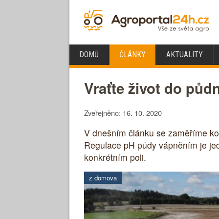
DOMŮ
ČLÁNKY
AKTUALITY
Vraťte život do půd
Zveřejněno: 16. 10. 2020
V dnešním článku se zaměříme kon
Regulace pH půdy vápněním je jední
konkrétním poli.
z domova