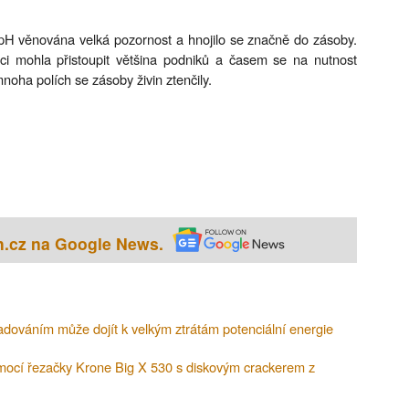
H věnována velká pozornost a hnojilo se značně do zásoby.
i mohla přistoupit většina podniků a časem se na nutnost
oha polích se zásoby živin ztenčily.
h.cz na Google News.
kladováním může dojít k velkým ztrátám potenciální energie
omocí řezačky Krone Big X 530 s diskovým crackerem z