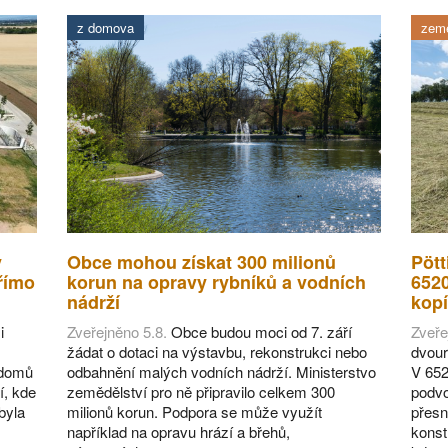
z domova
země
v
Obce mohou získat 300 milionů
Pött
římo
korun na opravy rybníků a vodních
652
nádrží
kopí
i
Zveřejněno 5.8.
Obce budou moci od 7. září
Zveře
žádat o dotaci na výstavbu, rekonstrukci nebo
dvour
 domů
odbahnění malých vodních nádrží. Ministerstvo
V 652
í, kde
zemědělství pro ně připravilo celkem 300
podvo
byla
milionů korun. Podpora se může využít
přesn
například na opravu hrází a břehů,
konst