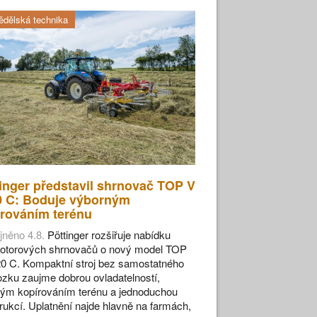
dělská technika
inger představil shrnovač TOP V
0 C: Boduje výborným
rováním terénu
jněno 4.8.
Pöttinger rozšiřuje nabídku
otorových shrnovačů o nový model TOP
0 C. Kompaktní stroj bez samostatného
zku zaujme dobrou ovladatelností,
ým kopírováním terénu a jednoduchou
rukcí. Uplatnění najde hlavně na farmách,