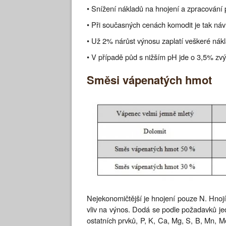
• Snížení nákladů na hnojení a zpracování 
• Při současných cenách komodit je tak návr
• Už 2% nárůst výnosu zaplatí veškeré nák
• V případě půd s nižším pH jde o 3,5% zv
Směsi vápenatých hmot
Nejekonomičtější je hnojení pouze N. Hnojí
vliv na výnos. Dodá se podle požadavků jed
ostatních prvků, P, K, Ca, Mg, S, B, Mn, M