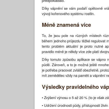
předpokládalo.
Díky vápnění se vám podaří opětovně vrát
vývoji kořenového systému rostlin.
Méně znamená více
To, že jsou pole na různých místech různ
během jednoho průjezdu těžké regulovat mn
tento problém aktuální je proto nutné a
pravidlo méně je někdy více zde platí dvojn
Díky tomuto způsobu aplikace se vápno r
půdě. Zároveň, a to je možná ještě mnohe
je potřeba pracovat zvlášť obezřetně, prot
mít zemědělec vždy na paměti a vápnění n
Výsledky pravidelného vá
• Zvýšení výnosu o 5 až 20 % (to je však z
• Udržení úrodnosti půdy, přístupnosti živin