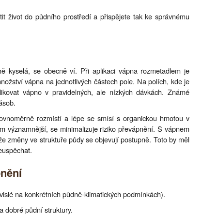
it život do půdního prostředí a přispějete tak ke správnému
ě kyselá, se obecně ví. Při aplikaci vápna rozmetadlem je
ožství vápna na jednotlivých částech pole. Na polích, kde je
plikovat vápno v pravidelných, ale nízkých dávkách. Známé
ásob.
ovnoměrně rozmístí a lépe se smísí s organickou hmotou v
m významnější, se minimalizuje riziko převápnění. S vápnem
ože změny ve struktuře půdy se objevují postupně. Toto by měl
euspěchat.
pnění
ávislé na konkrétních půdně-klimatických podmínkách).
 a dobré půdní struktury.