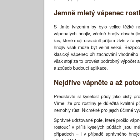
Jemně mletý vápenec rostli
S tímto tvrzením by bylo velice těžké 
vápenatých hnojiv, včetně hnojiv obsahuj
řas, které mají usnadnit příjem živin v ran
hnojiv však může být velmi velké. Bezpoc
klasický vápenec při zachování vhodného 
však stojí za to provést podrobný výpočet 
a způsob budoucí aplikace.
Nejdříve vápněte a až pot
Představte si kyselost půdy jako čistý pr
Víme, že pro rostliny je důležitá kvalitní
nemohly růst. Nicméně pro jejich účinné vy
Správně udržované pole, které prošlo vápně
rostoucí v příliš kyselých půdách jsou 
případech – i v případě správného hnoj