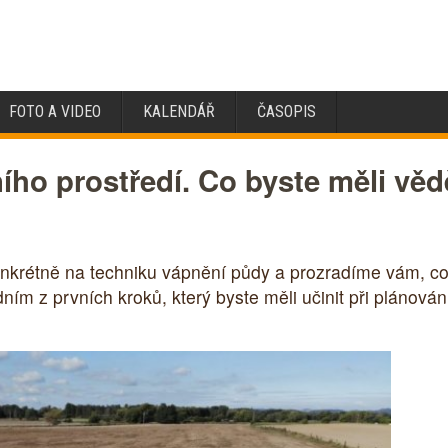
FOTO A VIDEO
KALENDÁŘ
ČASOPIS
ního prostředí. Co byste měli vě
krétně na techniku vápnění půdy a prozradíme vám, co 
m z prvních kroků, který byste měli učinit při plánován