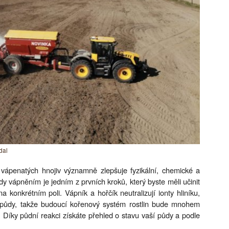
dal
í vápenatých hnojiv významně zlepšuje fyzikální, chemické a
y vápněním je jedním z prvních kroků, který byste měli učinit
a konkrétním poli. Vápník a hořčík neutralizují ionty hliníku,
 půdy, takže budoucí kořenový systém rostlin bude mnohem
. Díky půdní reakci získáte přehled o stavu vaší půdy a podle