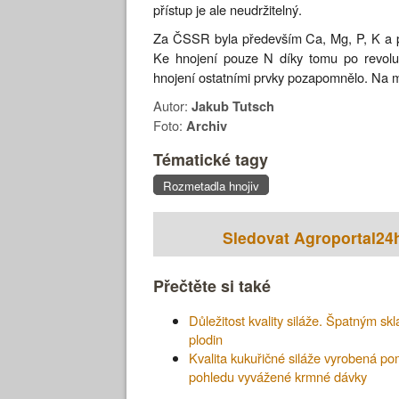
přístup je ale neudržitelný.
Za ČSSR byla především Ca, Mg, P, K a p
Ke hnojení pouze N díky tomu po revoluc
hnojení ostatními prvky pozapomnělo. Na mn
Autor:
Jakub Tutsch
Foto:
Archiv
Tématické tagy
Rozmetadla hnojiv
Sledovat Agroportal24
Přečtěte si také
Důležitost kvality siláže. Špatným s
plodin
Kvalita kukuřičné siláže vyrobená p
pohledu vyvážené krmné dávky