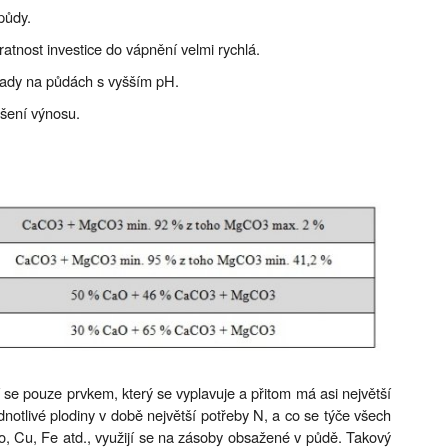
půdy.
atnost investice do vápnění velmi rychlá.
lady na půdách s vyšším pH.
ýšení výnosu.
 se pouze prvkem, který se vyplavuje a přitom má asi největší
notlivé plodiny v době největší potřeby N, a co se týče všech
o, Cu, Fe atd., využijí se na zásoby obsažené v půdě. Takový