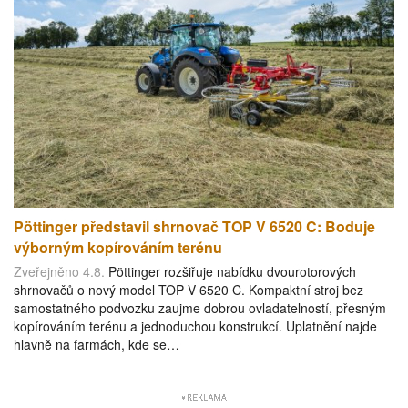
Pöttinger představil shrnovač TOP V 6520 C: Boduje
výborným kopírováním terénu
Zveřejněno 4.8.
Pöttinger rozšiřuje nabídku dvourotorových
shrnovačů o nový model TOP V 6520 C. Kompaktní stroj bez
samostatného podvozku zaujme dobrou ovladatelností, přesným
kopírováním terénu a jednoduchou konstrukcí. Uplatnění najde
hlavně na farmách, kde se…