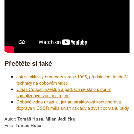
Přečtěte si také
Jak se sklízely brambory v roce 1995, představení tehdejší
techniky na dobovém videu
Claas Cougar, vzestup a pád. Co se stalo s obřím
samojízdným žacím strojem
Dobové video ukazuje, jak autotraktorová kontejnerová
doprava v ČSSR měla snížit náklady a zvýšit ochranu půdy
Autor:
,
Tomáš Husa
Milan Jedlička
Foto:
Tomáš Husa