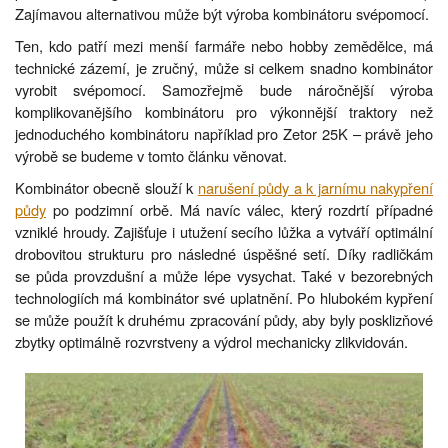
Zajímavou alternativou může být výroba kombinátoru svépomocí.
Ten, kdo patří mezi menší farmáře nebo hobby zemědělce, má
technické zázemí, je zručný, může si celkem snadno kombinátor
vyrobit svépomocí. Samozřejmě bude náročnější výroba
komplikovanějšího kombinátoru pro výkonnější traktory než
jednoduchého kombinátoru například pro Zetor 25K – právě jeho
výrobě se budeme v tomto článku věnovat.
Kombinátor obecně slouží k
narušení půdy a k jarnímu nakypření
půdy
po podzimní orbě. Má navíc válec, který rozdrtí případné
vzniklé hroudy. Zajišťuje i utužení secího lůžka a vytváří optimální
drobovitou strukturu pro následné úspěšné setí. Díky radličkám
se půda provzdušní a může lépe vysychat. Také v bezorebných
technologiích má kombinátor své uplatnění. Po hlubokém kypření
se může použít k druhému zpracování půdy, aby byly posklizňové
zbytky optimálně rozvrstveny a výdrol mechanicky zlikvidován.