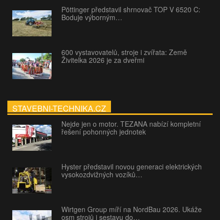
Pöttinger představil shrnovač TOP V 6520 C:
Boduje výborným…
600 vystavovatelů, stroje i zvířata: Země
Živitelka 2026 je za dveřmi
STAVEBNI-TECHNIKA.CZ
Nejde jen o motor. TEZANA nabízí kompletní
řešení pohonných jednotek
Hyster představil novou generaci elektrických
vysokozdvižných vozíků…
Wirtgen Group míří na NordBau 2026. Ukáže
osm strojů i sestavu do…