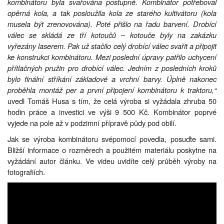
kombinátoru byla svařována postupně. Kombinátor potřeboval
opěrná kola, a tak posloužila kola ze starého kultivátoru (kola
musela být zrenovována). Poté přišlo na řadu barvení. Drobící
válec se skládá ze tří kotoučů – kotouče byly na zakázku
vyřezány laserem. Pak už stačilo celý drobící válec svařit a připojit
ke konstrukci kombinátoru. Mezi poslední úpravy patřilo uchycení
přítlačných pružin pro drobící válec. Jedním z posledních kroků
bylo finální stříkání základové a vrchní barvy. Úplně nakonec
proběhla montáž per a první připojení kombinátoru k traktoru,“
uvedl Tomáš Husa s tím, že celá výroba si vyžádala zhruba 50
hodin práce a investici ve výši 9 500 Kč. Kombinátor poprvé
vyjede na pole až v podzimní přípravě půdy pod obilí.
Jak se výroba kombinátoru svépomocí povedla, posuďte sami.
Bližší informace o rozměrech a použitém materiálu poskytne na
vyžádání autor článku. Ve videu uvidíte celý průběh výroby na
fotografiích.