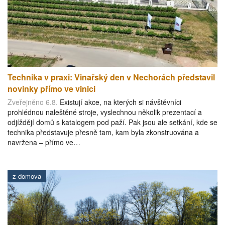
Technika v praxi: Vinařský den v Nechorách představil
novinky přímo ve vinici
Zveřejněno 6.8.
Existují akce, na kterých si návštěvníci
prohlédnou naleštěné stroje, vyslechnou několik prezentací a
odjíždějí domů s katalogem pod paží. Pak jsou ale setkání, kde se
technika představuje přesně tam, kam byla zkonstruována a
navržena – přímo ve…
z domova