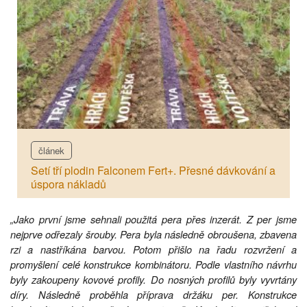
článek
Setí tří plodin Falconem Fert+. Přesné dávkování a
úspora nákladů
„Jako první jsme sehnali použitá pera přes inzerát. Z per jsme
nejprve odřezaly šrouby. Pera byla následně obroušena, zbavena
rzi a nastříkána barvou. Potom přišlo na řadu rozvržení a
promyšlení celé konstrukce kombinátoru. Podle vlastního návrhu
byly zakoupeny kovové profily. Do nosných profilů byly vyvrtány
díry. Následně proběhla příprava držáku per. Konstrukce