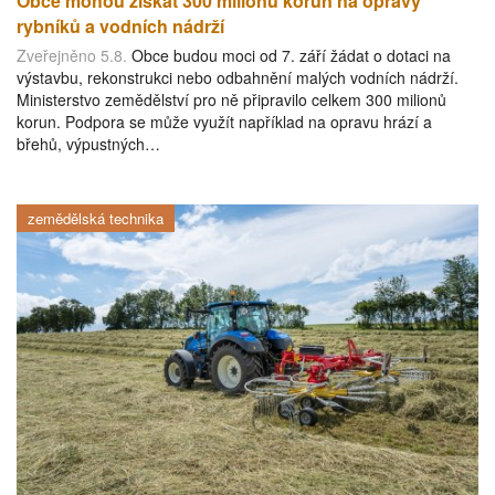
Obce mohou získat 300 milionů korun na opravy
rybníků a vodních nádrží
Zveřejněno 5.8.
Obce budou moci od 7. září žádat o dotaci na
výstavbu, rekonstrukci nebo odbahnění malých vodních nádrží.
Ministerstvo zemědělství pro ně připravilo celkem 300 milionů
korun. Podpora se může využít například na opravu hrází a
břehů, výpustných…
zemědělská technika