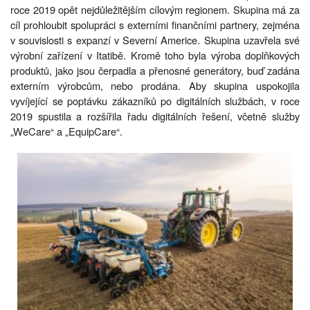
roce 2019 opět nejdůležitějším cílovým regionem. Skupina má za
cíl prohloubit spolupráci s externími finančními partnery, zejména
v souvislosti s expanzí v Severní Americe. Skupina uzavřela své
výrobní zařízení v Itatibě. Kromě toho byla výroba doplňkových
produktů, jako jsou čerpadla a přenosné generátory, buď zadána
externím výrobcům, nebo prodána. Aby skupina uspokojila
vyvíjející se poptávku zákazníků po digitálních službách, v roce
2019 spustila a rozšířila řadu digitálních řešení, včetně služby
„WeCare“ a „EquipCare“.