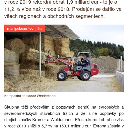
v roce 2019 rekordní obrat 1,9 miliard eur - to je o
11,2 % více než v roce 2018. Prodejům se dařilo ve
všech regionech a obchodních segmentech.
manipulační technika
Kompaktní nakladač Weidemann
Skupina těží především z pozitivních trendů na evropských a
severoamerických stavebních trzích a ze silné poptávky po
strojích značky Kramer a Weidemann. Přes rekordní obrat se zisk
v roce 2019 snížil o 5,7 % na 153,1 milionu eur. Evropa zůstala v