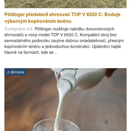
Pöttinger představil shrnovač TOP V 6520 C: Boduje
výborným kopírováním terénu
Zveřejněno 4.8.
Pöttinger rozšiřuje nabídku dvourotorových
shrnovačů o nový model TOP V 6520 C. Kompaktní stroj bez
samostatného podvozku zaujme dobrou ovladatelností, přesným
kopírováním terénu a jednoduchou konstrukcí. Uplatnění najde
hlavně na farmách, kde se…
z domova