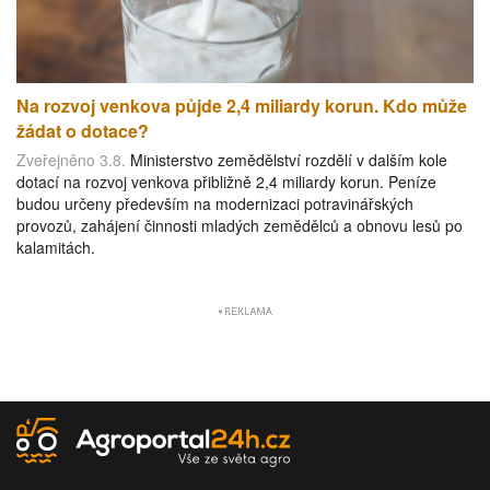
Na rozvoj venkova půjde 2,4 miliardy korun. Kdo může
žádat o dotace?
Zveřejněno 3.8.
Ministerstvo zemědělství rozdělí v dalším kole
dotací na rozvoj venkova přibližně 2,4 miliardy korun. Peníze
budou určeny především na modernizaci potravinářských
provozů, zahájení činnosti mladých zemědělců a obnovu lesů po
kalamitách.