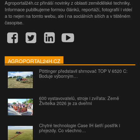
Agroportal24h.cz přináší novinky z oblasti zemědělské techniky.
Informace publikujeme formou článků, reportáží, fotografií i videí
a to nejen na tomto webu, ale i na sociálních sítích a v tištěném
časopise.
AGROPORTAL24H.CZ
Pöttinger představil shrnovač TOP V 6520 C:
Boduje výborným…
600 vystavovatelů, stroje i zvířata: Země
Živitelka 2026 je za dveřmi
Chytré technologie Case IH šetří postřik i
přejezdy. Co všechno…