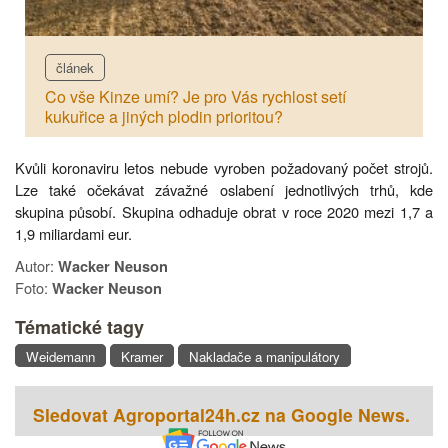
článek
Co vše Kinze umí? Je pro Vás rychlost setí
kukuřice a jiných plodin prioritou?
Kvůli koronaviru letos nebude vyroben požadovaný počet strojů.
Lze také očekávat závažné oslabení jednotlivých trhů, kde
skupina působí. Skupina odhaduje obrat v roce 2020 mezi 1,7 a
1,9 miliardami eur.
Autor:
Wacker Neuson
Foto:
Wacker Neuson
Tématické tagy
Weidemann
Kramer
Nakladače a manipulátory
Sledovat Agroportal24h.cz na Google News.