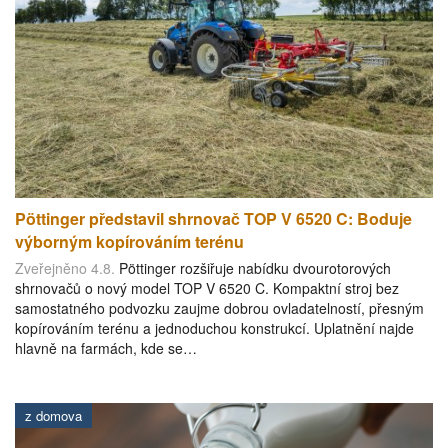
Pöttinger představil shrnovač TOP V 6520 C: Boduje
výborným kopírováním terénu
Zveřejněno 4.8.
Pöttinger rozšiřuje nabídku dvourotorových
shrnovačů o nový model TOP V 6520 C. Kompaktní stroj bez
samostatného podvozku zaujme dobrou ovladatelností, přesným
kopírováním terénu a jednoduchou konstrukcí. Uplatnění najde
hlavně na farmách, kde se…
z domova