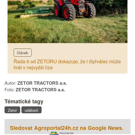
článek
Řada 6 od ZETORU dokazuje, že i čtyřválec může
hrát v nejvyšší lize
Autor:
ZETOR TRACTORS a.s.
Foto:
ZETOR TRACTORS a.s.
Tématické tagy
Zetor
události
Sledovat Agroportal24h.cz na Google News.