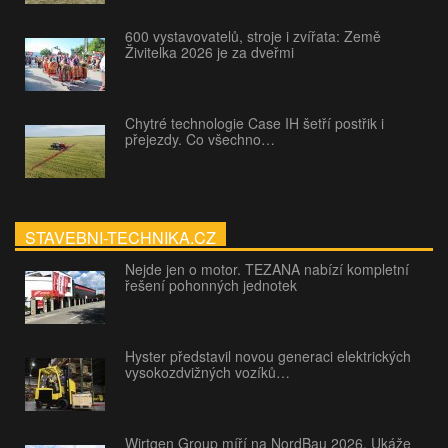
600 vystavovatelů, stroje i zvířata: Země
Živitelka 2026 je za dveřmi
Chytré technologie Case IH šetří postřik i
přejezdy. Co všechno…
STAVEBNI-TECHNIKA.CZ
Nejde jen o motor. TEZANA nabízí kompletní
řešení pohonných jednotek
Hyster představil novou generaci elektrických
vysokozdvižných vozíků…
Wirtgen Group míří na NordBau 2026. Ukáže