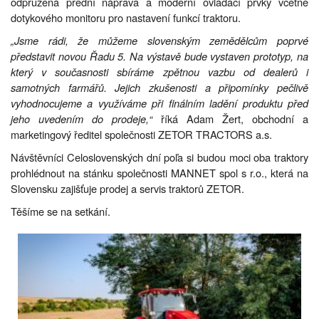
odpružená přední náprava a moderní ovládací prvky včetně
dotykového monitoru pro nastavení funkcí traktoru.
„Jsme rádi, že můžeme slovenským zemědělcům poprvé
představit novou Řadu 5. Na výstavě bude vystaven prototyp, na
který v současnosti sbíráme zpětnou vazbu od dealerů i
samotných farmářů. Jejich zkušenosti a připomínky pečlivě
vyhodnocujeme a využíváme při finálním ladění produktu před
jeho uvedením do prodeje,“
říká Adam Žert, obchodní a
marketingový ředitel společnosti ZETOR TRACTORS a.s.
Návštěvníci Celoslovenských dní poľa si budou moci oba traktory
prohlédnout na stánku společnosti MANNET spol s r.o., která na
Slovensku zajišťuje prodej a servis traktorů ZETOR.
Těšíme se na setkání.