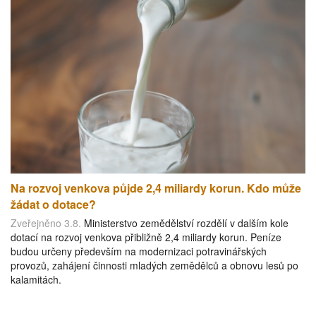
Na rozvoj venkova půjde 2,4 miliardy korun. Kdo může
žádat o dotace?
Zveřejněno 3.8.
Ministerstvo zemědělství rozdělí v dalším kole
dotací na rozvoj venkova přibližně 2,4 miliardy korun. Peníze
budou určeny především na modernizaci potravinářských
provozů, zahájení činnosti mladých zemědělců a obnovu lesů po
kalamitách.