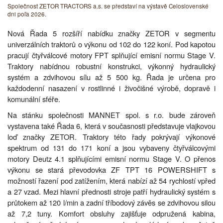
Společnost ZETOR TRACTORS a.s. se představí na výstavě Celoslovenské
dni poľa 2026.
Nová Řada 5 rozšíří nabídku značky ZETOR v segmentu
univerzálních traktorů o výkonu od 102 do 122 koní. Pod kapotou
pracují čtyřválcové motory FPT splňující emisní normu Stage V.
Traktory nabídnou robustní konstrukci, výkonný hydraulický
systém a zdvihovou sílu až 5 500 kg. Řada je určena pro
každodenní nasazení v rostlinné i živočišné výrobě, dopravě i
komunální sféře.
Na stánku společnosti MANNET spol. s r.o. bude zároveň
vystavena také Řada 6, která v současnosti představuje vlajkovou
loď značky ZETOR. Traktory této řady pokrývají výkonové
spektrum od 131 do 171 koní a jsou vybaveny čtyřválcovými
motory Deutz 4.1 splňujícími emisní normu Stage V. O přenos
výkonu se stará převodovka ZF TPT 16 POWERSHIFT s
možností řazení pod zatížením, která nabízí až 54 rychlostí vpřed
a 27 vzad. Mezi hlavní přednosti stroje patří hydraulický systém s
průtokem až 120 l/min a zadní tříbodový závěs se zdvihovou silou
až 7,2 tuny. Komfort obsluhy zajišťuje odpružená kabina,