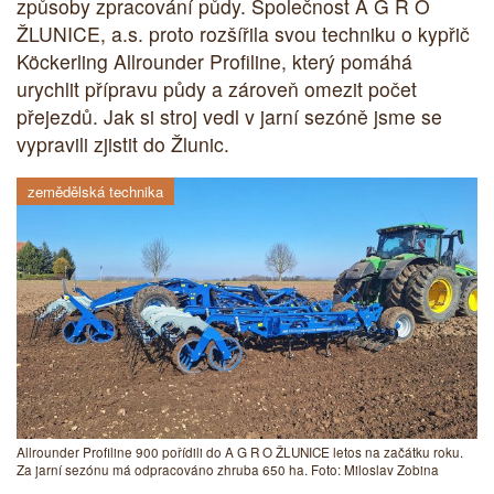
způsoby zpracování půdy. Společnost A G R O
ŽLUNICE, a.s. proto rozšířila svou techniku o kypřič
Köckerling Allrounder Profiline, který pomáhá
urychlit přípravu půdy a zároveň omezit počet
přejezdů. Jak si stroj vedl v jarní sezóně jsme se
vypravili zjistit do Žlunic.
zemědělská technika
Allrounder Profiline 900 pořídili do A G R O ŽLUNICE letos na začátku roku.
Za jarní sezónu má odpracováno zhruba 650 ha. Foto: Miloslav Zobina