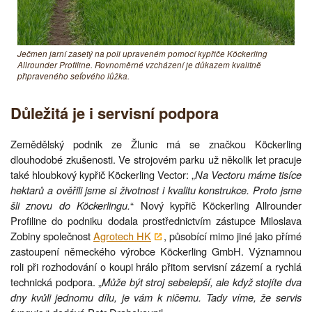
Ječmen jarní zasetý na poli upraveném pomocí kypřiče Köckerling
Allrounder Profiline. Rovnoměrné vzcházení je důkazem kvalitně
připraveného seťového lůžka.
Důležitá je i servisní podpora
Zemědělský podnik ze Žlunic má se značkou Köckerling
dlouhodobé zkušenosti. Ve strojovém parku už několik let pracuje
také hloubkový kypřič Köckerling Vector: „
Na Vectoru máme tisíce
hektarů a ověřili jsme si životnost i kvalitu konstrukce. Proto jsme
šli znovu do Köckerlingu.
“ Nový kypřič Köckerling Allrounder
Profiline do podniku dodala prostřednictvím zástupce Miloslava
Zobiny společnost
Agrotech HK
, působící mimo jiné jako přímé
zastoupení německého výrobce Köckerling GmbH. Významnou
roli při rozhodování o koupi hrálo přitom servisní zázemí a rychlá
technická podpora. „
Může být stroj sebelepší, ale když stojíte dva
dny kvůli jednomu dílu, je vám k ničemu. Tady víme, že servis