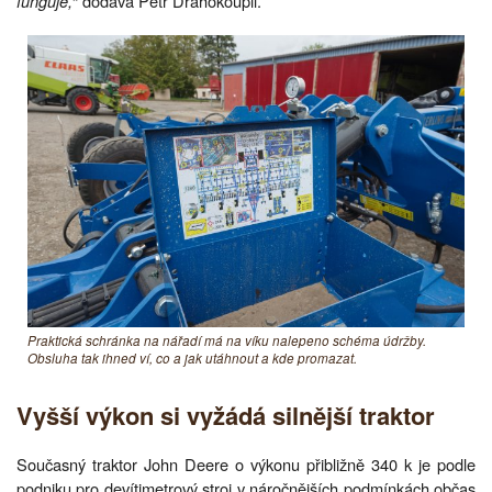
funguje,
“ dodává Petr Drahokoupil.
Praktická schránka na nářadí má na víku nalepeno schéma údržby.
Obsluha tak ihned ví, co a jak utáhnout a kde promazat.
Vyšší výkon si vyžádá silnější traktor
Současný traktor John Deere o výkonu přibližně 340 k je podle
podniku pro devítimetrový stroj v náročnějších podmínkách občas