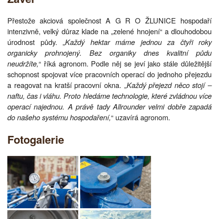
Přestože akciová společnost A G R O ŽLUNICE hospodaří
intenzivně, velký důraz klade na „zelené hnojení“ a dlouhodobou
úrodnost půdy. „
Každý hektar máme jednou za čtyři roky
organicky prohnojený. Bez organiky dnes kvalitní půdu
neudržíte,
“ říká agronom. Podle něj se jeví jako stále důležitější
schopnost spojovat více pracovních operací do jednoho přejezdu
a reagovat na kratší pracovní okna. „
Každý přejezd něco stojí ‒
naftu, čas i vláhu. Proto hledáme technologie, které zvládnou více
operací najednou. A právě tady Allrounder velmi dobře zapadá
do našeho systému hospodaření,
“ uzavírá agronom.
Fotogalerie