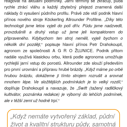
reagovat na aktuální podmínky. Jarní termíny se zkracují, půda
rychle ztrácí vláhu a každý zbytečný přejezd znamená další
náklady či vysušení půdního profilu. Právě zde vidí podnik hlavní
přínos nového stroje Köckerling Allrounder Profiline. „
Díky této
technologii jsme letos vyjeli do polí dřív. Půdu jsme nadzvedli,
provzdušnili a druhý vstup už jsme jeli kompaktorem do
připraveného. Kdybychom ten stroj neměli, vyjeli bychom o
několik dní později,
“ popisuje hlavní přínos Petr Drahokoupil,
agronom ze společnosti A G R O ŽLUNICE. Podnik přitom
nadále využívá klasickou orbu, která podle agronoma umožňuje
rychlejší jarní vstup do porostů. Allrounder zde slouží především
pro první urovnání a přípravu hrubé brázdy. „
Když máme po orbě
hrubou brázdu, dokážeme ji tímto strojem rozrušit a srovnat
mnohem lépe. Ve složitějších podmínkách je to velký rozdíl,
“
doplňuje Drahokoupil a navazuje, že „
Swift (tažený radličkový
kultivátor, poznámka redakce) je výborný do lehčích podmínek,
ale v těžší zemi už hodně trpí.
“
„Když nemáte vytvořený základ, půdní
život a kvalitní strukturu půdy, samotná