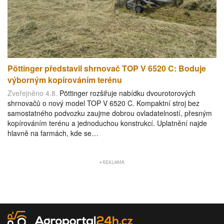
Pöttinger představil shrnovač TOP V 6520 C: Boduje
výborným kopírováním terénu
Zveřejněno 4.8.
Pöttinger rozšiřuje nabídku dvourotorových
shrnovačů o nový model TOP V 6520 C. Kompaktní stroj bez
samostatného podvozku zaujme dobrou ovladatelností, přesným
kopírováním terénu a jednoduchou konstrukcí. Uplatnění najde
hlavně na farmách, kde se…