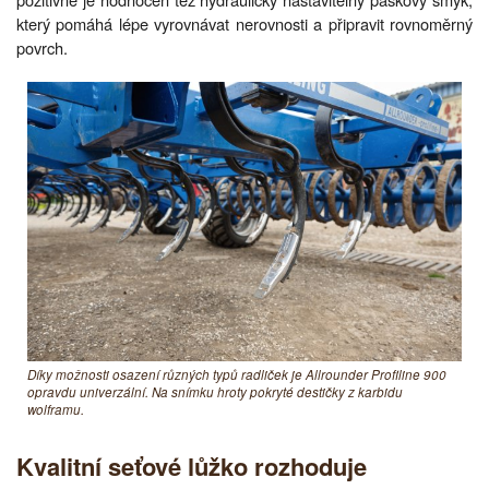
který pomáhá lépe vyrovnávat nerovnosti a připravit rovnoměrný
povrch.
Díky možnosti osazení různých typů radliček je Allrounder Profiline 900
opravdu univerzální. Na snímku hroty pokryté destičky z karbidu
wolframu.
Kvalitní seťové lůžko rozhoduje