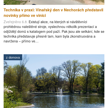
Technika v praxi: Vinařský den v Nechorách představil
novinky přímo ve vinici
Zveřejněno 6.8.
Existují akce, na kterých si návštěvníci
prohlédnou naleštěné stroje, vyslechnou několik prezentací a
odjíždějí domů s katalogem pod paží. Pak jsou ale setkání, kde se
technika představuje přesně tam, kam byla zkonstruována a
navržena – přímo ve…
z domova