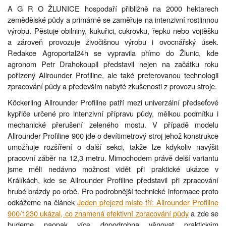
A G R O ŽLUNICE hospodaří přibližně na 2000 hektarech
zemědělské půdy a primárně se zaměřuje na intenzivní rostlinnou
výrobu. Pěstuje obilniny, kukuřici, cukrovku, řepku nebo vojtěšku
a zároveň provozuje živočišnou výrobu i ovocnářský úsek.
Redakce Agroportal24h se vypravila přímo do Žlunic, kde
agronom Petr Drahokoupil představil nejen na začátku roku
pořízený Allrounder Profiline, ale také preferovanou technologii
zpracování půdy a především nabyté zkušenosti z provozu stroje.
Köckerling Allrounder Profiline patří mezi univerzální předseťové
kypřiče určené pro intenzivní přípravu půdy, mělkou podmítku i
mechanické přerušení zeleného mostu. V případě modelu
Allrounder Profiline 900 jde o devítimetrový stroj jehož konstrukce
umožňuje rozšíření o další sekci, takže lze kdykoliv navýšit
pracovní záběr na 12,3 metru. Mimochodem právě delší variantu
jsme měli nedávno možnost vidět při praktické ukázce v
Králíkách, kde se Allrounder Profiline představil při zpracování
hrubé brázdy po orbě. Pro podrobnější technické informace proto
odkážeme na článek
Jeden přejezd místo tří: Allrounder Profiline
900/1230 ukázal, co znamená efektivní zpracování půdy
a zde se
budeme naopak více dopodrobna věnovat praktickým