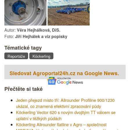
Autor:
Věra Hejhálková, DiS.
Foto:
Jiří Hejhálek a viz popisky
Tématické tagy
Reportáže
Köckerling
Sledovat Agroportal24h.cz na Google News.
Přečtěte si také
Jeden přejezd místo tří: Allrounder Profiline 900/1230
ukázal, co znamená efektivní zpracování půdy
Köckerling Vector 620 s novým dvojitým TT válcem se
uplatní v těžkých půdách
Köckerling Allrounder flatline v Agro – společnost