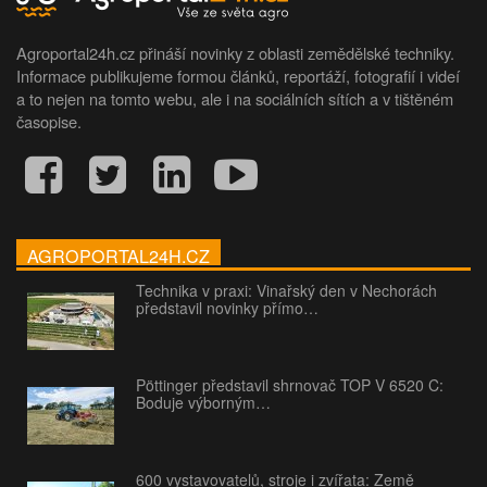
Agroportal24h.cz přináší novinky z oblasti zemědělské techniky.
Informace publikujeme formou článků, reportáží, fotografií i videí
a to nejen na tomto webu, ale i na sociálních sítích a v tištěném
časopise.
AGROPORTAL24H.CZ
Technika v praxi: Vinařský den v Nechorách
představil novinky přímo…
Pöttinger představil shrnovač TOP V 6520 C:
Boduje výborným…
600 vystavovatelů, stroje i zvířata: Země