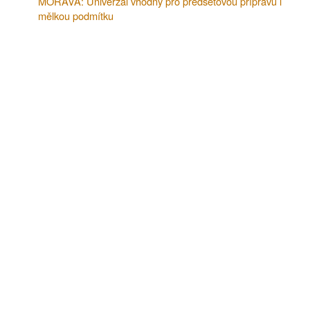
MORAVA: Univerzál vhodný pro předseťovou přípravu i
mělkou podmítku