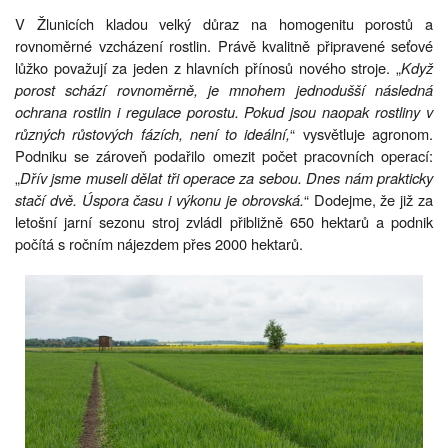
V Žlunicích kladou velký důraz na homogenitu porostů a
rovnoměrné vzcházení rostlin. Právě kvalitně připravené seťové
lůžko považují za jeden z hlavních přínosů nového stroje. „
Když
porost schází rovnoměrně, je mnohem jednodušší následná
ochrana rostlin i regulace porostu. Pokud jsou naopak rostliny v
různých růstových fázích, není to ideální,
“ vysvětluje agronom.
Podniku se zároveň podařilo omezit počet pracovních operací:
„
Dřív jsme museli dělat tři operace za sebou. Dnes nám prakticky
stačí dvě. Úspora času i výkonu je obrovská.
“ Dodejme, že již za
letošní jarní sezonu stroj zvládl přibližně 650 hektarů a podnik
počítá s ročním nájezdem přes 2000 hektarů.