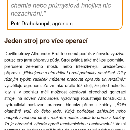
chemie nebo průmyslová hnojiva nic
nezachrání.”
Petr Drahokoupil, agronom
Jeden stroj pro více operací
Devítimetrový Allrounder Profiline nemá podnik v úmyslu využívat
pouze pro jarní přípravu půdy. Stroj zvládá také mělkou podmítku,
přerušení zeleného mostu nebo intenzivnější předseťovou
přípravu. „
Plánujeme s ním dělat i první podmítky po sklizni. Díky
různým typům radliček můžeme pracovat opravdu univerzálně,
“
vysvětluje agronom. Za zmínku určitě též stojí, že před několika
lety si v podniku měli možnost otestovat předchozí generaci
stroje, na novém Allrounderu vyzdvihují robustnější konstrukci a
hydraulické nastavení pracovní hloubky přímo z kabiny: „
Řidič
okamžitě vidí, do čeho jede. Když potřebuje zahloubit nebo
naopak zvednout stroj v mokrém místě, udělá to přímo z kabiny.
To je obrovská výhoda oproti mechanickému nastavování.
“ Velmi
pozitivně je hodnocen též hydraulicky nastavitelný páskový smyk,