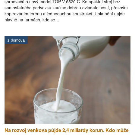
shrnovačů o nový model TOP V 6520 C. Kompaktní stroj bez
samostatného podvozku zaujme dobrou ovladatelností, přesným
kopírováním terénu a jednoduchou konstrukcí. Uplatnění najde
hlavně na farmách, kde se…
z domova
Na rozvoj venkova půjde 2,4 miliardy korun. Kdo může