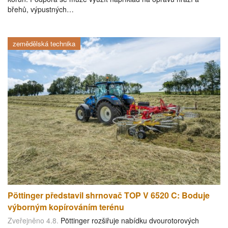
břehů, výpustných…
zemědělská technika
Pöttinger představil shrnovač TOP V 6520 C: Boduje
výborným kopírováním terénu
Zveřejněno 4.8.
Pöttinger rozšiřuje nabídku dvourotorových