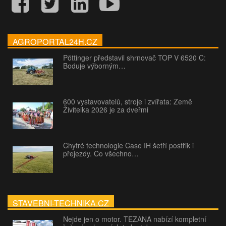
AGROPORTAL24H.CZ
Pöttinger představil shrnovač TOP V 6520 C:
Boduje výborným…
600 vystavovatelů, stroje i zvířata: Země
Živitelka 2026 je za dveřmi
Chytré technologie Case IH šetří postřik i
přejezdy. Co všechno…
STAVEBNI-TECHNIKA.CZ
Nejde jen o motor. TEZANA nabízí kompletní