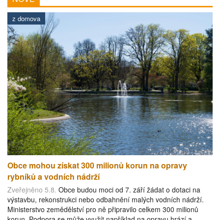
z domova
Obce mohou získat 300 milionů korun na opravy
rybníků a vodních nádrží
Zveřejněno 5.8.
Obce budou moci od 7. září žádat o dotaci na
výstavbu, rekonstrukci nebo odbahnění malých vodních nádrží.
Ministerstvo zemědělství pro ně připravilo celkem 300 milionů
korun. Podpora se může využít například na opravu hrází a