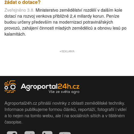
žádat o dotace?
Zveřejněno 3.8.
Ministerstvo zemědělství rozdělí v dalším kole
dotací na rozvoj venkova přibližně 2,4 miliardy korun. Peníze
budou určeny především na modernizaci potravinářských
provozů, zahájení činnosti mladých zemědělců a obnovu lesů po
kalamitách.
Agroportal24h.cz přináší novinky z oblasti zemědělské techniky.
Informace publikujeme formou článků, reportáží, fotografií i videí
a to nejen na tomto webu, ale i na sociálních sítích a v tištěném
časopise.