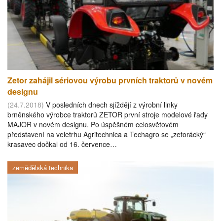
Zetor zahájil sériovou výrobu prvních traktorů v novém
designu
(24.7.2018)
V posledních dnech sjíždějí z výrobní linky
brněnského výrobce traktorů ZETOR první stroje modelové řady
MAJOR v novém designu. Po úspěšném celosvětovém
představení na veletrhu Agritechnica a Techagro se „zetorácký“
krasavec dočkal od 16. července…
zemědělská technika