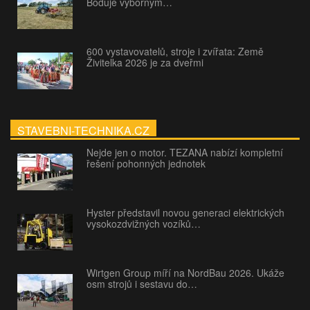
Boduje výborným…
600 vystavovatelů, stroje i zvířata: Země
Živitelka 2026 je za dveřmi
STAVEBNI-TECHNIKA.CZ
Nejde jen o motor. TEZANA nabízí kompletní
řešení pohonných jednotek
Hyster představil novou generaci elektrických
vysokozdvižných vozíků…
Wirtgen Group míří na NordBau 2026. Ukáže
osm strojů i sestavu do…