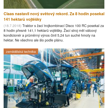
Claas nastavil nový světový rekord. Za 8 hodin posekal
141 hektarů vojtěšky
(18.7.2018)
Traktor s žací trojkombinací Disco 100 RC posekal za
8 hodin přesně 141,1 hektarů vojtěšky. Žací stroj měl válcový
kondicionér a průměrný výnos činil 5,24 tun suché hmoty na
hektar. Ne všechno ale šlo podle plánu.
zemědělská technika