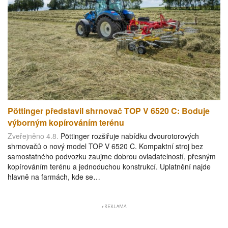
Pöttinger představil shrnovač TOP V 6520 C: Boduje
výborným kopírováním terénu
Zveřejněno 4.8.
Pöttinger rozšiřuje nabídku dvourotorových
shrnovačů o nový model TOP V 6520 C. Kompaktní stroj bez
samostatného podvozku zaujme dobrou ovladatelností, přesným
kopírováním terénu a jednoduchou konstrukcí. Uplatnění najde
hlavně na farmách, kde se…