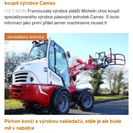
koupit výrobce Camso
(12.7.2018)
Francouzský výrobce plášťů Michelin chce koupit
specializovaného výrobce pásových jednotek Camso. S touto
informací jako první přišel server machinisme.reussir.fr
zemědělská technika
Pichon končí s výrobou nakladačů, stále je ale bude
mít v nabídce