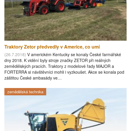
Traktory Zetor předvedly v Americe, co umí
(26.7.2018)
V americkém Kentucky se konaly České farmářské
dny 2018. K vidění byly stroje značky ZETOR při reálných
zemědělských pracích. Traktory z modelové řady MAJOR a
FORTERRA si návštěvníci mohli i vyzkoušet. Akce se konala pod
záštitou České ambasády ve…
zemědělská technika