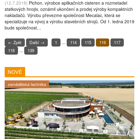
(12.7.2018)
Pichon, výrobce aplikačních cisteren a rozmetadel
statkových hnojiv, oznámil ukončení a prodej výroby kompaktních
nakladačů. Výrobu převezme společnost Mecalac, která se
specializuje na vývoj a výrobu stavebních strojů. Od 1. ledna 2019
bude společnost…
...
← Zpět
Další →
1
114
115
116
117
...
118
139
NOVÉ
zemědělská technika