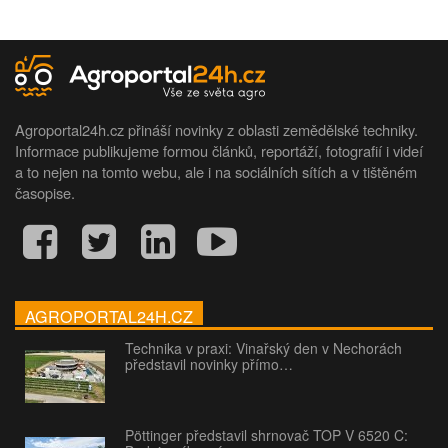
Agroportal24h.cz přináší novinky z oblasti zemědělské techniky.
Informace publikujeme formou článků, reportáží, fotografií i videí
a to nejen na tomto webu, ale i na sociálních sítích a v tištěném
časopise.
AGROPORTAL24H.CZ
Technika v praxi: Vinařský den v Nechorách
představil novinky přímo…
Pöttinger představil shrnovač TOP V 6520 C: