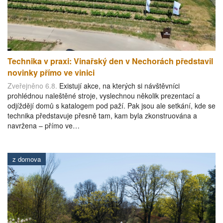
Technika v praxi: Vinařský den v Nechorách představil
novinky přímo ve vinici
Zveřejněno 6.8.
Existují akce, na kterých si návštěvníci
prohlédnou naleštěné stroje, vyslechnou několik prezentací a
odjíždějí domů s katalogem pod paží. Pak jsou ale setkání, kde se
technika představuje přesně tam, kam byla zkonstruována a
navržena – přímo ve…
z domova