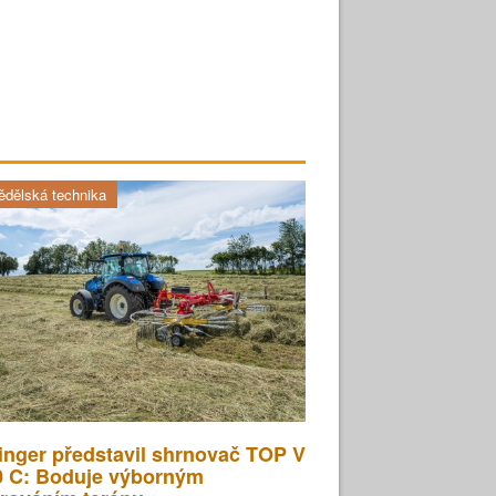
dělská technika
inger představil shrnovač TOP V
0 C: Boduje výborným