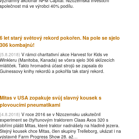
významný akcionář NPM Capital. Nizozemská investiční
společnost má ve výrobci 40% podílu.
6 let starý světový rekord pokořen. Na pole se sjelo
306 kombajnů!
(5.8.2018)
V rámci charitativní akce Harvest for Kids ve
Winkleru (Manitoba, Kanada) se včera sjelo 306 sklízecích
mlátiček. Takto hromadná účast strojů se zapsala do
Guinessovy knihy rekordů a pokořila tak starý rekord.
Mitas v USA zopakuje svůj slavný kousek s
plovoucími pneumatikami
(4.8.2018)
V roce 2016 se v Nizozemsku uskutečnil
experiment se čtyřtunovým traktorem Claas Axos 320 s
obřími plášti Mitas, které traktor nadnášely na hladině jezera.
Stejný kousek chce Mitas, člen skupiny Trelleborg, ukázat i na
výstavně Farm Progress Show 28. až…