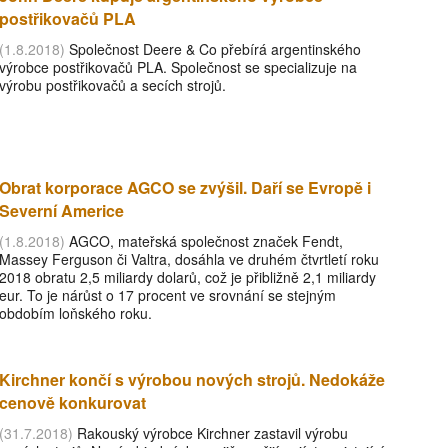
postřikovačů PLA
(1.8.2018)
Společnost Deere & Co přebírá argentinského
výrobce postřikovačů PLA. Společnost se specializuje na
výrobu postřikovačů a secích strojů.
Obrat korporace AGCO se zvýšil. Daří se Evropě i
Severní Americe
(1.8.2018)
AGCO, mateřská společnost značek Fendt,
Massey Ferguson či Valtra, dosáhla ve druhém čtvrtletí roku
2018 obratu 2,5 miliardy dolarů, což je přibližně 2,1 miliardy
eur. To je nárůst o 17 procent ve srovnání se stejným
obdobím loňského roku.
Kirchner končí s výrobou nových strojů. Nedokáže
cenově konkurovat
(31.7.2018)
Rakouský výrobce Kirchner zastavil výrobu