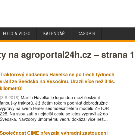
FOTO A VIDEO
KALENDÁŘ
ČASOPIS
ty na agroportal24h.cz – strana 
Traktorový nadšenec Havelka se po třech týdnech
vrátil ze Švédska na Vysočinu. Urazil více než 3 tis.
kilometrů!
(8.8.2018)
Martin Havelka je legendou mezi českými
fanoušky traktorů. Již třetím rokem podniká dobrodružné
výpravy na svém téměř sedmdesátiletém modelu ZETOR
Z25. Na svou zatím nejdelší cestu se letos vypravil až do
Švédska. Navzdory úmornému vedru dokázal více než…
Společnost CIME převzala výhradní zastoupení