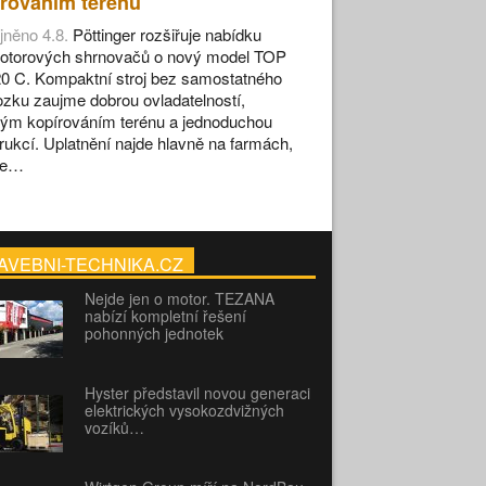
rováním terénu
jněno 4.8.
Pöttinger rozšiřuje nabídku
otorových shrnovačů o nový model TOP
0 C. Kompaktní stroj bez samostatného
zku zaujme dobrou ovladatelností,
ým kopírováním terénu a jednoduchou
rukcí. Uplatnění najde hlavně na farmách,
se…
AVEBNI-TECHNIKA.CZ
Nejde jen o motor. TEZANA
nabízí kompletní řešení
pohonných jednotek
Hyster představil novou generaci
elektrických vysokozdvižných
vozíků…