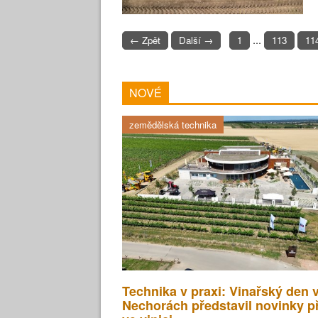
...
← Zpět
Další →
1
113
11
NOVÉ
zemědělská technika
Technika v praxi: Vinařský den 
Nechorách představil novinky p