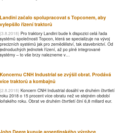
Landini začalo spolupracovat s Topconem, aby
vylepšilo řízení traktorů
(3.8.2018)
Pro traktory Landini bude k dispozici celá řada
systémů společnosti Topcon, která se specializuje na vývoj
precizních systémů jak pro zemědělství, tak stavebnictví. Od
jednoduchých jednotek řízení, až po plně integrované
systémy – to vše brzy nalezneme v…
Koncernu CNH Industrial se zvýšil obrat. Prodává
více traktorů a kombajnů
(2.8.2018)
Koncern CNH Industrial dosáhl ve druhém čtvrtletí
roku 2018 o 15 procent více obratu než ve stejném období
loňského roku. Obrat ve druhém čtvrtletí činí 6,8 miliard eur.
John Deere kupuje argentinského výrobce