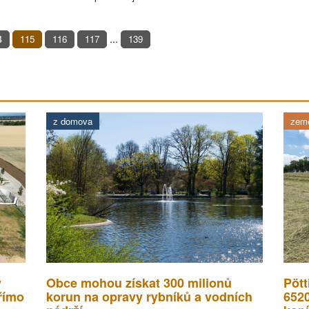
...
4
115
116
117
139
z domova
země
v
Obce mohou získat 300 milionů
Pött
římo
korun na opravy rybníků a vodních
652