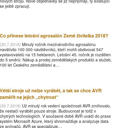
nových strojů. Nové objednávky se již nepřijímají, ty existující
se ještě zpracují.
Co přinese letošní agrosalón Země živitelka 2018?
(30.7.2018)
Minulý ročník mezinárodního agrosalónu
navštívilo 100 000 návštěvníků, kteří mohli obdivovat 547
vystavovatelů na 15 hektarech. Letošní 45. ročník je rozdělen
do 5 směrů: Nákup a prodej zemědělských produktů a služeb,
100 let Českého zemědělství a…
Větší stroje už nelze vyrábět, a tak se chce AVR
zaměřit na jejich „chytrost“
(30.7.2018)
Už minulý rok vedení společnosti AVR zmiňovalo,
že nestačí vyrábět pouze stroje. Budoucnost je totiž v
chytrých technologiích. V současné době AVR uvádí do praxe
systém Microsoft Azure, který shromažďuje a analyzuje data
ze snímačů. AVR se specializuje…