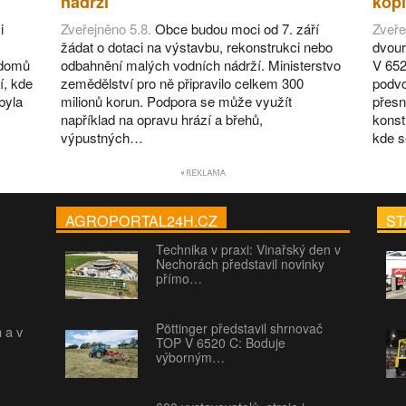
nádrží
kopí
i
Zveřejněno 5.8.
Obce budou moci od 7. září
Zveře
žádat o dotaci na výstavbu, rekonstrukci nebo
dvour
 domů
odbahnění malých vodních nádrží. Ministerstvo
V 652
í, kde
zemědělství pro ně připravilo celkem 300
podvo
byla
milionů korun. Podpora se může využít
přesn
například na opravu hrází a břehů,
konst
výpustných…
kde 
AGROPORTAL24H.CZ
ST
Technika v praxi: Vinařský den v
Nechorách představil novinky
přímo…
Pöttinger představil shrnovač
h a v
TOP V 6520 C: Boduje
výborným…