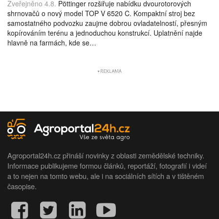
Zveřejněno 4.8.
Pöttinger rozšiřuje nabídku dvourotorových
shrnovačů o nový model TOP V 6520 C. Kompaktní stroj bez
samostatného podvozku zaujme dobrou ovladatelností, přesným
kopírováním terénu a jednoduchou konstrukcí. Uplatnění najde
hlavně na farmách, kde se…
Agroportal24h.cz přináší novinky z oblasti zemědělské techniky.
Informace publikujeme formou článků, reportáží, fotografií i videí
a to nejen na tomto webu, ale i na sociálních sítích a v tištěném
časopise.