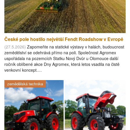
České pole hostilo největší Fendt Roadshow v Evropě
(27.5.2026)
Zapomeňte na statické výstavy v halách, budoucnost
zemědělství se odehrává přímo na poli. Společnost Agromex
uspořádala na pozemcích Statku Nový Dvůr u Olomouce další
ročník oblíbené akce Dny Agromex, která letos vsadila na čistě
venkovní koncept.…
zemědělská technika