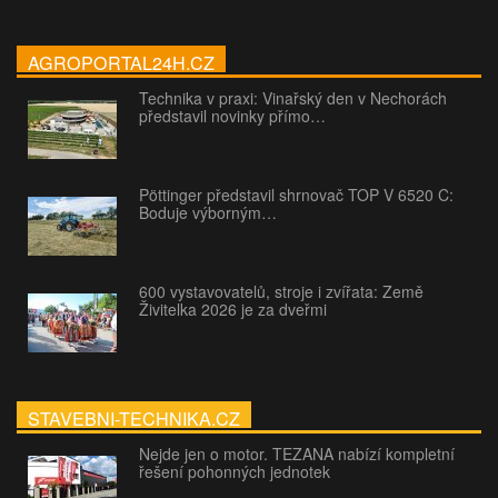
AGROPORTAL24H.CZ
Technika v praxi: Vinařský den v Nechorách
představil novinky přímo…
Pöttinger představil shrnovač TOP V 6520 C:
Boduje výborným…
600 vystavovatelů, stroje i zvířata: Země
Živitelka 2026 je za dveřmi
STAVEBNI-TECHNIKA.CZ
Nejde jen o motor. TEZANA nabízí kompletní
řešení pohonných jednotek