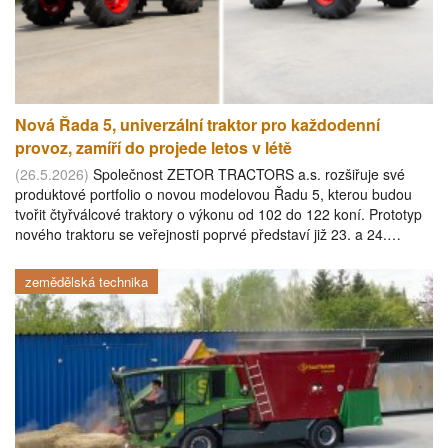
Nová Řada 5, univerzální traktor pro každodenní
provoz, zamíří do projede letos v létě
(26.5.2026)
Společnost ZETOR TRACTORS a.s. rozšiřuje své
produktové portfolio o novou modelovou Řadu 5, kterou budou
tvořit čtyřválcové traktory o výkonu od 102 do 122 koní. Prototyp
nového traktoru se veřejnosti poprvé představí již 23. a 24.…
zemědělská technika