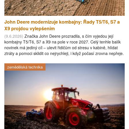
John Deere modernizuje kombajny: Řady T5/T6, S7 a
X9 projdou vylepšením
(9.6.2026)
Značka John Deere prozradila, s čím vyjedou její
kombajny T5/T6, S7 a X9 na pole v roce 2027. Celý tenhle balík
novinek má jediný cíl – ulevit řidičům od stresu v kabině, hlídat
ztráty a pomoci sklidit co nejrychleji, i když počasí zrovna nepřeje.
zemědělská technika