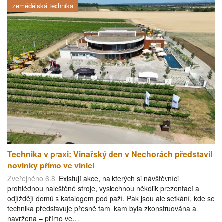
zemědělská technika
Technika v praxi: Vinařský den v Nechorách představil
novinky přímo ve vinici
Zveřejněno 6.8.
Existují akce, na kterých si návštěvníci
prohlédnou naleštěné stroje, vyslechnou několik prezentací a
odjíždějí domů s katalogem pod paží. Pak jsou ale setkání, kde se
technika představuje přesně tam, kam byla zkonstruována a
navržena – přímo ve…