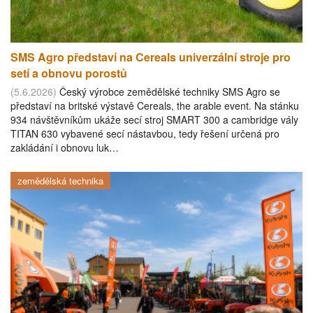
SMS Agro představí na Cereals univerzální stroje pro
setí a obnovu porostů
(5.6.2026)
Český výrobce zemědělské techniky SMS Agro se
představí na britské výstavě Cereals, the arable event. Na stánku
934 návštěvníkům ukáže secí stroj SMART 300 a cambridge vály
TITAN 630 vybavené secí nástavbou, tedy řešení určená pro
zakládání i obnovu luk…
zemědělská technika