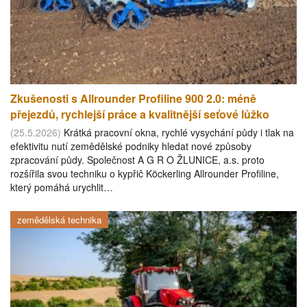
Zkušenosti s Allrounder Profiline 900 2.0: méně
přejezdů, rychlejší práce a kvalitnější seťové lůžko
(25.5.2026)
Krátká pracovní okna, rychlé vysychání půdy i tlak na
efektivitu nutí zemědělské podniky hledat nové způsoby
zpracování půdy. Společnost A G R O ŽLUNICE, a.s. proto
rozšířila svou techniku o kypřič Köckerling Allrounder Profiline,
který pomáhá urychlit…
zemědělská technika