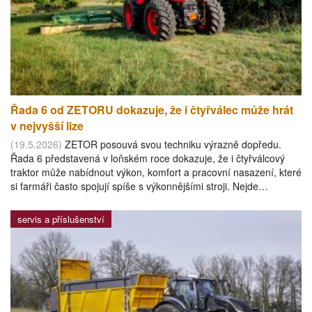
Řada 6 od ZETORU dokazuje, že i čtyřválec může hrát
v nejvyšší lize
(19.5.2026)
ZETOR posouvá svou techniku výrazně dopředu.
Řada 6 představená v loňském roce dokazuje, že i čtyřválcový
traktor může nabídnout výkon, komfort a pracovní nasazení, které
si farmáři často spojují spíše s výkonnějšími stroji. Nejde…
servis a příslušenství