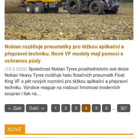
Nokian rozšiřuje pneumatiky pro těžkou aplikační a
přepravní techniku. Nové VF modely mají pomoci s
ochranou půdy
(18.5.2026)
Společnost Nokian Tyres prostřednictvím své divize
Nokian Heavy Tyres rozšiřuje řadu flotačních pneumatik Float
King VF o pět nových rozměrů pro těžkou aplikační a přepravní
techniku. Výrobce reaguje na rostoucí hmotnost moderních
souprav i tlak na…
...
← Zpět
Další →
1
2
3
4
5
6
327
NOVÉ