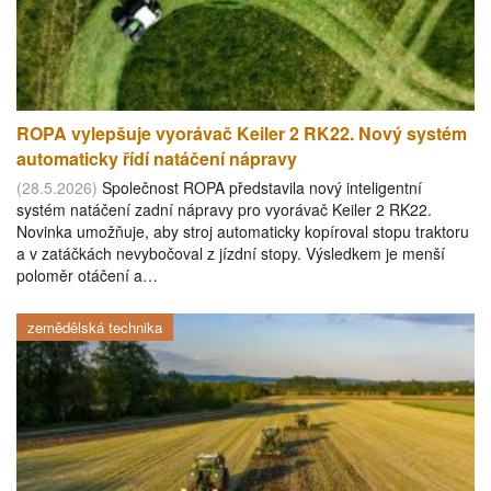
ROPA vylepšuje vyorávač Keiler 2 RK22. Nový systém
automaticky řídí natáčení nápravy
(28.5.2026)
Společnost ROPA představila nový inteligentní
systém natáčení zadní nápravy pro vyorávač Keiler 2 RK22.
Novinka umožňuje, aby stroj automaticky kopíroval stopu traktoru
a v zatáčkách nevybočoval z jízdní stopy. Výsledkem je menší
poloměr otáčení a…
zemědělská technika