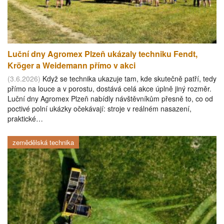
Luční dny Agromex Plzeň ukázaly techniku Fendt,
Kröger a Weidemann přímo v akci
(3.6.2026)
Když se technika ukazuje tam, kde skutečně patří, tedy
přímo na louce a v porostu, dostává celá akce úplně jiný rozměr.
Luční dny Agromex Plzeň nabídly návštěvníkům přesně to, co od
poctivé polní ukázky očekávají: stroje v reálném nasazení,
praktické…
zemědělská technika