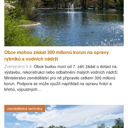
Obce mohou získat 300 milionů korun na opravy
rybníků a vodních nádrží
Zveřejněno 5.8.
Obce budou moci od 7. září žádat o dotaci na
výstavbu, rekonstrukci nebo odbahnění malých vodních nádrží.
Ministerstvo zemědělství pro ně připravilo celkem 300 milionů
korun. Podpora se může využít například na opravu hrází a
břehů, výpustných…
zemědělská technika