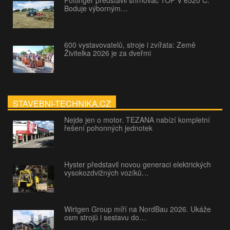
Pöttinger představil shrnovač TOP V 6520 C:
Boduje výborným…
600 vystavovatelů, stroje i zvířata: Země
Živitelka 2026 je za dveřmi
STAVEBNI-TECHNIKA.CZ
Nejde jen o motor. TEZANA nabízí kompletní
řešení pohonných jednotek
Hyster představil novou generaci elektrických
vysokozdvižných vozíků…
Wirtgen Group míří na NordBau 2026. Ukáže
osm strojů i sestavu do…