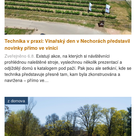
Technika v praxi: Vinařský den v Nechorách představil
novinky přímo ve vinici
Zveřejněno 6.8.
Existují akce, na kterých si návštěvníci
prohlédnou naleštěné stroje, vyslechnou několik prezentací a
odjíždějí domů s katalogem pod paží. Pak jsou ale setkání, kde se
technika představuje přesně tam, kam byla zkonstruována a
navržena – přímo ve…
z domova