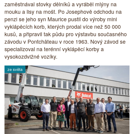
zaměstnával stovky dělníků a vyráběl mlýny na
mouku a lisy na mošt. Po Josephově odchodu na
penzi se jeho syn Maurice pustil do výroby mini
vyklápěcích korb, kterých prodal více než 50 000
kusů, a připravil tak půdu pro výstavbu současného
závodu v Pontchâteau v roce 1963. Nový závod se
specializoval na terénní vyklápěcí korby a
vysokozdvižné vozíky.
ze světa