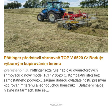
Pöttinger představil shrnovač TOP V 6520 C: Boduje
výborným kopírováním terénu
Zveřejněno 4.8.
Pöttinger rozšiřuje nabídku dvourotorových
shrnovačů o nový model TOP V 6520 C. Kompaktní stroj bez
samostatného podvozku zaujme dobrou ovladatelností, přesným
kopírováním terénu a jednoduchou konstrukcí. Uplatnění najde
hlavně na farmách, kde se…