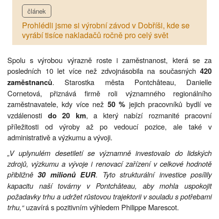
článek
Prohlédli jsme si výrobní závod v Dobříši, kde se
vyrábí tisíce nakladačů ročně pro celý svět
Spolu s výrobou výrazně roste i zaměstnanost, která se za
posledních 10 let více než zdvojnásobila na současných
420
. Starostka města Pontchâteau, Danielle
zaměstnanců
Cornetová, přiznává firmě roli významného regionálního
zaměstnavatele, kdy více než
jejich pracovníků bydlí ve
50 %
vzdálenosti
, a který nabízí rozmanité pracovní
do 20 km
příležitosti od výroby až po vedoucí pozice, ale také v
administrativě a výzkumu a vývoji.
„V uplynulém desetiletí se významně investovalo do lidských
zdrojů, výzkumu a vývoje i renovací zařízení v celkové hodnotě
přibližně
. Tyto strukturální investice posílily
30 milionů EUR
kapacitu naší továrny v Pontchâteau, aby mohla uspokojit
požadavky trhu a udržet růstovou trajektorii v souladu s potřebami
trhu,“
uzavírá s pozitivním výhledem Philippe Marescot.