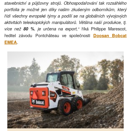
stavebnictví a půjčovny strojů. Obhospodařování tak rozsáhlého
portfolia je možné jen díky našim zkušeným odborníkům, který
řídí všechny evropské týmy a podílí se na globálních vývojových
aktivitách teleskopických manipulátorů. Většina naší produkce, tj.
více než
, je určena na export,“
říká Philippe Marescot,
80 %
ředitel závodu Pontchâteau ve společnosti
Doosan Bobcat
.
EMEA