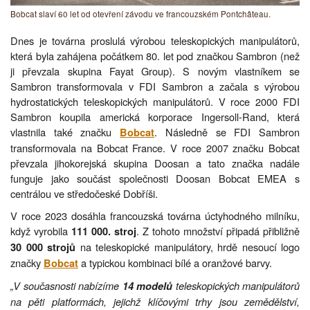
Bobcat slaví 60 let od otevření závodu ve francouzském Pontchâteau.
Dnes je továrna proslulá výrobou teleskopických manipulátorů,
která byla zahájena počátkem 80. let pod značkou Sambron (než
ji převzala skupina Fayat Group). S novým vlastníkem se
Sambron transformovala v FDI Sambron a začala s výrobou
hydrostatických teleskopických manipulátorů. V roce 2000 FDI
Sambron koupila americká korporace Ingersoll-Rand, která
vlastnila také značku
. Následně se FDI Sambron
Bobcat
transformovala na Bobcat France. V roce 2007 značku Bobcat
převzala jihokorejská skupina Doosan a tato značka nadále
funguje jako součást společnosti Doosan Bobcat EMEA s
centrálou ve středočeské Dobříši.
V roce 2023 dosáhla francouzská továrna úctyhodného milníku,
když vyrobila
. Z tohoto množství připadá přibližně
111 000. stroj
na teleskopické manipulátory, hrdě nesoucí logo
30 000 strojů
značky
a typickou kombinaci bílé a oranžové barvy.
Bobcat
„V současnosti nabízíme
teleskopických manipulátorů
14 modelů
na pěti platformách, jejichž klíčovými trhy jsou zemědělství,