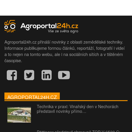
Agroportal24h.cz přináší novinky z oblasti zemědělské techniky.
Informace publikujeme formou článků, reportáží, fotografií i videí
a to nejen na tomto webu, ale i na sociálních sítích a v tištěném
časopise.
AGROPORTAL24H.CZ
Technika v praxi: Vinařský den v Nechorách
představil novinky přímo…