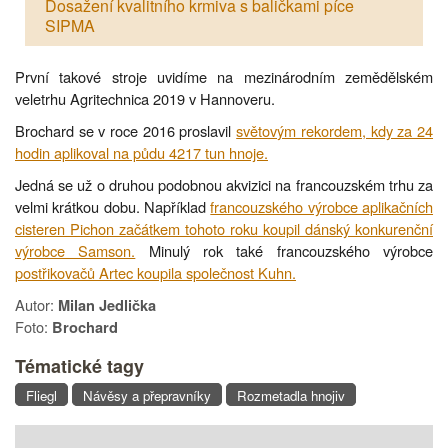
Dosažení kvalitního krmiva s baličkami píce
SIPMA
První takové stroje uvidíme na mezinárodním zemědělském
veletrhu Agritechnica 2019 v Hannoveru.
Brochard se v roce 2016 proslavil
světovým rekordem, kdy za 24
hodin aplikoval na půdu 4217 tun hnoje.
Jedná se už o druhou podobnou akvizici na francouzském trhu za
velmi krátkou dobu. Například
francouzského výrobce aplikačních
cisteren Pichon začátkem tohoto roku koupil dánský konkurenční
výrobce Samson.
Minulý rok také francouzského výrobce
postřikovačů Artec koupila společnost Kuhn.
Autor:
Milan Jedlička
Foto:
Brochard
Tématické tagy
Fliegl
Návěsy a přepravníky
Rozmetadla hnojiv