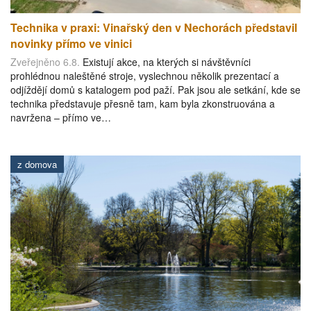
Technika v praxi: Vinařský den v Nechorách představil
novinky přímo ve vinici
Zveřejněno 6.8.
Existují akce, na kterých si návštěvníci
prohlédnou naleštěné stroje, vyslechnou několik prezentací a
odjíždějí domů s katalogem pod paží. Pak jsou ale setkání, kde se
technika představuje přesně tam, kam byla zkonstruována a
navržena – přímo ve…
z domova