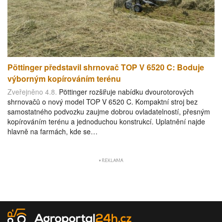
Pöttinger představil shrnovač TOP V 6520 C: Boduje
výborným kopírováním terénu
Zveřejněno 4.8.
Pöttinger rozšiřuje nabídku dvourotorových
shrnovačů o nový model TOP V 6520 C. Kompaktní stroj bez
samostatného podvozku zaujme dobrou ovladatelností, přesným
kopírováním terénu a jednoduchou konstrukcí. Uplatnění najde
hlavně na farmách, kde se…