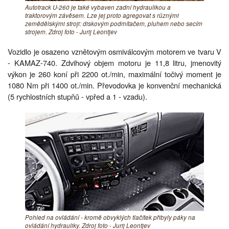
Autotrack U-260 je také vybaven zadní hydraulikou a
traktorovým závěsem. Lze jej proto agregovat s různými
zemědělskými stroji: diskovým podmítačem, pluhem nebo secím
strojem. Zdroj foto - Jurij Leontjev
Vozidlo je osazeno vznětovým osmiválcovým motorem ve tvaru V
- KAMAZ-740. Zdvihový objem motoru je 11,8 litru, jmenovitý
výkon je 260 koní při 2200 ot./min, maximální točivý moment je
1080 Nm při 1400 ot./min. Převodovka je konvenční mechanická
(5 rychlostních stupňů - vpřed a 1 - vzadu).
Pohled na ovládání - kromě obvyklých tlačítek přibyly páky na
ovládání hydrauliky. Zdroj foto - Jurij Leontjev