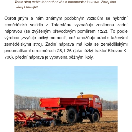
Tento stroj může táhnout návěs o hmotnosti až 20 tun. Zdroj foto
- Jurij Leontjev
Oproti jiným a nám známým podobným vozidlům se hybridní
zemědělské vozidlo z Tatarstánu vyznačuje zesílenou zadní
nápravou (se zvýšeným převodovým poměrem 1:22). To podle
výrobce „zvyšuje točivý moment“, což umožňuje práci s taženými
zemědělskými stroji. Zadní náprava má kola se zemědělskými
pneumatikami o rozměrech 28,1-26 (jako těžký traktor Kirovec K-
700), přední náprava je vybavena běžnými koly.