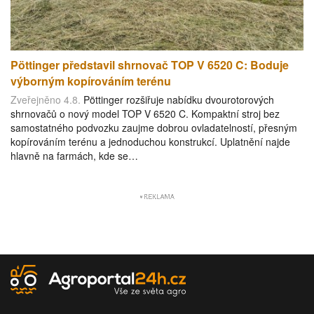
Pöttinger představil shrnovač TOP V 6520 C: Boduje
výborným kopírováním terénu
Zveřejněno 4.8.
Pöttinger rozšiřuje nabídku dvourotorových
shrnovačů o nový model TOP V 6520 C. Kompaktní stroj bez
samostatného podvozku zaujme dobrou ovladatelností, přesným
kopírováním terénu a jednoduchou konstrukcí. Uplatnění najde
hlavně na farmách, kde se…