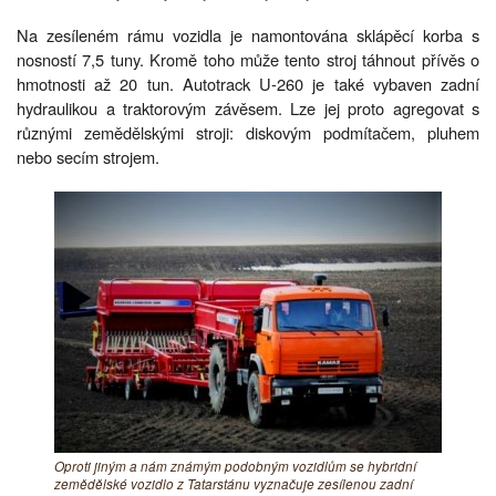
Na zesíleném rámu vozidla je namontována sklápěcí korba s
nosností 7,5 tuny. Kromě toho může tento stroj táhnout přívěs o
hmotnosti až 20 tun. Autotrack U-260 je také vybaven zadní
hydraulikou a traktorovým závěsem. Lze jej proto agregovat s
různými zemědělskými stroji: diskovým podmítačem, pluhem
nebo secím strojem.
Oproti jiným a nám známým podobným vozidlům se hybridní
zemědělské vozidlo z Tatarstánu vyznačuje zesílenou zadní