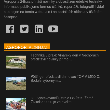
Agroportal24h.cz přináší novinky z oblasti zemědělské techniky.
Informace publikujeme formou článků, reportáží, fotografií i videí
a to nejen na tomto webu, ale i na sociálních sítích a v tištěném
časopise.
AGROPORTAL24H.CZ
Technika v praxi: Vinařský den v Nechorách
představil novinky přímo…
Pöttinger představil shrnovač TOP V 6520 C:
Boduje výborným…
600 vystavovatelů, stroje i zvířata: Země
Živitelka 2026 je za dveřmi