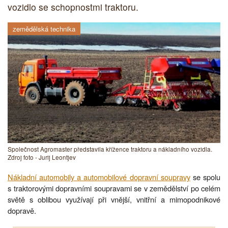
vozidlo se schopnostmi traktoru.
zemědělská technika
Společnost Agromaster představila křížence traktoru a nákladního vozidla.
Zdroj foto - Jurij Leontjev
Nákladní automobily a automobilové dopravní soupravy
se spolu
s traktorovými dopravními soupravami se v zemědělství po celém
světě s oblibou využívají při vnější, vnitřní a mimopodnikové
dopravě.