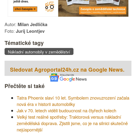
Autor:
Milan Jedlička
Foto:
Jurij Leontjev
Tématické tagy
Nákladní automobily v zemědělství
Sledovat Agroportal24h.cz na Google News.
Přečtěte si také
Tatra Phoenix slaví 10 let. Symbolem znovuzrození začala
nová éra v historii automobilky
Jak v 70. letech viděli budoucnost na čtyřech kolech
Velký test reálné spotřeby: Traktorová versus nákladní
zemědělská doprava. Zjistili jsme, co je na silnici skutečně
nejúspornější