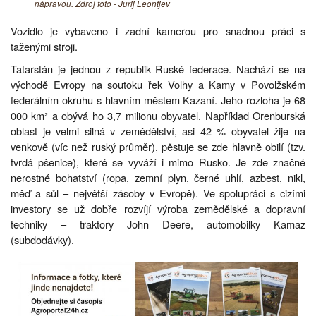
nápravou. Zdroj foto - Jurij Leontjev
Vozidlo je vybaveno i zadní kamerou pro snadnou práci s
taženými stroji.
Tatarstán je jednou z republik Ruské federace. Nachází se na
východě Evropy na soutoku řek Volhy a Kamy v Povolžském
federálním okruhu s hlavním městem Kazaní. Jeho rozloha je 68
000 km² a obývá ho 3,7 milionu obyvatel. Například Orenburská
oblast je velmi silná v zemědělství, asi 42 % obyvatel žije na
venkově (víc než ruský průměr), pěstuje se zde hlavně obilí (tzv.
tvrdá pšenice), které se vyváží i mimo Rusko. Je zde značné
nerostné bohatství (ropa, zemní plyn, černé uhlí, azbest, nikl,
měď a sůl – největší zásoby v Evropě). Ve spolupráci s cizími
investory se už dobře rozvíjí výroba zemědělské a dopravní
techniky – traktory John Deere, automobilky Kamaz
(subdodávky).