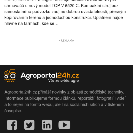
shrnovačů o nový model TOP V 6520 C. Kompaktní stroj bez
samostatného podvozku zaujme dobrou ovladatelností, přesným
kopírováním terénu a jednoduchou konstrukcí. Uplatnění najde
hlavně na farmách, kde se…
Agroportal24h.cz přináší novinky z oblasti zemědělské techniky.
Informace publikujeme formou článků, reportáží, fotografií i videí
a to nejen na tomto webu, ale i na sociálních sítích a v tištěném
časopise.