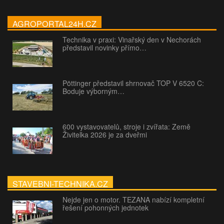
AGROPORTAL24H.CZ
Technika v praxi: Vinařský den v Nechorách
představil novinky přímo…
Pöttinger představil shrnovač TOP V 6520 C:
Boduje výborným…
600 vystavovatelů, stroje i zvířata: Země
Živitelka 2026 je za dveřmi
STAVEBNI-TECHNIKA.CZ
Nejde jen o motor. TEZANA nabízí kompletní
řešení pohonných jednotek