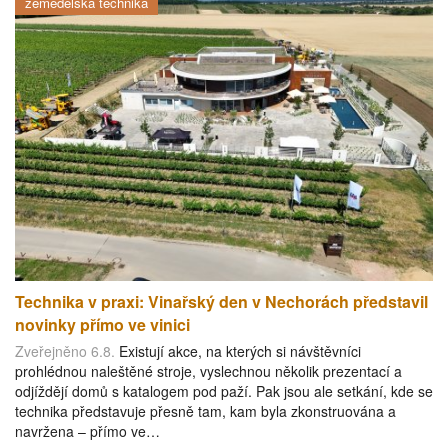
zemědělská technika
Technika v praxi: Vinařský den v Nechorách představil
novinky přímo ve vinici
Zveřejněno 6.8.
Existují akce, na kterých si návštěvníci
prohlédnou naleštěné stroje, vyslechnou několik prezentací a
odjíždějí domů s katalogem pod paží. Pak jsou ale setkání, kde se
technika představuje přesně tam, kam byla zkonstruována a
navržena – přímo ve…