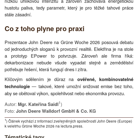
nízkou uhlíkovou intenzitu a zároveň zachovává energetickou
hustotu paliva, tedy parametr, který je pro těžké tahové práce
stále zásadní.
Co z toho plyne pro praxi
Prezentace John Deere na Grüne Woche 2026 posouvá debatu
od jednoduchých sloganů k provozní realitě. Elektřina je na stole
a prototyp EPower to potvrzuje. Zároveň ale firma říká:
dekarbonizace nebude všude vypadat stejně a zemědělství
potřebuje řešení, která fungují dnes i zítra.
Klíčovým sdělením je důraz na
ověřené, kombinovatelné
— takové, které umožní snižovat emise bez toho,
technologie
aby se obětoval výkon, spolehlivost nebo ekonomika provozu.
1
Autor:
)
Mgr. Kateřina Saidl
Foto:
John Deere Walldorf GmbH & Co. KG
1
) Článek vychází z informací zveřejněných společností John Deere (Europe)
k veletrhu Grüne Woche 2026 na lectura.press.
Tématické tagy