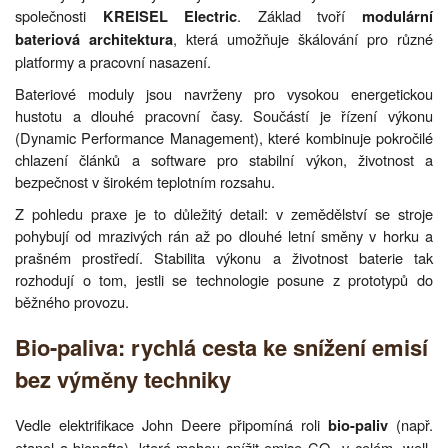
společnosti
. Základ tvoří
KREISEL Electric
modulární
, která umožňuje škálování pro různé
bateriová architektura
platformy a pracovní nasazení.
Bateriové moduly jsou navrženy pro vysokou energetickou
hustotu a dlouhé pracovní časy. Součástí je řízení výkonu
(Dynamic Performance Management), které kombinuje pokročilé
chlazení článků a software pro stabilní výkon, životnost a
bezpečnost v širokém teplotním rozsahu.
Z pohledu praxe je to důležitý detail: v zemědělství se stroje
pohybují od mrazivých rán až po dlouhé letní směny v horku a
prašném prostředí. Stabilita výkonu a životnost baterie tak
rozhodují o tom, jestli se technologie posune z prototypů do
běžného provozu.
Bio-paliva: rychlá cesta ke snížení emisí
bez výměny techniky
Vedle elektrifikace John Deere připomíná roli
(např.
bio-paliv
etanol a bionafta), která mohou snížit emise CO
v celém „well-