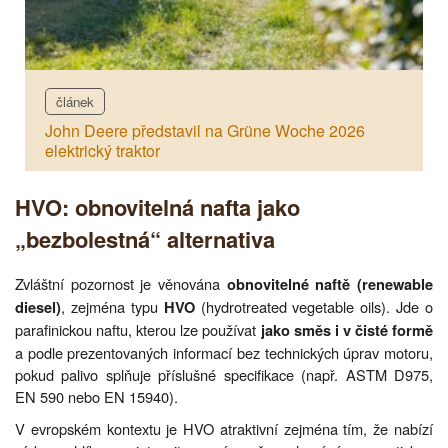
článek
John Deere představil na Grüne Woche 2026
elektrický traktor
HVO: obnovitelná nafta jako
„bezbolestná“ alternativa
Zvláštní pozornost je věnována
obnovitelné naftě (renewable
, zejména typu
(hydrotreated vegetable oils). Jde o
diesel)
HVO
parafinickou naftu, kterou lze používat
jako směs i v čisté formě
a podle prezentovaných informací bez technických úprav motoru,
pokud palivo splňuje příslušné specifikace (např. ASTM D975,
EN 590 nebo EN 15940).
V evropském kontextu je HVO atraktivní zejména tím, že nabízí