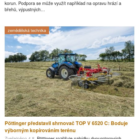
korun. Podpora se může využít například na opravu hrází a
břehů, výpustných…
zemědělská technika
Pöttinger představil shrnovač TOP V 6520 C: Boduje
výborným kopírováním terénu
Zveřejněno 4.8.
Pöttinger rozšiřuje nabídku dvourotorových