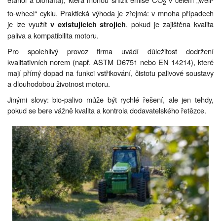
2
to-wheel“ cyklu. Praktická výhoda je zřejmá: v mnoha případech
je lze využít
, pokud je zajištěna kvalita
v existujících strojích
paliva a kompatibilita motoru.
Pro spolehlivý provoz firma uvádí důležitost dodržení
kvalitativních norem (např. ASTM D6751 nebo EN 14214), které
mají přímý dopad na funkci vstřikování, čistotu palivové soustavy
a dlouhodobou životnost motoru.
Jinými slovy: bio-palivo může být rychlé řešení, ale jen tehdy,
pokud se bere vážně kvalita a kontrola dodavatelského řetězce.