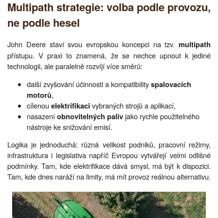
Multipath strategie: volba podle provozu,
ne podle hesel
John Deere staví svou evropskou koncepci na tzv.
multipath
přístupu. V praxi to znamená, že se nechce upnout k jediné
technologii, ale paralelně rozvíjí více směrů:
další zvyšování účinnosti a kompatibility
spalovacích
,
motorů
cílenou
vybraných strojů a aplikací,
elektrifikaci
nasazení
jako rychle použitelného
obnovitelných paliv
nástroje ke snižování emisí.
Logika je jednoduchá: různá velikost podniků, pracovní režimy,
infrastruktura i legislativa napříč Evropou vytvářejí velmi odlišné
podmínky. Tam, kde elektrifikace dává smysl, má být k dispozici.
Tam, kde dnes naráží na limity, má mít provoz reálnou alternativu.