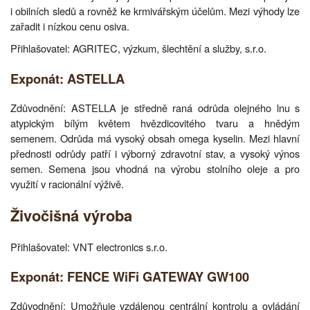
i obilních sledů a rovněž ke krmivářským účelům. Mezi výhody lze
zařadit i nízkou cenu osiva.
Přihlašovatel: AGRITEC, výzkum, šlechtění a služby, s.r.o.
Exponát: ASTELLA
Zdůvodnění: ASTELLA je středně raná odrůda olejného lnu s
atypickým bílým květem hvězdicovitého tvaru a hnědým
semenem. Odrůda má vysoký obsah omega kyselin. Mezi hlavní
přednosti odrůdy patří i výborný zdravotní stav, a vysoký výnos
semen. Semena jsou vhodná na výrobu stolního oleje a pro
využití v racionální výživě.
Živočišná výroba
Přihlašovatel: VNT electronics s.r.o.
Exponát: FENCE WiFi GATEWAY GW100
Zdůvodnění: Umožňuje vzdálenou centrální kontrolu a ovládání