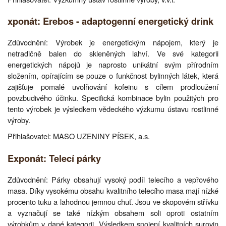
xponát: Erebos - adaptogenní energetický drink
Zdůvodnění: Výrobek je energetickým nápojem, který je
netradičně balen do skleněných lahví. Ve své kategorii
energetických nápojů je naprosto unikátní svým přírodním
složením, opírajícím se pouze o funkčnost bylinných látek, která
zajišťuje pomalé uvolňování kofeinu s cílem prodloužení
povzbudivého účinku. Specifická kombinace bylin použitých pro
tento výrobek je výsledkem vědeckého výzkumu ústavu rostlinné
výroby.
Přihlašovatel: MASO UZENINY PÍSEK, a.s.
Exponát: Telecí párky
Zdůvodnění: Párky obsahují vysoký podíl telecího a vepřového
masa. Díky vysokému obsahu kvalitního telecího masa mají nízké
procento tuku a lahodnou jemnou chuť. Jsou ve skopovém střívku
a vyznačují se také nízkým obsahem soli oproti ostatním
výrobkům v dané kategorii. Výsledkem spojení kvalitních surovin