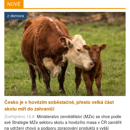
NOVÉ
z domova
Česko je v hovězím soběstačné, přesto velká část
skotu míří do zahraničí
Zveřejněno 10.8.
Ministerstvo zemědělství (MZe) se chce podle
své Strategie MZe sektoru skotu a hovězího masa v ČR zaměřit
na udržení chovů a podporu zpracování produktů s vyšší