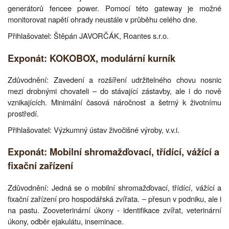
generátorů fencee power. Pomocí této gateway je možné
monitorovat napětí ohrady neustále v průběhu celého dne.
Přihlašovatel: Štěpán JAVORČÁK, Roantes s.r.o.
Exponát: KOKOBOX, modulární kurník
Zdůvodnění: Zavedení a rozšíření udržitelného chovu nosnic
mezi drobnými chovateli – do stávající zástavby, ale i do nově
vznikajících. Minimální časová náročnost a šetrný k životnímu
prostředí.
Přihlašovatel: Výzkumný ústav živočišné výroby, v.v.i.
Exponát: Mobilní shromažďovací, třídící, vážící a
fixační zařízení
Zdůvodnění: Jedná se o mobilní shromažďovací, třídící, vážící a
fixační zařízení pro hospodářská zvířata. – přesun v podniku, ale i
na pastu. Zooveterinární úkony - identifikace zvířat, veterinární
úkony, odběr ejakulátu, inseminace.