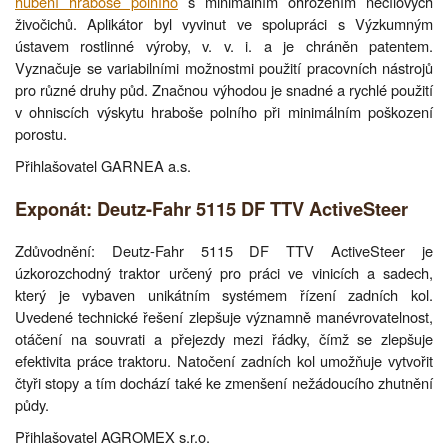
hubení hraboše polního
s minimálním ohrožením necílových
živočichů. Aplikátor byl vyvinut ve spolupráci s Výzkumným
ústavem rostlinné výroby, v. v. i. a je chráněn patentem.
Vyznačuje se variabilními možnostmi použití pracovních nástrojů
pro různé druhy půd. Značnou výhodou je snadné a rychlé použití
v ohniscích výskytu hraboše polního při minimálním poškození
porostu.
Přihlašovatel GARNEA a.s.
Exponát: Deutz-Fahr 5115 DF TTV ActiveSteer
Zdůvodnění: Deutz-Fahr 5115 DF TTV ActiveSteer je
úzkorozchodný traktor určený pro práci ve vinicích a sadech,
který je vybaven unikátním systémem řízení zadních kol.
Uvedené technické řešení zlepšuje významně manévrovatelnost,
otáčení na souvrati a přejezdy mezi řádky, čímž se zlepšuje
efektivita práce traktoru. Natočení zadních kol umožňuje vytvořit
čtyři stopy a tím dochází také ke zmenšení nežádoucího zhutnění
půdy.
Přihlašovatel AGROMEX s.r.o.