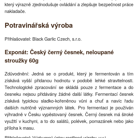
který výrazně zjednodušuje ovládání a zlepšuje bezpečnost práce
nakladače.
Potravinářská výroba
Přihlašovatel: Black Garlic Czech, s.r.o.
Exponát: Český černý česnek, neloupané
stroužky 60g
Zdůvodnění: Jedná se o produkt, který je fermentován a tím
získává vyšší přidanou hodnotu v podobě lehké stravitelnosti.
Technologické zpracování se skládá pouze z fermentace a do
česneku nejsou přidávány žádné další látky. Fermentací česnek
získává typickou sladko-kořeněnou vůni a chuť a navíc řadu
dalších nutričně významných látek. Pro fermentaci je používán
výhradně v Česku vypěstovaný česnek. Černý česnek má široké
využití v kuchyni, a to do salátů, polévek, pomazánek nebo jako
příloha k masu.
Přihlašovatel: Výzkumný ústav rostlinné výroby, v.v.i.