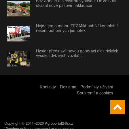
Bez AdBlue a s chytrou výbavou: DEVELON
ukázal nové pásové nakladače
Nejde jen o motor. TEZANA nabízí kompletní
řešení pohonných jednotek
Hyster představil novou generaci elektrických
vysokozdvižných vozíků…
Kontakty
Reklama
Podmínky užívání
Soukromí a cookies
Copyright © 2011–2026 Agroportal24h.cz
Všechna práva vyhrazena |
www.vega.cz