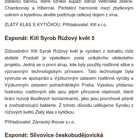
zlatavou barvou, které vzniklo kupáží odrůd Veltlínské zelené,
Chardonnay a Hibernal. Perfektní harmonie mezi zbytkovým
cukrem a kyselinou skvěle podtrhuje celkový dojem z vína.
ZLATÝ KLAS S KYTIČKOU: Přihlašovatel: Kitl s.r.o.
Exponát: Kitl Syrob Růžový květ 5
Zdůvodnění: Kitl Syrob Růžový květ je vyroben z extraktu růže
stolisté. Produkt je výsledkem zcela unikátního vědeckého
projektu. Jedná se o první sirup, kde byly použity rostlinné silice s
významným technologickým přínosem. Tato technologie byla
vyvinuta ve spolupráci s Výzkumným ústavem rostlinné výroby a
Výzkumným ústavem potravinářským Praha. Vysokou přidanou
hodnotou rostlinných silic jsou jejich přirozené vlastnosti, které
brání rozvoji škodlivých kontaminantů, jako jsou povrchové plísně
a znehodnocující bakterie. Z tohoto důvodu udělujeme Syrobu z
růžových květů Zlatý klas s kytičkou.
Přihlašovatel: Zámecký lihovar s.r.o.
Exponát: Slivovice českobudějovická