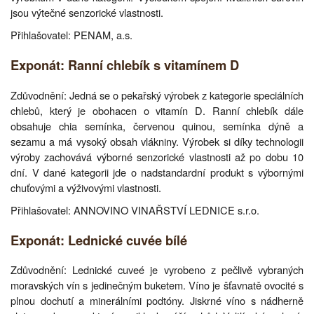
jsou výtečné senzorické vlastnosti.
Přihlašovatel: PENAM, a.s.
Exponát: Ranní chlebík s vitamínem D
Zdůvodnění: Jedná se o pekařský výrobek z kategorie speciálních
chlebů, který je obohacen o vitamín D. Ranní chlebík dále
obsahuje chia semínka, červenou quinou, semínka dýně a
sezamu a má vysoký obsah vlákniny. Výrobek si díky technologii
výroby zachovává výborné senzorické vlastnosti až po dobu 10
dní. V dané kategorii jde o nadstandardní produkt s výbornými
chuťovými a výživovými vlastnosti.
Přihlašovatel: ANNOVINO VINAŘSTVÍ LEDNICE s.r.o.
Exponát: Lednické cuvée bílé
Zdůvodnění: Lednické cuveé je vyrobeno z pečlivě vybraných
moravských vín s jedinečným buketem. Víno je šťavnatě ovocité s
plnou dochutí a minerálními podtóny. Jiskrné víno s nádherně