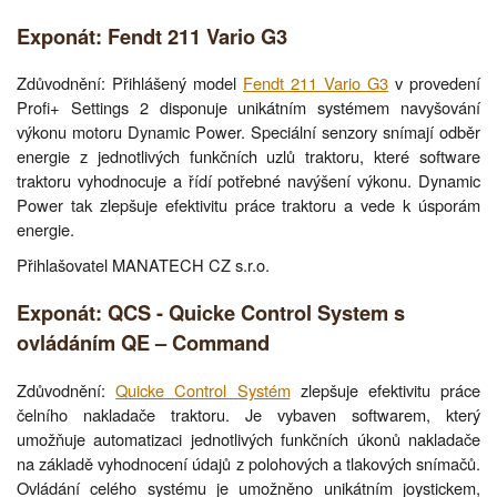
Exponát: Fendt 211 Vario G3
Zdůvodnění: Přihlášený model
Fendt 211 Vario G3
v provedení
Profi+ Settings 2 disponuje unikátním systémem navyšování
výkonu motoru Dynamic Power. Speciální senzory snímají odběr
energie z jednotlivých funkčních uzlů traktoru, které software
traktoru vyhodnocuje a řídí potřebné navýšení výkonu. Dynamic
Power tak zlepšuje efektivitu práce traktoru a vede k úsporám
energie.
Přihlašovatel MANATECH CZ s.r.o.
Exponát: QCS - Quicke Control System s
ovládáním QE – Command
Zdůvodnění:
Quicke Control Systém
zlepšuje efektivitu práce
čelního nakladače traktoru. Je vybaven softwarem, který
umožňuje automatizaci jednotlivých funkčních úkonů nakladače
na základě vyhodnocení údajů z polohových a tlakových snímačů.
Ovládání celého systému je umožněno unikátním joystickem,