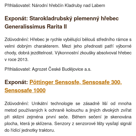
Přihlašovatel: Národní hřebčín Kladruby nad Labem
Exponát: Starokladrubský plemenný hřebec
Generalissimus Rarita II
Zdůvodnění: Hřebec je rychle vybělující bělouš středního rámce s
velmi dobrým charakterem. Mezi jeho přednosti patří výborné
chody, dobrá jezditelnost. Výkonnostní zkoušky absolvoval hřebec
v roce 2013.
Přihlašovatel: Agrozet České Budějovice a.s.
Exponát:
Pöttinger Sensosfe, Sensosafe 300,
Sensosafe 1000
Zdůvodnění: Unikátní technologie se zásadně liší od mnoha
metod používaných k ochraně kolouchu a jiných divokých zvířat
při sklizni zejména první seče. Během sečení je skenována
plocha, která je sklízena. Senzory z senzorové lišty vysílají signál
do řídící jednotky traktoru.