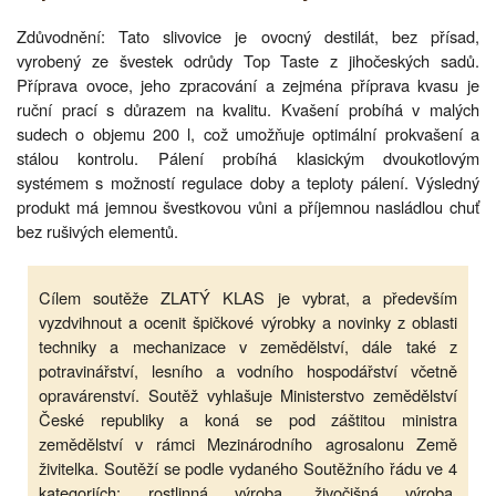
Zdůvodnění: Tato slivovice je ovocný destilát, bez přísad,
vyrobený ze švestek odrůdy Top Taste z jihočeských sadů.
Příprava ovoce, jeho zpracování a zejména příprava kvasu je
ruční prací s důrazem na kvalitu. Kvašení probíhá v malých
sudech o objemu 200 l, což umožňuje optimální prokvašení a
stálou kontrolu. Pálení probíhá klasickým dvoukotlovým
systémem s možností regulace doby a teploty pálení. Výsledný
produkt má jemnou švestkovou vůni a příjemnou nasládlou chuť
bez rušivých elementů.
Cílem soutěže ZLATÝ KLAS je vybrat, a především
vyzdvihnout a ocenit špičkové výrobky a novinky z oblasti
techniky a mechanizace v zemědělství, dále také z
potravinářství, lesního a vodního hospodářství včetně
opravárenství. Soutěž vyhlašuje Ministerstvo zemědělství
České republiky a koná se pod záštitou ministra
zemědělství v rámci Mezinárodního agrosalonu Země
živitelka. Soutěží se podle vydaného Soutěžního řádu ve 4
kategoriích: rostlinná výroba, živočišná výroba,