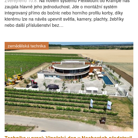
Zveřejněno 10.8.
Na novém systému FlexMount od Krampe nás
zaujala hlavně jeho jednoduchost. Jde o montážní systém
integrovaný přímo do bočnic nebo horního profilu korby, díky
kterému lze na návěs upevnit světla, kamery, plachty, žebříky
nebo další příslušenství bez…
zemědělská technika
Technika v praxi: Vinařský den v Nechorách představil