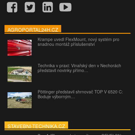
AGROPORTAL24H.CZ
Krampe uvedl FlexMount, nový systém pro
snadnou montáž příslušenství
Technika v praxi: Vinařský den v Nechorách
představil novinky přímo…
Pöttinger představil shrnovač TOP V 6520 C:
Boduje výborným…
STAVEBNI-TECHNIKA.CZ