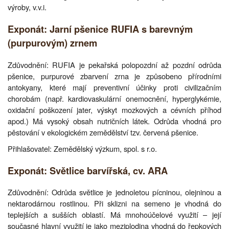
výroby, v.v.i.
Exponát: Jarní pšenice RUFIA s barevným
(purpurovým) zrnem
Zdůvodnění: RUFIA je pekařská polopozdní až pozdní odrůda
pšenice, purpurové zbarvení zrna je způsobeno přírodními
antokyany, které mají preventivní účinky proti civilizačním
chorobám (např. kardiovaskulární onemocnění, hyperglykémie,
oxidační poškození jater, výskyt mozkových a cévních příhod
apod.) Má vysoký obsah nutričních látek. Odrůda vhodná pro
pěstování v ekologickém zemědělství tzv. červená pšenice.
Přihlašovatel: Zemědělský výzkum, spol. s r.o.
Exponát: Světlice barvířská, cv. ARA
Zdůvodnění: Odrůda světlice je jednoletou pícninou, olejninou a
nektarodárnou rostlinou. Při sklizni na semeno je vhodná do
teplejších a sušších oblastí. Má mnohoúčelové využití – její
současné hlavní využití je jako meziplodina vhodná do řepkových