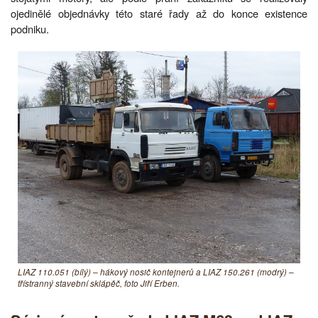
ojedinělé objednávky této staré řady až do konce existence
podniku.
LIAZ 110.051 (bílý) – hákový nosič kontejnerů a LIAZ 150.261 (modrý) –
třístranný stavební sklápěč, foto Jiří Erben.