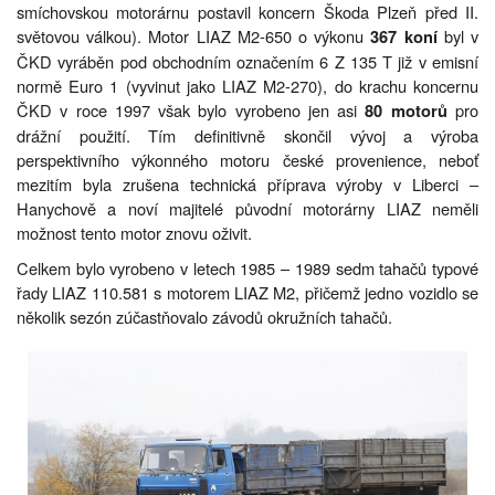
smíchovskou motorárnu postavil koncern Škoda Plzeň před II.
světovou válkou). Motor LIAZ M2-650 o výkonu
byl v
367 koní
ČKD vyráběn pod obchodním označením 6 Z 135 T již v emisní
normě Euro 1 (vyvinut jako LIAZ M2-270), do krachu koncernu
ČKD v roce 1997 však bylo vyrobeno jen asi
pro
80 motorů
drážní použití. Tím definitivně skončil vývoj a výroba
perspektivního výkonného motoru české provenience, neboť
mezitím byla zrušena technická příprava výroby v Liberci –
Hanychově a noví majitelé původní motorárny LIAZ neměli
možnost tento motor znovu oživit.
Celkem bylo vyrobeno v letech 1985 – 1989 sedm tahačů typové
řady LIAZ 110.581 s motorem LIAZ M2, přičemž jedno vozidlo se
několik sezón zúčastňovalo závodů okružních tahačů.