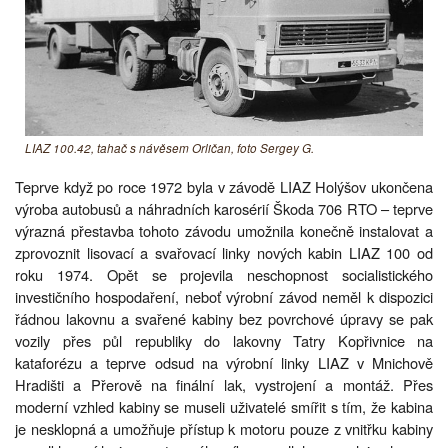
LIAZ 100.42, tahač s návěsem Orličan, foto Sergey G.
Teprve když po roce 1972 byla v závodě LIAZ Holýšov ukončena
výroba autobusů a náhradních karosérií Škoda 706 RTO – teprve
výrazná přestavba tohoto závodu umožnila konečně instalovat a
zprovoznit lisovací a svařovací linky nových kabin LIAZ 100 od
roku 1974. Opět se projevila neschopnost socialistického
investičního hospodaření, neboť výrobní závod neměl k dispozici
řádnou lakovnu a svařené kabiny bez povrchové úpravy se pak
vozily přes půl republiky do lakovny Tatry Kopřivnice na
kataforézu a teprve odsud na výrobní linky LIAZ v Mnichově
Hradišti a Přerově na finální lak, vystrojení a montáž. Přes
moderní vzhled kabiny se museli uživatelé smířit s tím, že kabina
je nesklopná a umožňuje přístup k motoru pouze z vnitřku kabiny