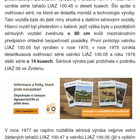
vznikla série tahačů LIAZ 100.45 o deseti kusech. Šlo spíše o
ověřovací sérii, na které se doladila montáž a technologie výroby.
Tato vozidla byla do jisté míry shodná s dalšími sériovými vozidly.
Hlavní rozdíl byl především v kabině, jejíž výška byla u pozdějších
sériových vozidel zvednuta
kvůli mezinárodním
o 80 cm
předpisům ohledně bezpečnosti posádky. První prototyp valníku
LIAZ 100.05 byl vyroben v roce 1970, v roce 1975 vznikla
desetikusová ověřovací série valníků LIAZ 100.05 a roku 1976
další série
. Sériová výroba pak probíhala v podniku
o 14 kusech
LIAZ 06 ve Zvolenu.
V roce 1977 se naplno rozběhla sériová výroba nejprve velmi
žádaných tahačů LIAZ 100.47 a valníků LIAZ 100.05 (již s vyšším