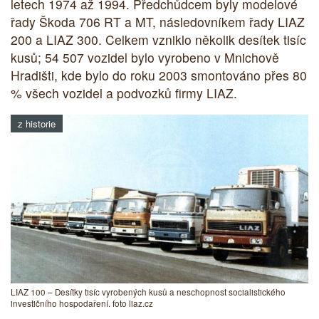
letech 1974 až 1994. Předchůdcem byly modelové
řady Škoda 706 RT a MT, následovníkem řady LIAZ
200 a LIAZ 300. Celkem vzniklo několik desítek tisíc
kusů; 54 507 vozidel bylo vyrobeno v Mnichově
Hradišti, kde bylo do roku 2003 smontováno přes 80
% všech vozidel a podvozků firmy LIAZ.
z historie
LIAZ 100 – Desítky tisíc vyrobených kusů a neschopnost socialistického
investičního hospodaření. foto liaz.cz