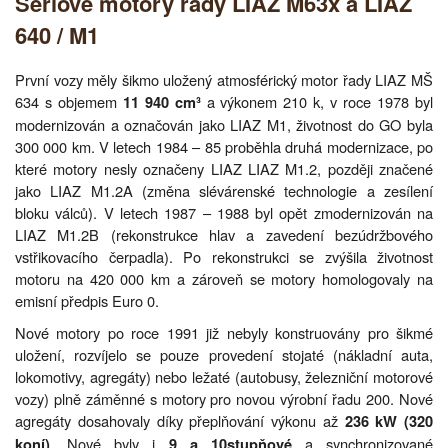
Sériové motory řady LIAZ M63x a LIAZ
640 / M1
První vozy měly šikmo uložený atmosférický motor řady LIAZ MŠ
634 s objemem
a výkonem 210 k, v roce 1978 byl
11 940 cm³
modernizován a označován jako LIAZ M1, životnost do GO byla
300 000 km. V letech 1984 – 85 proběhla druhá modernizace, po
které motory nesly označeny LIAZ LIAZ M1.2, později značené
jako LIAZ M1.2A (změna slévárenské technologie a zesílení
bloku válců). V letech 1987 – 1988 byl opět zmodernizován na
LIAZ M1.2B (rekonstrukce hlav a zavedení bezúdržbového
vstřikovacího čerpadla). Po rekonstrukci se zvýšila životnost
motoru na 420 000 km a zároveň se motory homologovaly na
emisní předpis Euro 0.
Nové motory po roce 1991 již nebyly konstruovány pro šikmé
uložení, rozvíjelo se pouze provedení stojaté (nákladní auta,
lokomotivy, agregáty) nebo ležaté (autobusy, železniční motorové
vozy) plně záměnné s motory pro novou výrobní řadu 200. Nové
agregáty dosahovaly díky přeplňování výkonu až
236 kW (320
. Nové byly i
a synchronizované
koní)
9 a 10stupňové