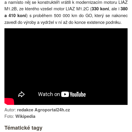
a namísto něj se konstruktéři vrátili k modernizacím motoru LIAZ
M1.2B, ze kterého vzešel motor LIAZ M1.2C (
, ale i
330 koní
380
) s proběhem 500 000 km do GO, který se nakonec
a 410 koní
zavedl do výroby a vydržel v ní až do konce existence podniku.
Autor:
redakce Agroportal24h.cz
Foto:
Wikipedia
Tématické tagy