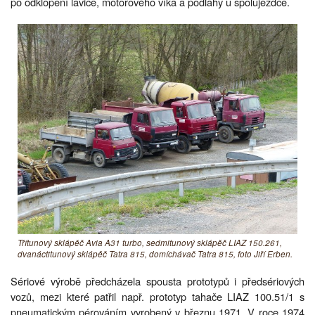
po odklopení lavice, motorového víka a podlahy u spolujezdce.
Třítunový sklápěč Avia A31 turbo, sedmitunový sklápěč LIAZ 150.261,
dvanáctitunový sklápěč Tatra 815, domíchávač Tatra 815, foto Jiří Erben.
Sériové výrobě předcházela spousta prototypů i předsériových
vozů, mezi které patřil např. prototyp tahače LIAZ 100.51/1 s
pneumatickým pérováním vyrobený v březnu 1971. V roce 1974