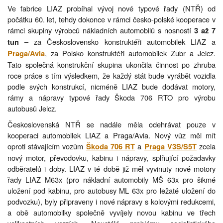
Ve fabrice LIAZ probíhal vývoj nové typové řady (NTŘ) od
počátku 60. let, tehdy dokonce v rámci česko-polské kooperace v
rámci skupiny výrobců nákladních automobilů s nosností
3 až 7
– za Československo konstruktéři automobilek LIAZ a
tun
, za Polsko konstruktéři automobilek Zubr a Jelcz.
Praga/Avia
Tato společná konstrukční skupina ukončila činnost po zhruba
roce práce s tím výsledkem, že každý stát bude vyrábět vozidla
podle svých konstrukcí, nicméně LIAZ bude dodávat motory,
rámy a nápravy typové řady Škoda 706 RTO pro výrobu
autobusů Jelcz.
Československá NTŘ se nadále měla odehrávat pouze v
kooperaci automobilek LIAZ a Praga/Avia. Nový vůz měl mít
oproti stávajícím vozům
a
zcela
Škoda 706 RT
Praga V3S/S5T
nový motor, převodovku, kabinu i nápravy, splňující požadavky
odběratelů i doby. LIAZ v té době již měl vyvinuty nové motory
řady LIAZ M63x (pro nákladní automobily MŠ 63x pro šikmé
uložení pod kabinu, pro autobusy ML 63x pro ležaté uložení do
podvozku), byly připraveny i nové nápravy s kolovými redukcemi,
a obě automobilky společně vyvíjely novou kabinu ve třech