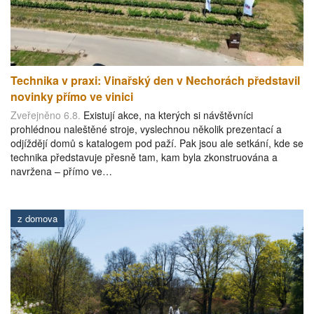
Technika v praxi: Vinařský den v Nechorách představil
novinky přímo ve vinici
Zveřejněno 6.8.
Existují akce, na kterých si návštěvníci
prohlédnou naleštěné stroje, vyslechnou několik prezentací a
odjíždějí domů s katalogem pod paží. Pak jsou ale setkání, kde se
technika představuje přesně tam, kam byla zkonstruována a
navržena – přímo ve…
z domova