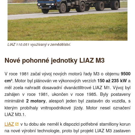
LIAZ 110.051 využívaný v zemědělství.
Nové pohonné jednotky LIAZ M3
V roce 1981 začal vývoj nových motorů řady M3 o objemu
9500
. Motor byl plánován ve výkonových verzích
a
cm³
150 až 235 kW
měl zcela nahradit dosavadní dvanáctilitrové LIAZ M1. Vývoj byl
zahájen v roce 1981, ukončen v roce 1985. Byly postaveny
minimálně
, alespoň jeden byl zastavěn do vozidla, s
2 motory
kterým probíhaly vnitropodnikové jízdy. Motor nesel označení
LIAZ M3.1.
LIAZ
v tu dobu ale neměl k dispozici potřebné stamiliony korun
na nové výrobní technologie, proto byl projekt LIAZ M3 zastaven