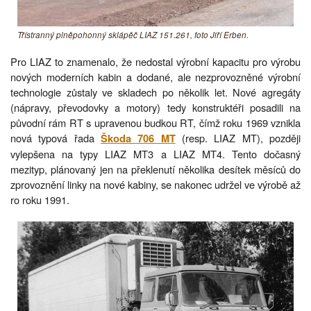
Třístranný plněpohonný sklápěč LIAZ 151.261, foto Jiří Erben.
Pro LIAZ to znamenalo, že nedostal výrobní kapacitu pro výrobu
nových moderních kabin a dodané, ale nezprovozněné výrobní
technologie zůstaly ve skladech po několik let. Nové agregáty
(nápravy, převodovky a motory) tedy konstruktéři posadili na
původní rám RT s upravenou budkou RT, čímž roku 1969 vznikla
nová typová řada
(resp. LIAZ MT), později
Škoda 706 MT
vylepšena na typy LIAZ MT3 a LIAZ MT4. Tento dočasný
mezityp, plánovaný jen na překlenutí několika desítek měsíců do
zprovoznění linky na nové kabiny, se nakonec udržel ve výrobě až
ro roku 1991.