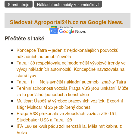
Starší stroje
Nákladní automobily v zemědělství
Sledovat Agroportal24h.cz na Google News.
Přečtěte si také
Koncepce Tatra – jeden z nejdokonalejších podvozků
nákladních automobilů světa
Tatra 138 respektovala nejmodernější vývojové trendy ve
vývoji nákladních automobilů. Koncepčně navazovala na
starší typy
Tatra 111 – Nejslavnější nákladní automobil značky Tatra
Terénní schopnosti vozidla Praga V3S jsou unikátní. Může
za to geniálně jednoduchá konstrukce
Multicar: Úspěšný výrobce pracovních vozítek. Exportní
šlágr Multicar M 25 je oblíbený dodnes
Praga V3S překonala ve zkouškách vozidla ZiS-151,
Studebaker US6 a Tatra 128
IFA L60 se kvůli pádu zdi nerozšířila. Měla mít kabinu z
Volva