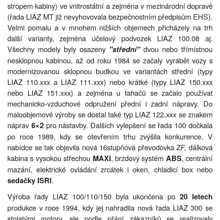
stropem kabiny) ve vnitrostátní a zejména v mezinárodní dopravě
(řada LIAZ MT již nevyhovovala bezpečnostním předpisům EHS).
Velmi pomalu a v mnohem nižších objemech přicházely na trh
další varianty, zejména účelový podvozek LIAZ 100.08 aj.
Všechny modely byly osazeny
dvou nebo třímístnou
"střední"
nesklopnou kabinou, až od roku 1984 se začaly vyrábět vozy s
modernizovanou sklopnou budkou ve variantách střední (typy
LIAZ 110.xxx a LIAZ 111.xxx) nebo krátké (typy LIAZ 150.xxx
nebo LIAZ 151.xxx) a zejména u tahačů se začalo používat
mechanicko-vzduchové odpružení přední i zadní nápravy. Do
maloobjemové výroby se dostal také typ LIAZ 122.xxx se znakem
náprav
pro nástavby. Dalších vylepšení se řada 100 dočkala
6×2
po roce 1989, kdy se otevřením trhu zvýšila konkurence. V
nabídce se tak objevila nová 16stupňová převodovka ZF, dálková
kabina s vysokou střechou
, brzdový systém
, centrální
MAXI
ABS
mazání, elektrické ovládání zrcátek i oken, chladicí box nebo
.
sedačky ISRI
Výroba řady LIAZ 100/110/150 byla ukončena po
20 letech
produkce v roce 1994, kdy jej nahradila nová řada LIAZ 300 se
stojatými motory, ale podle přání zákazníků se realizovaly