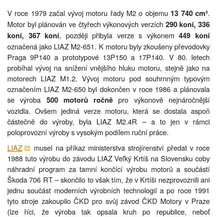
V roce 1979 začal vývoj motoru řady M2 o objemu
.
13 740 cm³
Motor byl plánován ve čtyřech výkonových verzích
290 koní, 336
, později přibyla verze s výkonem
koní, 367 koní
449 koní
označená jako LIAZ M2-651. K motoru byly zkoušeny převodovky
Praga 9P140 a prototypové 13P150 a 17P140. V 80. letech
probíhal vývoj na snížení vnějšího hluku motoru, stejně jako na
motorech LIAZ M1.2. Vývoj motoru pod souhrnným typovým
označením LIAZ M2-650 byl dokončen v roce 1986 a plánovala
se výroba
pro výkonově nejnáročnější
500 motorů ročně
vozidla. Ovšem jediná verze motoru, která se dostala aspoň
částečně do výroby, byla LIAZ M2.4R – a to jen v rámci
poloprovozní výroby s vysokým podílem ruční práce.
LIAZ
musel na příkaz ministerstva strojírenství předat v roce
1988 tuto výrobu do závodu LIAZ Veľký Krtíš na Slovensku coby
náhradní program za tamní končící výrobu motorů a součástí
Škoda 706 RT – skončilo to však tím, že v Krtíši nezprovoznili ani
jednu součást moderních výrobních technologií a po roce 1991
tyto stroje zakoupilo ČKD pro svůj závod ČKD Motory v Praze
(lze říci, že výroba tak opsala kruh po republice, neboť