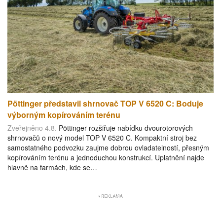
Pöttinger představil shrnovač TOP V 6520 C: Boduje
výborným kopírováním terénu
Zveřejněno 4.8.
Pöttinger rozšiřuje nabídku dvourotorových
shrnovačů o nový model TOP V 6520 C. Kompaktní stroj bez
samostatného podvozku zaujme dobrou ovladatelností, přesným
kopírováním terénu a jednoduchou konstrukcí. Uplatnění najde
hlavně na farmách, kde se…