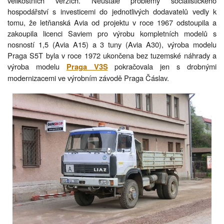
velikostních verzích. Neustálé problémy socialistického
hospodářství s investicemi do jednotlivých dodavatelů vedly k
tomu, že letňanská Avia od projektu v roce 1967 odstoupila a
zakoupila licenci Saviem pro výrobu kompletních modelů s
nosností 1,5 (Avia A15) a 3 tuny (Avia A30), výroba modelu
Praga S5T byla v roce 1972 ukončena bez tuzemské náhrady a
výroba modelu
pokračovala jen s drobnými
Praga V3S
modernizacemi ve výrobním závodě Praga Čáslav.