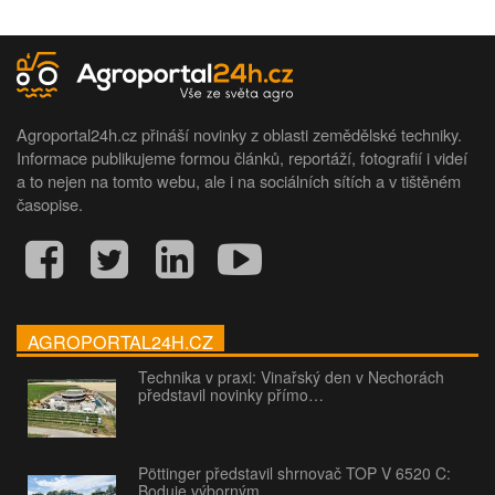
Agroportal24h.cz přináší novinky z oblasti zemědělské techniky.
Informace publikujeme formou článků, reportáží, fotografií i videí
a to nejen na tomto webu, ale i na sociálních sítích a v tištěném
časopise.
AGROPORTAL24H.CZ
Technika v praxi: Vinařský den v Nechorách
představil novinky přímo…
Pöttinger představil shrnovač TOP V 6520 C:
Boduje výborným…